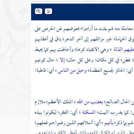
ن؛ معاملة منه لهم بضد ما أرادوا؛ فعوضهم عن الحرص على
ق الحمامة؛ غير مزائلهم إلى آخر الدهر؛ باق في أعقابهم
يهم الذلة
؛ وهي الانقياد كرها؛ وأحاطت بهم كما يحيط
فطن؛ في كل مكان؛ وعلى كل حال؛
إلا
؛ حال كونهم
 أي: الحائز لجميع العظمة؛
وحبل من الناس
؛ أي: قاطبة:
من الحال الصالح؛
بغضب من الله
؛ الملك الأعظم؛ ملازم
: كما يضرب البيت؛
المسكنة
؛ أي: الفقر؛ ليكونوا بهذه
لهم بما ذكر؛
بأنهم
؛ أي: أسلافهم الذين رضوا هم فعلهم؛
عظم الذي له الكمال كله؛ وذلك أعظم الكفر؛ لمشاهدتهم