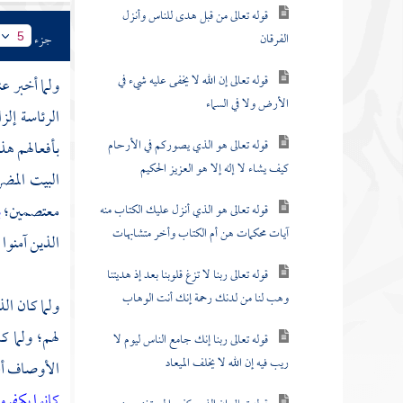
قوله تعالى من قبل هدى للناس وأنزل
الفرقان
جزء
5
قوله تعالى إن الله لا يخفى عليه شيء في
ولما أخبر ع
الأرض ولا في السماء
الرئاسة إلز
قوله تعالى هو الذي يصوركم في الأرحام
بأفعالهم هذ
كيف يشاء لا إله إلا هو العزيز الحكيم
البيت المض
معتصمين؛
ب
قوله تعالى هو الذي أنزل عليك الكتاب منه
آيات محكمات هن أم الكتاب وأخر متشابهات
الذين آمنوا
قوله تعالى ربنا لا تزغ قلوبنا بعد إذ هديتنا
وهب لنا من لدنك رحمة إنك أنت الوهاب
ولما كان ال
لهم؛ ولما 
قوله تعالى ربنا إنك جامع الناس ليوم لا
ريب فيه إن الله لا يخلف الميعاد
الأوصاف أع
كانوا يكفر