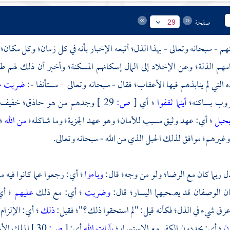
صفحة
29
نهم - سبحانه وتعالى - بهذا الذل؛ أتبعه الإخبار بأنه في كل زمان؛ وكل مكا
امهم الذلة؛ وعن الإخلاد إلى المال إسكانهم المسكنة؛ وأخبر أن ذلك لهم طو
ه التي لم ينابذهم فيها الأعقاب؛ فقال - سبحانه وتعالى – مستأنفا -:
ضربت عل
روب بساكنه؛
أينما ثقفوا
؛ أي
[
ص:
29 ]
وجدهم من هو حاذق؛ خفيف؛ 
حبل
؛ أي: عهد وثيق مسبب للأمان؛ وهو عهد الجزية؛ وما شاكله؛
من الله
؛
 وغيرهم؛ موافق لذلك الحبل الذي من الله - سبحانه وتعالى.
ذل ربما كان مع الرضا؛ ولو من وجه؛ قال:
وباءوا
؛ أي: رجعوا عما كانوا فيه 
كان الوصفان قد يصحبهما اليسار؛ قال:
وضربت
؛ أي: مع ذلك
عليهم
؛ أي
رق شيء في الذل؛ فكأنه قيل: "لم استحقوا ذلك؟"؛ فقيل:
ذلك
؛ أي: الإلزام 
ون
؛ أي: يجددون الكفر مع الاستمرار؛
بآيات الله
أي:
[
ص:
30 ]
الملك الأ