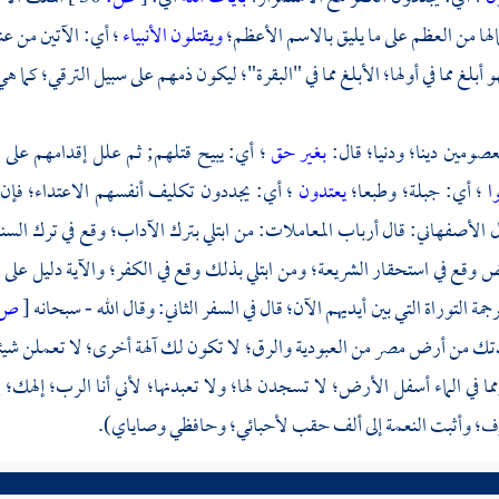
مالها من العظم على ما يليق بالاسم الأعظم؛
ويقتلون الأنبياء
؛ أي: الآتين من عند
 أبلغ مما في أولها؛ الأبلغ مما في "البقرة"؛ ليكون ذمهم على سبيل الترقي؛ كما ه
معصومين دينا؛ ودنيا؛ قال:
بغير حق
؛ أي: يبيح قتلهم; ثم علل إقدامهم على 
ا
؛ أي: جبلة؛ وطبعا؛
يعتدون
؛ أي: يجددون تكليف أنفسهم الاعتداء؛ فإن
ل
الأصفهاني:
قال أرباب المعاملات: من ابتلي بترك الآداب؛ وقع في ترك السنن
ض وقع في استحقار الشريعة؛ ومن ابتلي بذلك وقع في الكفر؛ والآية دليل على
م
ترجمة التوراة التي بين أيديهم الآن؛ قال في السفر الثاني: وقال الله - سبحانه
[
ص:
دتك من أرض
مصر
من العبودية والرق؛ لا تكون لك آلهة أخرى؛ لا تعملن شيئا 
ا في الماء أسفل الأرض؛ لا تسجدن لها؛ ولا تعبدنها؛ لأني أنا الرب؛ إلهك؛ إ
ف؛ وأثبت النعمة إلى ألف حقب لأحبائي؛ وحافظي وصاياي).