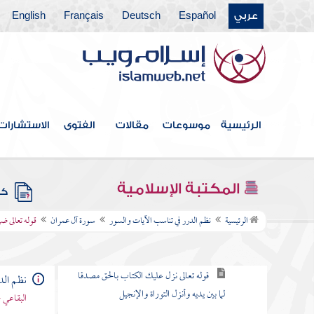
عربي
Español
Deutsch
Français
English
فهرس الكتاب
مقدمة
الرئيسية
موسوعات
مقالات
الفتوى
الاستشارات
سورة الفاتحة
سورة البقرة
المكتبة الإسلامية
كتب
سورة آل عمران
الرئيسية
نظم الدرر في تناسب الآيات والسور
سورة آل عمران
قوله تعالى ضر
قوله تعالى الم الله لا إله إلا هو الحي القيوم
قوله تعالى نزل عليك الكتاب بالحق مصدقا
نظم الد
لما بين يديه وأنزل التوراة والإنجيل
البقاعي 