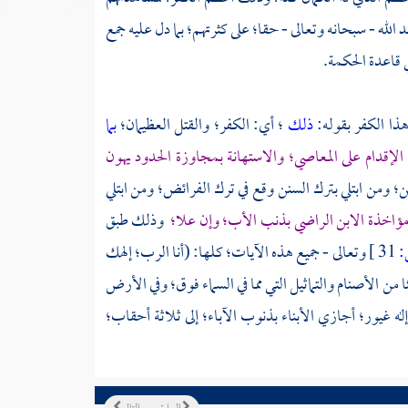
 الله - سبحانه وتعالى - حقا؛ على كثرتهم؛ بما دل عليه جمع
ي قاعدة الحكمة.
هذا الكفر بقوله:
ذلك
؛ أي: الكفر؛ والقتل العظيمان؛
بما
الإقدام على المعاصي؛ والاستهانة بمجاوزة الحدود يهون
؛ ومن ابتلي بترك السنن وقع في ترك الفرائض؛ ومن ابتلي
ؤاخذة الابن الراضي بذنب الأب؛ وإن علا؛
وذلك طبق
31 ]
وتعالى - جميع هذه الآيات؛ كلها: (أنا الرب؛ إلهك
من الأصنام والتماثيل التي مما في السماء فوق؛ وفي الأرض
له غيور؛ أجازي الأبناء بذنوب الآباء؛ إلى ثلاثة أحقاب؛