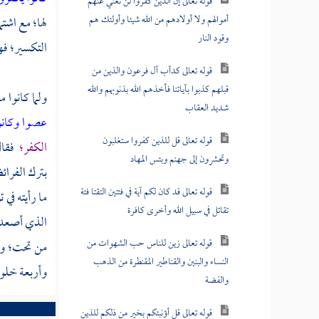
قوله تعالى إن الذين كفروا لن تغني عنهم
أموالهم ولا أولادهم من الله شيئا وأولئك هم
لها؛ مع اشت
وقود النار
التكسير؛ فهو
قوله تعالى كدأب آل فرعون والذين من
قبلهم كذبوا بآياتنا فأخذهم الله بذنوبهم والله
ولما كانوا 
شديد العقاب
عصوا وكانو
قوله تعالى قل للذين كفروا ستغلبون
الكفر؛
فقا
وتحشرون إلى جهنم وبئس المهاد
بترك الفرائ
قوله تعالى قد كان لكم آية في فئتين التقتا فئة
ما رأيته في 
تقاتل في سبيل الله وأخرى كافرة
الذي أصع
قوله تعالى زين للناس حب الشهوات من
من تحت؛ ومم
النساء والبنين والقناطير المقنطرة من الذهب
وأربعة خلو
والفضة
قوله تعالى قل أؤنبئكم بخير من ذلكم للذين