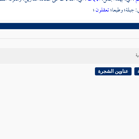
: جبلة؛ وطبعا؛
تعقلون
؛
ية
عناوين الشجرة