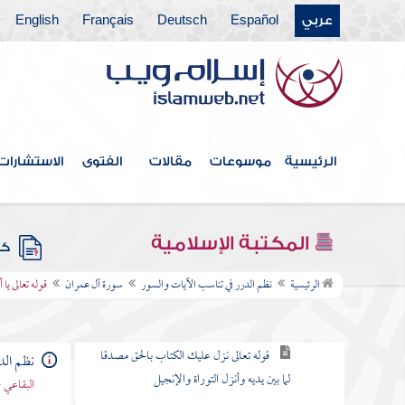
عربي
Español
Deutsch
Français
English
فهرس الكتاب
مقدمة
الرئيسية
موسوعات
مقالات
الفتوى
الاستشارات
سورة الفاتحة
سورة البقرة
المكتبة الإسلامية
كتب
سورة آل عمران
الرئيسية
نظم الدرر في تناسب الآيات والسور
سورة آل عمران
قوله تعالى يا
قوله تعالى الم الله لا إله إلا هو الحي القيوم
قوله تعالى نزل عليك الكتاب بالحق مصدقا
نظم الد
لما بين يديه وأنزل التوراة والإنجيل
البقاعي 