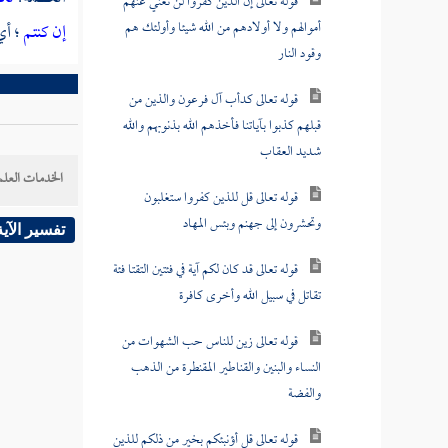
قوله تعالى إن الذين كفروا لن تغني عنهم
أموالهم ولا أولادهم من الله شيئا وأولئك هم
إن كنتم
؛ أي
وقود النار
قوله تعالى كدأب آل فرعون والذين من
قبلهم كذبوا بآياتنا فأخذهم الله بذنوبهم والله
شديد العقاب
الخدمات العلم
قوله تعالى قل للذين كفروا ستغلبون
وتحشرون إلى جهنم وبئس المهاد
تفسير الآية
قوله تعالى قد كان لكم آية في فئتين التقتا فئة
تقاتل في سبيل الله وأخرى كافرة
قوله تعالى زين للناس حب الشهوات من
النساء والبنين والقناطير المقنطرة من الذهب
والفضة
قوله تعالى قل أؤنبئكم بخير من ذلكم للذين