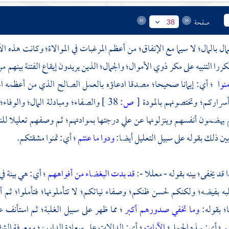
صفحة
38
جمال بالمال؛ لا سيما مع الإنفاق؛ من أعظم المرغبات في الموالاة؛ وكانت هذه 
مكررا التنبيه على مكر ذوي الأموال؛ والجمال؛ الذين يريدون إيقاع الفتنة بينه
منوا
؛ أي: إيمانا صحيحا؛ مصدقا ادعاؤه بالعمل الصالح الذي من أعظمه الح
أسراركم؛ وتختصونهم بالمودة
[
ص:
38 ]
والصفاء؛ ومبادلة المال؛ والوفاء؛
م يهضمون أنفسهم وينزلونها عن علي درجتها بموادتهم؛ ثم وصفهم تعليلا للن
بين ذلك بقوله على سبيل التعليل أيضا:
ودوا ما عنتم
؛ أي: تمنوا مشقتكم.
 قد يخفى؛ بينه بقوله - معللا -:
قد بدت البغضاء من أفواههم
؛ أي: هي بينة في
ه بفيضه؛ ولكنكم لحسن ظنكم؛ وصفاء نياتكم؛ لا تتأملونها؛ فتأملوا؛ ثم 
؛ بقوله:
وما تخفي صدورهم أكبر
؛ مما ظهر على سبيل الغلبة؛ ثم استأنف ع
م
؛ أي: بهذه الجمل؛
الآيات
؛ أي: الدالات على سعادة الدارين؛ ومعرفة الشق