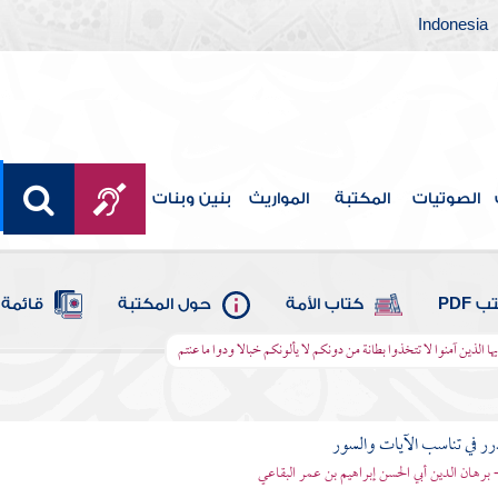
Indonesia
الصوتيات
المكتبة
المواريث
بنين وبنات
 PDF
كتاب الأمة
حول المكتبة
قائمة 
 أيها الذين آمنوا لا تتخذوا بطانة من دونكم لا يألونكم خبالا ودوا ما عنتم
رر في تناسب الآيات والسور
- برهان الدين أبي الحسن إبراهيم بن عمر البقاعي