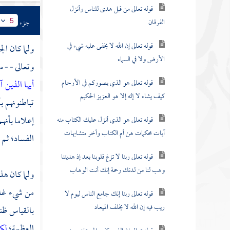
قوله تعالى من قبل هدى للناس وأنزل
الفرقان
جزء
5
قوله تعالى إن الله لا يخفى عليه شيء في
ولما كان ال
الأرض ولا في السماء
وتعالى - - 
قوله تعالى هو الذي يصوركم في الأرحام
أيها الذين آ
كيف يشاء لا إله إلا هو العزيز الحكيم
تباطنونهم ب
إعلاما بأنه
قوله تعالى هو الذي أنزل عليك الكتاب منه
آيات محكمات هن أم الكتاب وأخر متشابهات
الفساد؛ ثم 
قوله تعالى ربنا لا تزغ قلوبنا بعد إذ هديتنا
وهب لنا من لدنك رحمة إنك أنت الوهاب
ولما كان هذا
من شيء غلب
قوله تعالى ربنا إنك جامع الناس ليوم لا
ريب فيه إن الله لا يخلف الميعاد
بالقياس ظنا
العظمة؛
لك