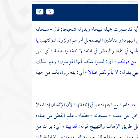
الآية قد صيرت جميله قبيحا؛ وبذوله شحيحا; قال - سبحانه
م من اليهود؛ والمنافقين؛ ليضمحل أمرهم؛ وتزول شوكتهم:
يا
ب في الله؛ والبغض في الله؛
لا تتخذوا بطانة
؛ أي: من
من دونكم
؛ أي: ليسوا منكم أيها المؤمنون؛ وعبر بذلك
هي بقوله:
لا يألونكم خبالا
؛ أي: يقصرون بكم من جهة
 حد ذاتها؛ مع اجتهادهم في إخفائها؛ لأن الإنسان إذا امتلأ
أخبر عن علمه - سبحانه - قطعا؛ وعلم الفطن من عباده
لى طريق الإلهاب والتهييج قوله:
قد بينا
؛ أي: بما لنا من
ي؛ والسعيد؛ والمخالف؛ والمؤالف؛ وزادهم إلهابا بقوله: