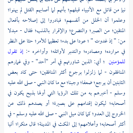
نبإ من قاتل مع الأنبياء قبلهم؛ بأنهم لما أصابهم القتل لم يهنوا؛
وعلموا أن الخلل من أنفسهم؛ فبادروا إلى إصلاحه بأفعال
المتقين؛ من الصبر؛ والتضرع؛ والإقرار بالذنب؛ فقال - مبدلا
من: " إذ غدوت " ؛ عودا على بدء؛ تعظيما للأمر؛ حثا على النظر
في موارده؛ ومصادره؛ والتدبر لأوائله؛ وأواخره -:
إذ تقول
للمؤمنين
؛ أي: الذين شاورتهم في أمر
"أحد"
- وفي غمارهم
المنافقون - لما زلزلوا برجوع أكثر المنافقين؛ حتى كاد بعض
الثابتين أن يرجع؛ ضعفا؛ وجبنا؛ مع ما كان النبي - صلى الله عليه
وسلم - أخبرهم به من تلك الرؤيا التي أولها بذبح يكون في
أصحابه؛ ليكون إقدامهم على بصيرة؛ أو يصدهم ذلك عن
الخروج إلى العدو؛ كما كان ميل النبي - صلى الله عليه وسلم - في
أكثر أصحابه؛ وأعلامهم؛ إلى المكث في
المدينة؛
قال منكرا؛ آتيا