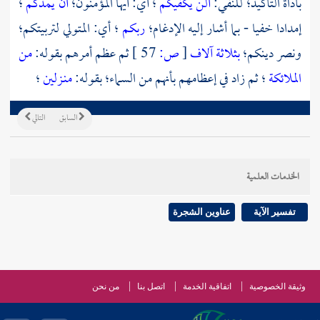
بأداة التأكيد؛ للنفي:
ألن يكفيكم
؛ أي: أيها المؤمنون؛
أن يمدكم
؛
إمدادا خفيا - بما أشار إليه الإدغام؛
ربكم
؛ أي: المتولي لتربيتكم؛
ونصر دينكم؛
بثلاثة آلاف
[
ص:
57 ]
ثم عظم أمرهم بقوله:
من
الملائكة
؛ ثم زاد في إعظامهم بأنهم من السماء؛ بقوله:
منـزلين
؛
السابق
التالي
الخدمات العلمية
تفسير الآية
عناوين الشجرة
وثيقة الخصوصية
اتفاقية الخدمة
اتصل بنا
من نحن