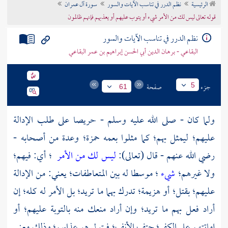
الرئيسية
نظم الدرر في تناسب الآيات والسور
سورة آل عمران
تراجم الأعلام
قوله تعالى ليس لك من الأمر شيء أو يتوب عليهم أو يعذبهم فإنهم ظالمون
نظم الدرر في تناسب الآيات والسور
البقاعي - برهان الدين أبي الحسن إبراهيم بن عمر البقاعي
جزء
صفحة
5
61
ولما كان - صلى الله عليه وسلم - حريصا على طلب الإدالة
عليهم؛ ليمثل بهم؛ كما مثلوا بعمه حمزة؛ وعدة من أصحابه -
رضي الله عنهم - قال (تعالى):
ليس لك من الأمر
؛ أي: فيهم؛
ولا غيرهم؛
شيء
؛ موسطا له بين المتعاطفات؛ يعني: من الإدالة
عليهم؛ بقتل؛ أو هزيمة؛ تدرك بهما ما تريد؛ بل الأمر له كله؛ إن
أراد فعل بهم ما تريد؛ وإن أراد منعك منه بالتوبة عليهم؛ أو
إماتتهم على الكفر؛ حتف الأنف؛ فيتولى هو عذابهم؛ وذلك معنى