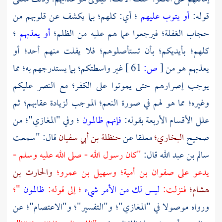
قوله:
أو يتوب عليهم
؛ أي: كلهم؛ بما يكشف عن قلوبهم من
حجاب الغفلة؛ فيرجعوا عما هم عليه من الظلم؛
أو يعذبهم
؛
كلهم؛ بأيديكم؛ بأن تستأصلوهم؛ فلا يفلت منهم أحد؛ أو
يعذبهم هو من
[
ص:
61 ]
غير واسطتكم؛ بما يستدرجهم به؛ مما
يوجب إصرارهم حتى يموتوا على الكفر؛ مع النصر عليكم
وغيره؛ مما هو لهم في صورة النعم؛ الموجب لزيادة عقابهم؛ ثم
علل الأقسام الأربعة بقوله:
فإنهم ظالمون
؛ وفي "المغازي"؛ من
صحيح
البخاري؛
معلقا عن
حنظلة بن أبي سفيان
قال: "سمعت
سالم بن عبد الله
قال:
"كان رسول الله - صلى الله عليه وسلم -
يدعو على
صفوان بن أمية؛
وسهيل بن عمرو؛
والحارث بن
هشام؛
فنزلت:
ليس لك من الأمر شيء
؛ إلى قوله:
ظالمون
"؛
ورواه موصولا في "المغازي"؛ و"التفسير"؛ و"الاعتصام"؛ عن