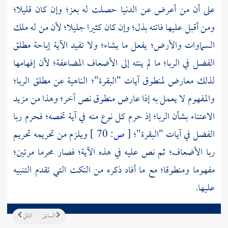
على أن من أعرض عن الدنيا حصلت له بعز؛ وإن كان قليلا؛
ومن أقبل عليها فاتته بذل؛ وإن كان كثيرا جليلا؛ لأن من له ملك
السماوات والأرض؛ يفعل ما يشاء؛ ولا تفيد الآية إباحة مطلق
الفضل في الربا؛ ما لم ينته إلى الأضعاف المضاعفة؛ لأن إفهامها
لذلك معارض لمنطوق آيات "البقرة"؛ الناهية عن مطلق الربا؛
والمفهوم لا يعمل به إذا عارض منطوق نص آخر؛ وهذا من مزيد
الاعتناء بشأن الربا؛ إذ حرم كل نوع منه في آية تخصه؛ فحرم ربا
الفضل في آيات "البقرة"؛
[
ص:
70 ]
ويلزم من تحريمه تحريم
ربا الأضعاف؛ ثم نص عليه في هذه الآية؛ فصار محرما مرتين؛
مفهوما ومنطوقا؛ مع ما أفاد ذكره من النكت التي تقدم التنبيه
عليها.
السابق
التالي