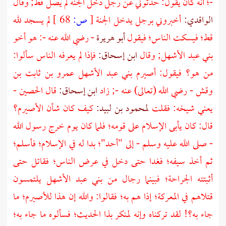
-؛ أنه كان يقول: حدثوني عن رجل دخل الجنة لم يصل قط; وقال
الواقدي:
أخبروني برجل يدخل الجنة
[
ص:
68 ]
لم يسجد لله
قط؛ فيسكت الناس؛ فيقول
أبو هريرة
- رضي الله عنه -: هو أخو
بني عبد الأشهل;
وقال
ابن إسحاق:
فإذا لم يعرفه الناس سألوا:
من هو؟ فيقول:
أصيرم بني عبد الأشهل عمرو بن ثابت بن
وقش
- رضي الله (تعالى) عنه -; زاد
ابن إسحاق:
قال
الحصين
-
يعني شيخه: فقلت
لمحمود بن لبيد:
كيف كان شأن
الأصيرم؟
قال: كان يأبى الإسلام على قومه؛ فلما كان يوم خرج رسول الله
- صلى الله عليه وسلم - إلى
"أحد"؛
بدا له في الإسلام؛ فأسلم؛
ثم أخذ سيفه؛ فغدا حتى دخل في عرض الناس؛ فقاتل حتى
أثبتته الجراحة؛ فبينما رجال من
بني عبد الأشهل
يلتمسون
قتلاهم في المعركة؛ إذا هم به؛ فقالوا: والله إن هذا
للأصيرم؛
ما
جاء به؟! لقد تركناه وإنه لمنكر بذا الحديث؛ فسألوه ما جاء به؛