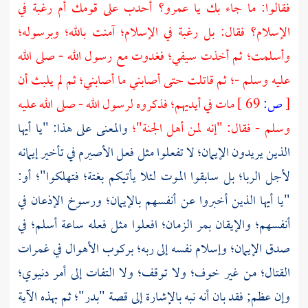
فقالوا: ما جاء بك يا
عمرو؟
أحدب على قومك أم رغبة في
الإسلام؟ فقال: بل رغبة في الإسلام؛ آمنت بالله؛ وبرسوله؛
وأسلمت؛ ثم أخذت سيفي؛ فغدوت مع رسول الله - صلى الله
عليه وسلم -؛ ثم قاتلت حتى أصابني ما أصابني؛ ثم لم يلبث أن
[
ص:
69 ]
مات في أيديهم؛ فذكروه لرسول الله - صلى الله عليه
وسلم - فقال: "إنه لمن أهل الجنة"؛
والمعنى على هذا: "يا أيها
الذين يريدون الإيمان؛ لا تفعلوا مثل فعل
الأصيرم
في تأخير إيمانه
لأجل الربا؛ بل سابقوا الموت لئلا يأتيكم بغتة؛ فتهلكوا"؛ أو:
"يا أيها الذين أخبروا عن أنفسهم بالإيمان؛ ورسوخ الإذعان في
أنفسهم؛ والإيقان بمر الزمان؛ افعلوا مثل فعله ساعة أسلم؛ في
صدق الإيمان؛ وإسلام نفسه إلى ربه؛ بركوب الأهوال في غمرات
القتال؛ من غير خوف؛ ولا توقف؛ ولا التفات إلى أمر دنيوي؛
وإن عظم; فقد بان أنه نبه بالإشارة إلى قصة
"بدر"؛
ثم بهذه الآية