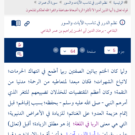
الرئيسية
نظم الدرر في تناسب الآيات والسور
سورة آل عمران
تراجم الأعلام
قوله تعالى يا أيها الذين آمنوا لا تأكلوا الربا أضعافا مضاعفة واتقوا الله لعلكم تفلحون
نظم الدرر في تناسب الآيات والسور
البقاعي - برهان الدين أبي الحسن إبراهيم بن عمر البقاعي
جزء
صفحة
5
64
ولما كان الختم بهاتين الصفتين ربما أطمع في انتهاك الحرمات؛
لاتباع الشهوات؛ فكان مبعدا لمتعاطيه من الرحمة؛ مدنيا من
النقمة؛ وكان أعظم المقتضيات للخذلان تضييعهم للثغر الذي
أمرهم النبي - صلى الله عليه وسلم - بحفظه؛ بسبب إقبالهم؛ قبل
إتمام هزيمة العدو؛ على الغنائم؛ للزيادة في الأعراض الدنيوية؛
التي هي معنى
الربا في اللغة؛
إذ هو مطلق الزيادة؛ أقبل (تعالى)
عليهم بقوله:
يا أيها الذين آمنوا
؛ أي: أقروا بالإيمان؛ صدقوا