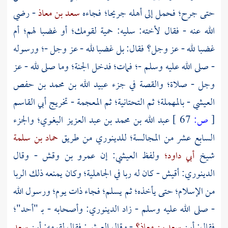
حتى جرح؛ فحمل إلى أهله جريحا؛ فجاءه
سعد بن معاذ
- رضي
الله عنه - فقال لأخته: سليه: حمية لقومك؛ أو غضبا لهم؛ أم
غضبا لله - عز وجل؟ فقال: بل غضبا لله - عز وجل -؛ ورسوله
- صلى الله عليه وسلم -؛ فمات؛ فدخل الجنة؛ وما صلى لله - عز
وجل - صلاة؛ والقصة في جزء
عبيد الله بن محمد بن حفص
العيشي
- بالمهملة؛ ثم التحتانية؛ ثم المعجمة - تخريج
أبي القاسم
[
ص:
67 ]
عبد الله بن محمد بن عبد العزيز البغوي؛
والجزء
السابع عشر من المجالسة؛
للدينوري
من طريق
حماد بن سلمة
شيخ
أبي داود؛
ولفظ
العيشي:
إن
عمرو بن وقش
- وقال
الدينوري:
أقيش - كان له ربا في الجاهلية؛ وكان يمنعه ذلك الربا
من الإسلام؛ حتى يأخذه؛ ثم يسلم؛ فجاء ذات يوم؛ ورسول الله
- صلى الله عليه وسلم - زاد
الدينوري:
وأصحابه - بـ
"أحد"؛
فقال: أين
سعد بن معاذ؟
- وقال
العيشي:
فقال لقومه: أين
سعد