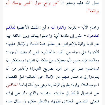
صلى الله عليه وسلم -:
"من يرتع حول الحمى يوشك أن
يواقعه".
وختام الآية - بقوله:
واتقوا الله
؛ أي: الملك الأعظم؛
لعلكم
تفلحون
- مشير إلى ذلك؛ أي: واجعلوا بينكم وبين مخالفة نهيه
عن الربا وقاية بالإعراض عن مطلق محبة الدنيا؛ والإقبال عليها؛
لتكونوا على رجاء من الفوز بالمطالب؛ فمن له ملك الوجود؛
وملكه؛ فإنه جدير بأن يعطيكم من ملكه إن اتقيتم؛ ويمنعكم إن
تساهلتم؛ فهو نهي عن الربا بصريح العبارة؛ وتحذير من أن
يعودوا إلى ما صدر منهم من الإقبال على الغنائم؛ قبل انفصال
الحرب فعلا؛ وقوة؛ بطريق الإشارة؛ وهي من أدلة إمامنا
الشافعي
على استعمال اللفظ في حقيقته؛ ومجازه؛ والذي دلنا على إرادة
المعنى التضمني المجازي نظمها؛ والناظم حكيم في سلك هذه