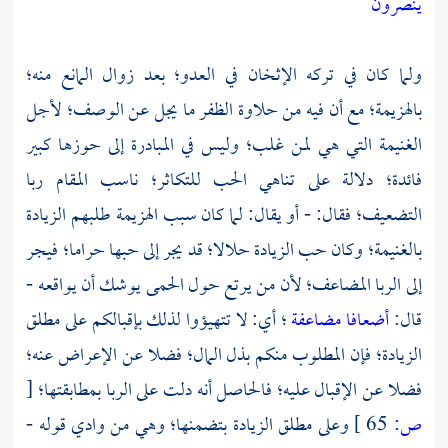
ينصرون
ولما كان في تركه الإثخان في العدو؛ بعد زوال المانع منه؛
بالهزيمة؛ مع أن فيه من حلاوة الظفر ما يجل عن الوصف؛ لأجل
الغنيمة التي هي لمن غلب؛ وليس في المبادرة إلى حوزها كبير
فائدة؛ دلالة على تناهي الحب للتكاثر؛ ناسب المقام ربا
التضعيف؛ فقال: - أو يقال: لما كان سبب الهزيمة طلبهم الزيادة
بالغنيمة؛ وكان حب الزيادة حلالا؛ قد يجر إلى حبها حراما؛ فيجر
إلى الربا المضاعف؛ لأن من يرتع حول الحمى يوشك أن يواقعه -
قال:
أضعافا مضاعفة
؛ أي: لا تتهيؤوا لذلك بإقبالكم على مطلق
الزيادة؛ فإن المطلوب منكم بذل المال؛ فضلا عن الإعراض عنه؛
فضلا عن الإقبال عليه؛ فالحاصل أنه دلت على الربا بمطابقتها؛
[
ص:
65 ]
وعلى مطلق الزيادة بتضمنها؛ وهي من وادي قوله -