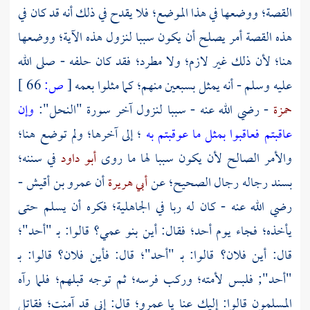
القصة؛ ووضعها في هذا الموضع؛ فلا يقدح في ذلك أنه قد كان في
هذه القصة أمر يصلح أن يكون سببا لنزول هذه الآية؛ ووضعها
هنا؛ لأن ذلك غير لازم؛ ولا مطرد؛ فقد كان حلفه - صلى الله
عليه وسلم - أنه يمثل بسبعين منهم؛ كما مثلوا بعمه
[
ص:
66 ]
حمزة
- رضي الله عنه - سببا لنزول آخر سورة "النحل":
وإن
عاقبتم فعاقبوا بمثل ما عوقبتم به
؛ إلى آخرها؛ ولم توضع هنا؛
والأمر الصالح لأن يكون سببا لها ما روى
أبو داود
في سننه؛
بسند رجاله رجال الصحيح؛ عن
أبي هريرة
أن
عمرو بن أقيش
-
رضي الله عنه - كان له ربا في الجاهلية؛ فكره أن يسلم حتى
يأخذه؛ فجاء يوم
أحد؛
فقال: أين بنو عمي؟ قالوا: بـ
"أحد"؛
قال: أين فلان؟ قالوا: بـ
"أحد"؛
قال: فأين فلان؟ قالوا: بـ
"أحد";
فلبس لأمته؛ وركب فرسه؛ ثم توجه قبلهم؛ فلما رآه
المسلمون قالوا: إليك عنا يا
عمرو؛
قال: إني قد آمنت؛ فقاتل