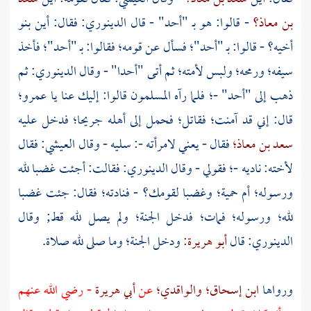
بن معاذ؟
- قالوا: هو بـ
"أحد"
- قال
الدينوري:
فقال: أين بنو
أخيه؟ - قالوا: بـ
"أحد"؛
فسأل عن قومه؛ فقالوا: بـ
"أحد"؛
فأخذ
سيفه؛ ورمحه؛ ولبس لأمته؛ ثم أتى
"أحدا"
- وقال
الدينوري:
ثم
ذهب إلى
"أحد"
-؛ فلما رآه المسلمون قالوا: إليك عنا يا
عمرو؛
قال: إني قد آمنت؛ فقاتل؛ فحمل إلى أهله جريحا؛ فدخل عليه
سعد بن معاذ؛
فقال - يعني لامرأته -: سليه - وقال
العيشي:
فقال
لأخته: ناديه -؛ فقولي - وقال
الدينوري:
فقالت: أجئت غضبا لله
ورسوله؛ أم حمية؛ وغضبا لقومك؟ - فنادته؛ فقال: جئت غضبا
لله؛ ورسوله؛ فمات؛ فدخل الجنة؛ ولم يصل لله قط; وقال
الدينوري:
قال
أبو هريرة:
ودخل الجنة؛ وما صلى لله صلاة.
ورواها
ابن إسحاق؛
والواقدي؛
عن
أبي هريرة
- رضي الله عنهم