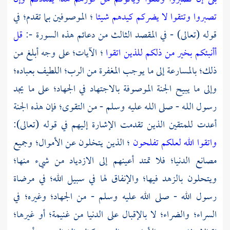
تصبروا وتتقوا لا يضركم كيدهم شيئا
؛ الموصوفين بما تقدم؛ في
قوله (تعالى) - في المقصد الثالث من دعائم هذه السورة -:
قل
أأنبئكم بخير من ذلكم للذين اتقوا
؛ الآيات؛ على وجه أبلغ من
ذلك؛ بالمسارعة إلى ما يوجب المغفرة من الرب؛ اللطيف بعباده؛
وإلى ما يبيح الجنة الموصوفة بالاجتهاد في الجهاد؛ على ما يجد
رسول اللـه - صلى اللـه عليه وسلم - من التقوى؛ فإن هذه الجنة
أعدت للمتقين الذين تقدمت الإشارة إليهم في قوله (تعالى):
واتقوا الله لعلكم تفلحون
؛ الذين يتخلون عن الأموال؛ وجميع
مصانع الدنيا؛ فلا تمتد أعينهم إلى الازدياد من شيء منها؛
ويتحلون بالزهد فيها؛ والإنفاق لها في سبيل الله؛ في مرضاة
رسول الله - صلى الله عليه وسلم - من الجهاد؛ وغيره؛ في
السراء؛ والضراء؛ لا بالإقبال على الدنيا من غنيمة؛ أو غيرها؛