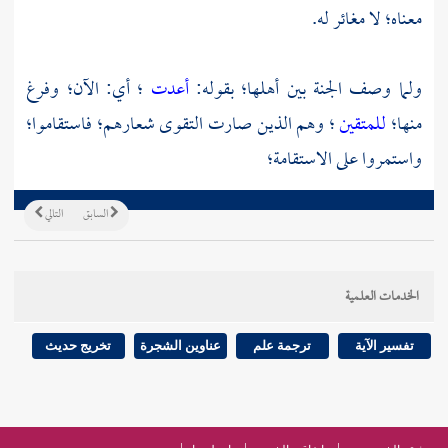
معناه؛ لا مغائر له.
ولما وصف الجنة بين أهلها؛ بقوله:
أعدت
؛ أي: الآن؛ وفرغ
منها؛
للمتقين
؛ وهم الذين صارت التقوى شعارهم؛ فاستقاموا؛
واستمروا على الاستقامة؛
السابق
التالي
الخدمات العلمية
تفسير الآية
ترجمة علم
عناوين الشجرة
تخريج حديث