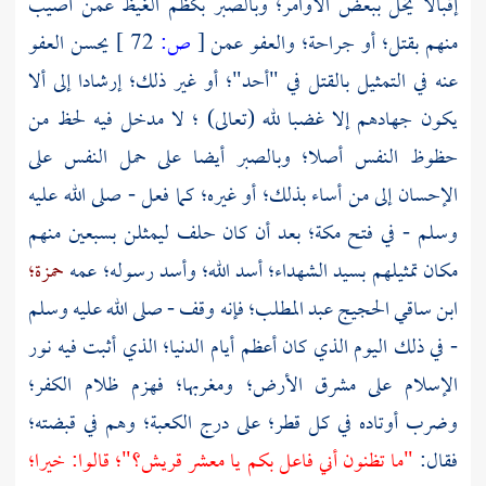
إقبالا يخل ببعض الأوامر؛ وبالصبر بكظم الغيظ عمن أصيب
منهم بقتل؛ أو جراحة؛ والعفو عمن
[
ص:
72 ]
يحسن العفو
عنه في التمثيل بالقتل في "أحد"؛ أو غير ذلك؛ إرشادا إلى ألا
يكون جهادهم إلا غضبا لله (تعالى) ؛ لا مدخل فيه لحظ من
حظوظ النفس أصلا؛ وبالصبر أيضا على حمل النفس على
الإحسان إلى من أساء بذلك؛ أو غيره؛ كما فعل - صلى الله عليه
وسلم - في فتح
مكة؛
بعد أن كان حلف ليمثلن بسبعين منهم
مكان تمثيلهم بسيد الشهداء؛ أسد الله؛ وأسد رسوله؛ عمه
حمزة؛
ابن ساقي الحجيج
عبد المطلب؛
فإنه وقف - صلى الله عليه وسلم
- في ذلك اليوم الذي كان أعظم أيام الدنيا؛ الذي أثبت فيه نور
الإسلام على مشرق الأرض؛ ومغربها؛ فهزم ظلام الكفر؛
وضرب أوتاده في كل قطر؛ على درج
الكعبة؛
وهم في قبضته؛
فقال:
"ما تظنون أني فاعل بكم يا معشر
قريش؟"؛
قالوا: خيرا؛