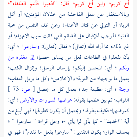
أخ كريم؛ وابن أخ كريم؛ قال: "اذهبوا فأنتم الطلقاء"؛
وبالاستغفار عن عمل الفاحشة من خذلان المؤمنين؛ أو أكل
الربا؛ أو التولي عن قتال الأعداء؛ وعن ظلم النفس من محبة
الدنيا؛ الموجب للإقبال على الغنائم التي كانت سبب الانهزام؛ أو
غير ذلك؛ مما أراد الله (تعالى) ؛ فقال (تعالى):
وسارعوا
؛ أي:
بأن تفعلوا في الطاعات فعل من يسابق خصما؛
إلى مغفرة من
ربكم
؛ أي: المحسن إليكم؛ بإرسال الرسل؛ وإنزال الكتب؛
بعمل ما يوجبها؛ من التوبة؛ والإخلاص؛ وكل ما يزيل العقاب؛
وجنة
؛ أي: عظيمة جدا؛ بعمل كل ما يحصل
[
ص:
73 ]
الثواب؛ ثم بين عظمها بقوله:
عرضها السماوات والأرض
؛ أي:
كعرضهما؛ فكيف بطولها؛ ويحتمل أن يكون كطولهما؛ فهي أبلغ من
آية "الحديد" - كما يأتي لما يأتي -؛ وعلى قراءة " سارعوا " ؛
بحذف الواو؛ يكون التقدير: "سارعوا بفعل ما تقدم"؛ فهو في