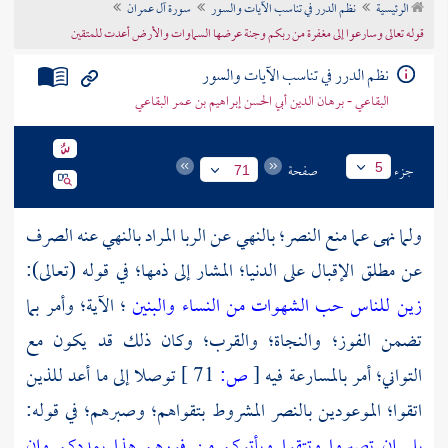
الرئيسية
نظم الدرر في تناسب الآيات والسور
سورة آل عمران
تراجم الأعلام
قوله تعالى وسارعوا إلى مغفرة من ربكم وجنة عرضها السماوات والأرض أعدت للمتقين
نظم الدرر في تناسب الآيات والسور
البقاعي - برهان الدين أبي الحسن إبراهيم بن عمر البقاعي
جزء
صفحة
5
71
ولما نهى عما منع النصر؛ بالنهي عن الربا المراد بالنهي عنه الصرف
عن مطلق الإقبال على الدنيا؛ المشار إلى ذمها؛ في قوله (تعالى):
زين للناس حب الشهوات من النساء والبنين
؛ الآية؛ وأمر بما
تضمن الفوز؛ والنجاة؛ والقرب؛ وكان ذلك قد يكون مع
التواني؛ أمر بالمسارعة فيه
[
ص:
71 ]
توصلا إلى ما أعد للذين
اتقوا؛ الموعودين بالنصر المشروط بتقواهم؛ وصبرهم؛ في قوله:
بلى إن تصبروا وتتقوا ويأتوكم من فورهم هذا يمددكم
وإن