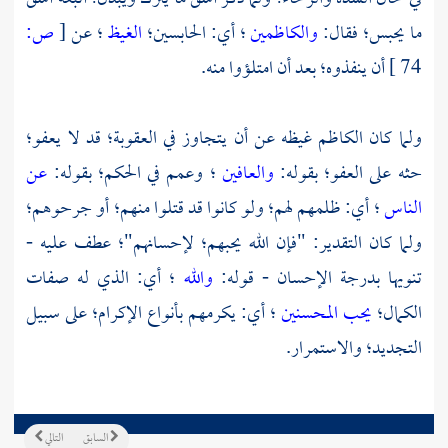
ما يحبس؛ فقال:
والكاظمين
؛ أي: الحابسين؛
الغيظ
؛ عن
[
ص:
74 ]
أن ينفذوه؛ بعد أن امتلؤوا منه.
ولما كان الكاظم غيظه عن أن يتجاوز في العقوبة؛ قد لا يعفو؛
حثه على العفو؛ بقوله:
والعافين
؛ وعمم في الحكم؛ بقوله:
عن
الناس
؛ أي: ظلمهم لهم؛ ولو كانوا قد قتلوا منهم؛ أو جرحوهم؛
ولما كان التقدير: "فإن الله يحبهم؛ لإحسانهم"؛ عطف عليه -
تنويها بدرجة الإحسان - قوله:
والله
؛ أي: الذي له صفات
الكمال؛
يحب المحسنين
؛ أي: يكرمهم بأنواع الإكرام؛ على سبيل
التجديد؛ والاستمرار.
السابق
التالي