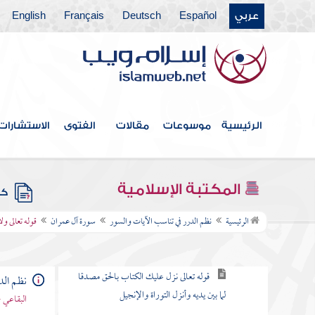
عربي
Español
Deutsch
Français
English
فهرس الكتاب
مقدمة
الرئيسية
موسوعات
مقالات
الفتوى
الاستشارات
سورة الفاتحة
سورة البقرة
المكتبة الإسلامية
كتب
سورة آل عمران
الرئيسية
نظم الدرر في تناسب الآيات والسور
سورة آل عمران
قوله تعالى ول
قوله تعالى الم الله لا إله إلا هو الحي القيوم
قوله تعالى نزل عليك الكتاب بالحق مصدقا
نظم الد
لما بين يديه وأنزل التوراة والإنجيل
البقاعي 