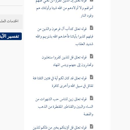
قوله تعالى إن الذين كفروا لن تغني عنهم
أموالهم ولا أولادهم من الله شيئا وأولئك هم
وقود النار
الخدمات العلم
قوله تعالى كدأب آل فرعون والذين من
قبلهم كذبوا بآياتنا فأخذهم الله بذنوبهم والله
تفسير الآية
شديد العقاب
قوله تعالى قل للذين كفروا ستغلبون
وتحشرون إلى جهنم وبئس المهاد
قوله تعالى قد كان لكم آية في فئتين التقتا فئة
تقاتل في سبيل الله وأخرى كافرة
قوله تعالى زين للناس حب الشهوات من
النساء والبنين والقناطير المقنطرة من الذهب
والفضة
قوله تعالى قل أؤنبئكم بخير من ذلكم للذين