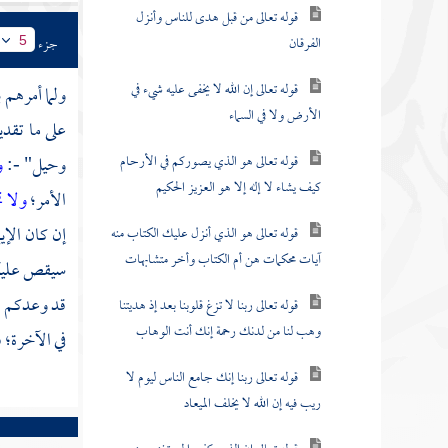
قوله تعالى من قبل هدى للناس وأنزل
الفرقان
جزء
5
قوله تعالى إن الله لا يخفى عليه شيء في
ولما أمرهم 
الأرض ولا في السماء
على ما تقدي
قوله تعالى هو الذي يصوركم في الأرحام
وحيل" -:
و
كيف يشاء لا إله إلا هو العزيز الحكيم
الأمر؛
ولا ت
إن كان الإي
قوله تعالى هو الذي أنزل عليك الكتاب منه
آيات محكمات هن أم الكتاب وأخر متشابهات
سيقص عليكم 
قد وعدكم ال
قوله تعالى ربنا لا تزغ قلوبنا بعد إذ هديتنا
وهب لنا من لدنك رحمة إنك أنت الوهاب
في الآخرة؛ 
قوله تعالى ربنا إنك جامع الناس ليوم لا
ريب فيه إن الله لا يخلف الميعاد