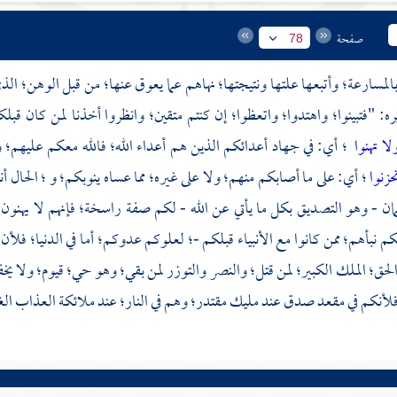
صفحة
78
بالمسارعة؛ وأتبعها علتها ونتيجتها؛ نهاهم عما يعوق عنها؛ من قبل الوهن؛ 
ره: "فتبينوا؛ واهتدوا؛ واتعظوا؛ إن كنتم متقين؛ وانظروا أخذنا لمن كان
لا تهنوا
؛ أي: في جهاد أعدائكم الذين هم أعداء الله؛ فالله معكم عليهم؛ 
حزنوا
؛ أي: على ما أصابكم منهم؛ ولا على غيره؛ مما عساه ينوبكم؛ و ؛ الحال أن
مان - وهو التصديق بكل ما يأتي عن الله - لكم صفة راسخة؛ فإنهم لا يهنون
نبأهم؛ ممن كانوا مع الأنبياء قبلكم -؛ لعلوكم عدوكم؛ أما في الدنيا؛ فلأ
حق؛ الملك الكبير؛ لمن قتل؛ والنصر والتوزر لمن بقي؛ وهو حي؛ قيوم؛ ولا 
فلأنكم في مقعد صدق عند مليك مقتدر؛ وهم في النار؛ عند ملائكة العذاب الغل