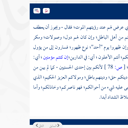
الذي عرض لهم عند رؤيتهم الموت؛ فقال - ويجوز أن يعطف
 قبلكم من أهل الباطل؛ وإن كان لهم دول؛ وصولات؛ ومكر
وإن ظهروا يوم
"أحد"؛
نوع ظهور؛ فسترون إلى من يؤول
كم؛ أنتم الأعلون ؛ أي: في الدارين؛
إن كنتم مؤمنين
؛ أي:
؛
[
ص:
78 ]
لأنكم بين إحدى الحسنيين - كما لم يهن من
ن دينكم حق؛ ودينهم باطل؛ ومولاكم العزيز الحكيم؛ الذي
يخفى عليه شيء من أحوالكم؛ فهو ناصركم؛ وخاذلكم؛ وأما
اظ الشداد أبدا.
السابق
التالي