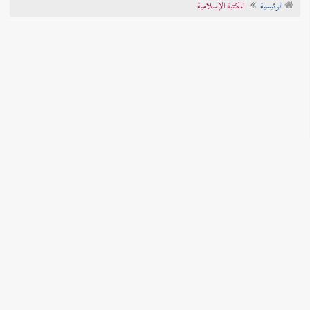
الرئيسية
المكتبة الإسلامية
تراجم الأعلام