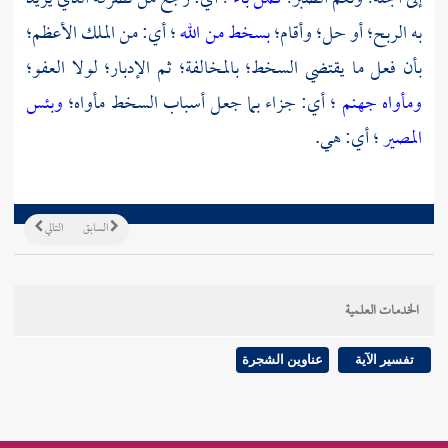
به الربح؛ أو حل؛ وأقام؛
بسخط من الله
؛ أي: من الملك الأعظم؛
بأن فعل ما يقتضي السخط؛ بالمخالفة؛ ثم الإدبار؛ لولا العفو؛
ومأواه جهنم
؛ أي: جزاء بما جعل أسباب السخط مأواه؛
وبئس
المصير
؛ أي: هي.
السابق
التالي
الخدمات العلمية
تفسير الآية
عناوين الشجرة