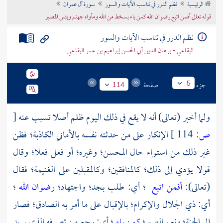
الرئيسية
نظم الدرر في تناسب الآيات والسور
سورة آل عمران
تراجم الأعلام
قوله تعالى أفمن اتبع رضوان الله كمن باء بسخط من الله ومأواه جهنم وبئس المصير
نظم الدرر في تناسب الآيات والسور
البقاعي - برهان الدين أبي الحسن إبراهيم بن عمر البقاعي
جزء
صفحة
5
114
ولما أخبر (تعالى) أنه لا يقع في ذلك اليوم ظلم أصلا تسبب عنه
[
ص:
114 ]
الإنكار على من حدثته نفسه بالأماني الكاذبة؛ فظن
غير ذلك من استواء حال المحسن؛ وغيره؛ أو فعل فعلا؛ وقال
قولا يؤدي إلى ذلك؛ كالمنافقين؛ وكالمقبلين على الغنيمة؛ فقال
(تعالى):
أفمن اتبع
؛ أي: طلب بجد؛ واجتهاد؛
رضوان الله
؛
أي: ذي الجلال والإكرام؛ بالإقبال على ما أمر به الصادق؛ فصار
إلى الجنة؛ ونعم الصبر؛
كمن باء
؛ أي: رجع من تصرفه الذي يريد