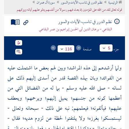
الرئيسية
نظم الدرر في تناسب الآيات والسور
سورة آل عمران
تراجم الأعلام
قوله تعالى لقد من الله على المؤمنين إذ بعث فيهم رسولا من أنفسهم يتلو عليهم آياته ويزكيهم
نظم الدرر في تناسب الآيات والسور
البقاعي - برهان الدين أبي الحسن إبراهيم بن عمر البقاعي
جزء
صفحة
5
116
ولما أرشدهم إلى هذه المراشد؛ وبين لهم بعض ما اشتملت عليه
من الفوائد؛ وبان بهذه القصة قدر من أسدى إليهم ذلك على
لسانه - صلى الله عليه وسلم - بما له من الفضائل التي من
أعظمها كونه من جنسهم؛ يميل إليهم؛ ويرحمهم؛ ويعطف
عليهم؛ فيألفونه؛ فيعلمهم; نبه على ذلك - سبحانه وتعالى -
ليستمسكوا بغرزه؛ ولا يلتفتوا لحظة عن لزوم هديه؛ فقال -
سبحانه وتعالى - مؤكدا لما اقتضاه الحال من فعل يلزم منه النسبة