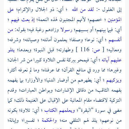
إلى الغلول -:
لقد من الله
؛ أي: ذو الجلال والإكرام؛
على
المؤمنين
؛ خصهم؛ لأنهم المجتبون لهذه النعمة؛
إذ بعث فيهم
؛
أي: فيما بينهم؛ أو بسببهم؛
رسولا
وزادهم رغبة فيه؛ بقوله:
من
أنفسهم
؛ أي: نوعا؛ وصنفا؛ يعلمون أمانته؛ وصيانته؛ وشرفه؛
ومعاليه؛
[
ص:
116 ]
وطهارته؛ قبل النبوة؛ وبعدها؛
يتلو
عليهم آياته
؛ أي: فيمحو ببركة نفس التلاوة كبيرا من شر الجان؛
وغيرها؛ مما ورد في منافع القرآن؛ مما عرفناه؛ وما لم نعرفه أكثر؛
ويزكيهم
؛ أي: يطهرهم من أوضار الدنيا؛ والأوزار؛ بما يفهمه
بفهمه الثاقب؛ من دقائق الإشارات؛ وبواطن العبارات؛ وقدم
التزكية لاقتضاء مقام المعاتبة على الإقبال على الغنيمة ذلك؛ كما
مضى في سورة "البقرة"؛
ويعلمهم الكتاب
؛ أي: تلاوة؛ بكونه
من نوعهم؛ يلذ لهم التلقي منه؛
والحكمة
؛ تفسيرا؛ وإبانة؛