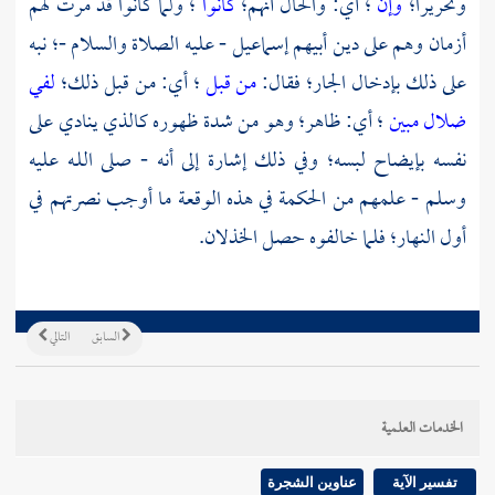
وتحريرا؛
وإن
؛ أي: والحال أنهم؛
كانوا
؛ ولما كانوا قد مرت لهم
أزمان وهم على دين أبيهم
إسماعيل
- عليه الصلاة والسلام -؛ نبه
على ذلك بإدخال الجار؛ فقال:
من قبل
؛ أي: من قبل ذلك؛
لفي
ضلال مبين
؛ أي: ظاهر؛ وهو من شدة ظهوره كالذي ينادي على
نفسه بإيضاح لبسه؛ وفي ذلك إشارة إلى أنه - صلى اللـه عليه
وسلم - علمهم من الحكمة في هذه الوقعة ما أوجب نصرتهم في
أول النهار؛ فلما خالفوه حصل الخذلان.
السابق
التالي
الخدمات العلمية
تفسير الآية
عناوين الشجرة