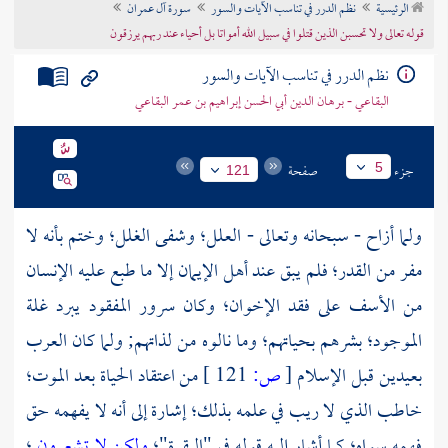
الرئيسية
نظم الدرر في تناسب الآيات والسور
سورة آل عمران
تراجم الأعلام
قوله تعالى ولا تحسبن الذين قتلوا في سبيل الله أمواتا بل أحياء عند ربهم يرزقون
نظم الدرر في تناسب الآيات والسور
البقاعي - برهان الدين أبي الحسن إبراهيم بن عمر البقاعي
جزء
صفحة
5
121
ولما أزاح - سبحانه وتعالى - العلل؛ وشفى الغلل؛ وختم بأنه لا
مفر من القدر؛ فلم يبق عند أهل الإيمان إلا ما طبع عليه الإنسان
من الأسف على فقد الإخوان؛ وكان سرور المفقود يبرد غلة
الموجود؛ بشرهم بحياتهم؛ وما نالوه من لذاتهم; ولما كان
العرب
بعيدين قبل الإسلام
[
ص:
121 ]
من اعتقاد الحياة بعد الموت؛
خاطب الذي لا ريب في علمه بذلك؛ إشارة إلى أنه لا يفهمه حق
فهمه سواه؛ كما أشار إليه قوله في "البقرة"؛
ولكن لا تشعرون
؛