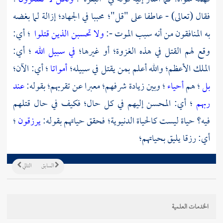
فقال (تعالى) - عاطفا على "قل"؛ محببا في الجهاد؛ إزالة لما بغضه
به المنافقون من أنه سبب الموت -:
ولا تحسبن الذين قتلوا
؛ أي:
وقع لهم القتل في هذه الغزوة؛ أو غيرها؛
في سبيل الله
؛ أي:
الملك الأعظم؛ والله أعلم بمن يقتل في سبيله؛
أمواتا
؛ أي: الآن؛
بل
؛ هم
أحياء
؛ وبين زيادة شرفهم؛ معبرا عن تقربهم؛ بقوله:
عند
ربهم
؛ أي: المحسن إليهم في كل حال؛ فكيف في حال قتلهم
فيه؟ حياة ليست كالحياة الدنيوية؛ فحقق حياتهم بقوله:
يرزقون
؛
أي: رزقا يليق بحياتهم؛
السابق
التالي
الخدمات العلمية