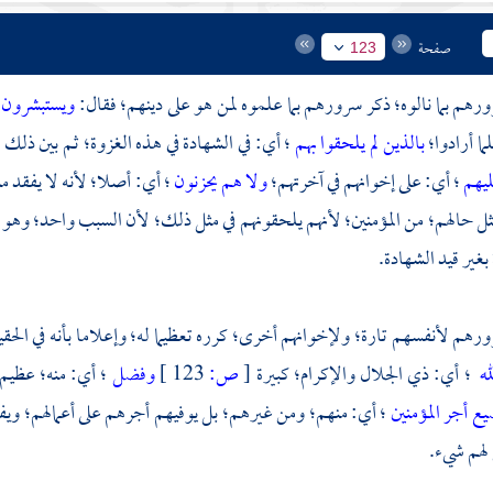
صفحة
123
ورهم بما نالوه؛ ذكر سرورهم بما علموه لمن هو على دينهم؛ فقال:
ويستبشرون
ما أرادوا؛
بالذين لم يلحقوا بهم
؛ أي: في الشهادة في هذه الغزوة؛ ثم بين ذلك 
ليهم
؛ أي: على إخوانهم في آخرتهم؛
ولا هم يحزنون
؛ أي: أصلا؛ لأنه لا يفقد 
ثل حالهم؛ من المؤمنين؛ لأنهم يلحقونهم في مثل ذلك؛ لأن السبب واحد؛ وهو منح
بغير قيد الشهادة.
ورهم لأنفسهم تارة؛ ولإخوانهم أخرى؛ كرره تعظيما له؛ وإعلاما بأنه في الحق
له
؛ أي: ذي الجلال والإكرام؛ كبيرة
[
ص:
123 ]
وفضل
؛ أي: منه؛ عظيم
يع أجر المؤمنين
؛ أي: منهم؛ ومن غيرهم؛ بل يوفيهم أجرهم على أعمالهم؛ وي
لهم شيء.