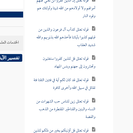
قوله تعالى إن الذين كفروا لن تغني عنهم
أموالهم ولا أولادهم من الله شيئا وأولئك هم
وقود النار
قوله تعالى كدأب آل فرعون والذين من
قبلهم كذبوا بآياتنا فأخذهم الله بذنوبهم والله
الخدمات العلم
شديد العقاب
قوله تعالى قل للذين كفروا ستغلبون
تفسير الآية
وتحشرون إلى جهنم وبئس المهاد
قوله تعالى قد كان لكم آية في فئتين التقتا فئة
تقاتل في سبيل الله وأخرى كافرة
قوله تعالى زين للناس حب الشهوات من
النساء والبنين والقناطير المقنطرة من الذهب
والفضة
قوله تعالى قل أؤنبئكم بخير من ذلكم للذين