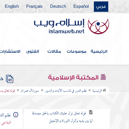
عربي
Español
Deutsch
Français
English
فهرس الكتاب
مقدمة
الرئيسية
موسوعات
مقالات
الفتوى
الاستشارات
سورة الفاتحة
سورة البقرة
المكتبة الإسلامية
كتب
سورة آل عمران
الرئيسية
نظم الدرر في تناسب الآيات والسور
سورة آل عمران
قوله تعالى يس
قوله تعالى الم الله لا إله إلا هو الحي القيوم
قوله تعالى نزل عليك الكتاب بالحق مصدقا
نظم الد
لما بين يديه وأنزل التوراة والإنجيل
البقاعي 