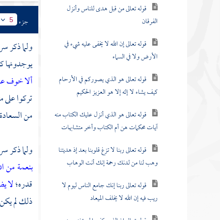
قوله تعالى من قبل هدى للناس وأنزل
الفرقان
جزء
5
قوله تعالى إن الله لا يخفى عليه شيء في
ولما ذكر سر
الأرض ولا في السماء
يوجدونها كل
قوله تعالى هو الذي يصوركم في الأرحام
ألا خوف ع
كيف يشاء لا إله إلا هو العزيز الحكيم
تركوا على م
من السعادة 
قوله تعالى هو الذي أنزل عليك الكتاب منه
آيات محكمات هن أم الكتاب وأخر متشابهات
ولما ذكر سر
قوله تعالى ربنا لا تزغ قلوبنا بعد إذ هديتنا
وهب لنا من لدنك رحمة إنك أنت الوهاب
بنعمة من ال
قدره؛
لا يض
قوله تعالى ربنا إنك جامع الناس ليوم لا
ريب فيه إن الله لا يخلف الميعاد
ذلك لم يكن 