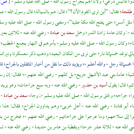
؛ فألبس درعي؛ ولأنا أهم بجراح رسول الله - صلى الله عليه وسلم -
[
ص:
طلحة؛
فقال: "أين ترى القوم الآن؟"؛ قال: هم بالسيالة؛ قال رسول الله - صل
نا مثل أمس؛ حتى يفتح الله
مكة
علينا"؛ ومضى رسول الله - صلى الله عليه وسل
ه -: وكان عامة زادنا التمر؛ وحمل
سعد بن عبادة
- رضي الله عنه - ثلاثين بعي
ثاء؛ وكان رسول الله - صلى الله عليه وسلم - يأمرهم في النهار بجمع الحطب؛ ف
يالي نوقد خمسمائة نار؛ حتى نرى من المكان البعيد؛ وذهب ذكر معسكرنا ونيرانن
ا خمسمائة رجل - والله أعلم -؛ ويؤيد ذلك ما نقل من أخبار المثقلين بالجراح؛ ق
شية؛ عامة
بني عبد الأشهل
جريح؛ بل كلهم - رضي الله عنهم -؛ فقال: إن رسو
كم؛ قال: يقول
أسيد بن حضير
- رضي الله عنه - وبه سبع جراحات؛ وهو يريد أ
اء جراحه؛ ولحق برسول الله - صلى الله عليه وسلم -; وجاء
سعد بن عبادة
- 
اء
أبو قتادة
- رضي الله عنه - أهل خربى؛ وهم يداوون الجراح؛ فقال: هذا م
بوا إلى سلاحهم؛ وما عرجوا على جراحاتهم - رضي الله عنهم -؛ فخرج من
بن
ي الله عنه - ثلاثة عشر جرحا؛
وبقطبة بن عامر بن حديدة
- رضي الله عنه - ت