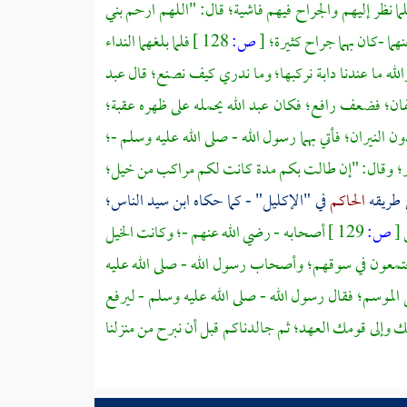
ما نظر إليهم والجراح فيهم فاشية؛ قال: "اللهم ارحم
بني
هما -كان بهما جراح كثيرة؛
[
ص:
128 ]
فلما بلغهما النداء
الله ما عندنا دابة نركبها؛ وما ندري كيف نصنع؛ قال
عبد
زحفان؛ فضعف رافع؛ فكان
عبد الله
يحمله على ظهره عقبة؛
 النيران؛ فأتي بهما رسول الله - صلى الله عليه وسلم -؛
بخير؛ وقال: "إن طالت بكم مدة كانت لكم مراكب من خيل؛
 طريقه
الحاكم
في "الإكليل" - كما حكاه
ابن سيد الناس؛
ن
[
ص:
129 ]
أصحابه - رضي الله عنهم -؛ وكانت الخيل
جتمعون في سوقهم؛ وأصحاب رسول الله - صلى الله عليه
ل الموسم؛ فقال رسول الله - صلى الله عليه وسلم - ليرفع
ك وإلى قومك العهد؛ ثم جالدناكم قبل أن نبرح من منزلنا