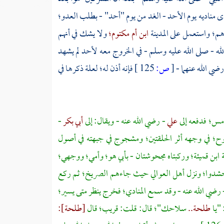
 مناديه يوم الأحد - الغد من يوم
"أحد"
- بطلب العدو؛
رهم؛ واستعمل على
المدينة
ابن أم مكتوم؛
ولا يشك في أنهم
لله - صلى الله عليه وسلم - في الخروج معه لأحد لم يشهد
رضي الله عنهما -
[
ص:
125 ]
فإنه أذن له؛ لعلة ذكرها في
أمس؛ فدفعه إلى
علي
- رضي الله عنه - ويقال: إلى
أبي بكر
-
ح؛ في وجهه أثر الحلقتين؛ ومشجوج في جبهته في أصول
ابن قميئة؛ وركبتاه مجحوشتان - بأبي هو؛ وأمي؛ ووجهي؛
 حشدوا؛ ونزل أهل العوالي حيث جاءهم الصريخ؛ ثم ركع
 رضي الله عنه - وقد سمع المنادي؛ فخرج ينظر متى يسير؛
 "يا
طلحة..
سلاحك"؛ قال: قلت: قريب؛ قال
[طلحة]: