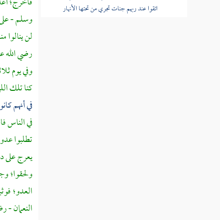
فأخرج؛ أعدو
اتقوا عند ربهم جنات تجري من تحتها الأنهار
وسلم - على
خالدين فيها
لن ينالوا م
قوله تعالى الذين يقولون ربنا إننا آمنا فاغفر
رضي الله عن
لنا ذنوبنا وقنا عذاب النار
وفي يوم ثلا
قوله تعالى الصابرين والصادقين والقانتين
كنا تلك الل
والمنفقين والمستغفرين بالأسحار
في أنهم كانو
قوله تعالى شهد الله أنه لا إله إلا هو
في الناس فا
والملائكة وأولو العلم قائما بالقسط لا إله إلا هو
تطلبوا عدو
العزيز الحكيم
يعرج على دو
قوله تعالى إن الدين عند الله الإسلام وما
ولحقوا؛ وج
اختلف الذين أوتوا الكتاب إلا من بعد ما جاءهم
العلم بغيا بينهم
العدو؛ فوث
النعمان
- رض
قوله تعالى فإن حاجوك فقل أسلمت وجهي