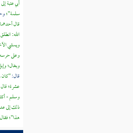
لله ومن اتبعن
أبي عتبة
إلى
ر
سلمة"؛
وح
قوله تعالى إن الذين يكفرون بآيات الله
قال أحدهما 
ويقتلون النبيين بغير حق
الله:
انطلق 
قوله تعالى أولئك الذين حبطت أعمالهم في
ويمشي الآخر
الدنيا والآخرة وما لهم من ناصرين
وعلى حرسه 
قوله تعالى ألم تر إلى الذين أوتوا نصيبا من
وبغال؛ وإب
الكتاب يدعون إلى كتاب الله ليحكم بينهم ثم
يتولى فريق منهم
قال:
"كان ر
عشرة؛ قال
قوله تعالى ذلك بأنهم قالوا لن تمسنا النار إلا
أياما معدودات وغرهم في دينهم ما كانوا يفترون
وسلم - أكثر
ذلك إلى عدو
قوله تعالى فكيف إذا جمعناهم ليوم لا ريب
هذا"؛ فقال
فيه ووفيت كل نفس ما كسبت وهم لا يظلمون
قوله تعالى قل اللهم مالك الملك تؤتي الملك