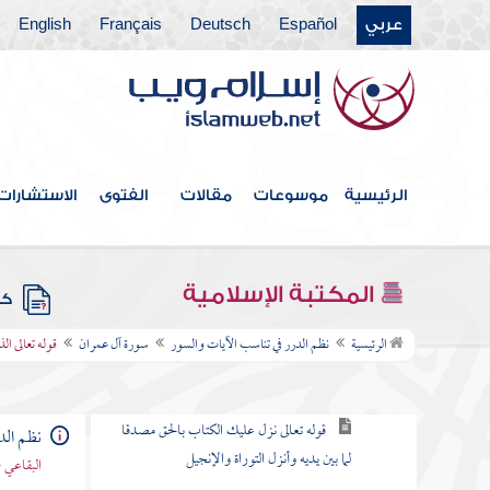
عربي
Español
Deutsch
Français
English
فهرس الكتاب
مقدمة
الرئيسية
موسوعات
مقالات
الفتوى
الاستشارات
سورة الفاتحة
سورة البقرة
المكتبة الإسلامية
كتب
سورة آل عمران
الرئيسية
نظم الدرر في تناسب الآيات والسور
سورة آل عمران
قوله تعالى ال
قوله تعالى الم الله لا إله إلا هو الحي القيوم
قوله تعالى نزل عليك الكتاب بالحق مصدقا
نظم الد
لما بين يديه وأنزل التوراة والإنجيل
البقاعي 