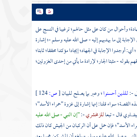
ة؛ وأحوال من كان على مثل حالهم؛ ترغيبا في النسج على
الإجابة إلى ما يهديهم إليه - صلى الله عليه وسلم -؛ إشارة
؛ أي: أوجدوا الإجابة في الجهاد؛ إيجادا مؤكدا محققا؛ ثابتا؛
بقوله - مثبتا الجار؛ لإرادة ما يأتي من إحدى الغزوتين؛
ى -:
للذين أحسنوا
؛ وعبر بما يصلح للبيان
[
ص:
124 ]
ه القصة؛ سواء قلنا: إنها إشارة إلى غزوة
"حمراء الأسد"؛
بيضاوي
قال - تبعا
للزمخشري
-:
"إن النبي - صلى الله عليه
راء الأسد"؛
فإن حمل على أن الركبان من الجيش كان ذلك
النبي - صلى الله عليه وسلم - بلغه أن المشركين هموا بعد