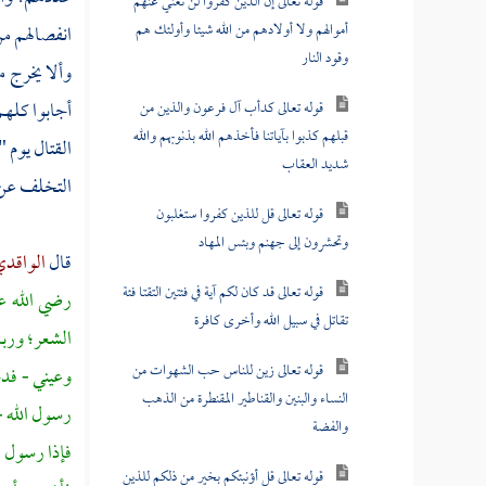
قوله تعالى إن الذين كفروا لن تغني عنهم
أموالهم ولا أولادهم من الله شيئا وأولئك هم
انفصالهم م
وقود النار
وألا يخرج 
أجابوا كلهم
قوله تعالى كدأب آل فرعون والذين من
قبلهم كذبوا بآياتنا فأخذهم الله بذنوبهم والله
القتال يوم
"
شديد العقاب
التخلف عن
قوله تعالى قل للذين كفروا ستغلبون
وتحشرون إلى جهنم وبئس المهاد
قال
الواقد
قوله تعالى قد كان لكم آية في فئتين التقتا فئة
رضي الله ع
تقاتل في سبيل الله وأخرى كافرة
الشعر؛ وربا
قوله تعالى زين للناس حب الشهوات من
وعيني - فد
النساء والبنين والقناطير المقنطرة من الذهب
رسول الله -
والفضة
فإذا رسول ال
قوله تعالى قل أؤنبئكم بخير من ذلكم للذين