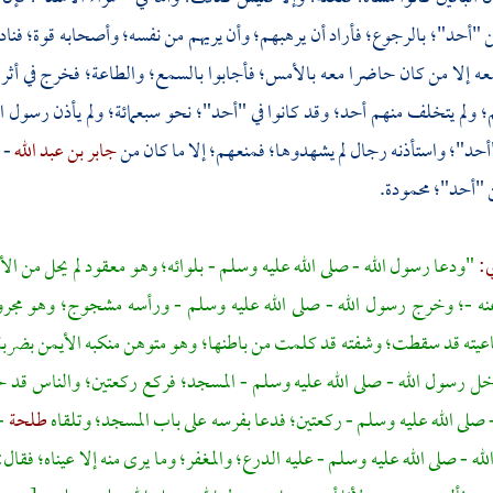
ن
"أحد"؛
بالرجوع؛ فأراد أن يرهبهم؛ وأن يريهم من نفسه؛ وأصحابه قوة؛ فنادى
معه إلا من كان حاضرا معه بالأمس؛ فأجابوا بالسمع؛ والطاعة؛ فخرج في أث
؛ ولم يتخلف منهم أحد؛ وقد كانوا في
"أحد"؛
نحو سبعمائة؛ ولم يأذن رسول ا
أحد"؛
واستأذنه رجال لم يشهدوها؛ فمنعهم؛ إلا ما كان من
جابر بن عبد الله
- 
"أحد"؛
محمودة.
ي:
"ودعا رسول الله - صلى الله عليه وسلم - بلوائه؛ وهو معقود لم يحل من ال
نه -؛ وخرج رسول الله - صلى الله عليه وسلم - ورأسه مشجوج؛ وهو مجرو
عيته قد سقطت؛ وشفته قد كلمت من باطنها؛ وهو متوهن منكبه الأيمن بضربة 
خل رسول الله - صلى الله عليه وسلم - المسجد؛ فركع ركعتين؛ والناس قد
 صلى الله عليه وسلم - ركعتين؛ فدعا بفرسه على باب المسجد؛ وتلقاه
طلحة
-
له - صلى الله عليه وسلم - عليه الدرع؛ والمغفر؛ وما يرى منه إلا عيناه؛ فقال: