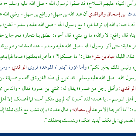
أس الثنية؛
عليهم السلاح؛ قد صفوا لرسول الله - صلى الله عليه وسلم -؛ فل
دث
ابن إسحاق
والواقدي
أن
عبد الله بن سهل؛
ورافع بن سهل
- رضي الله عن
لصاحبه: والله إن تركنا غزوة مع رسول الله - صلى الله عليه وسلم - لغبن؛ و
بنا؛ قال
رافع:
لا والله؛ ما بي مشي؛ قال أخوه: انطلق بنا نتجار؛ فخرجا ي
 عقبة؛ حتى أتوا رسول الله - صلى الله عليه وسلم - عند العشاء؛ وهم يوقدون
تلك الليلة
عباد بن بشر؛
فقال: "ما حبسكما؟"؛ فأخبراه بعلتهما؛ فدعا لهما 
ل؛ وليس ذلك بخير لكم"؛
وأما غزوة
"بدر"؛
الموعد؛ فروى
الواقدي
- ومن
سول الله - صلى الله عليه وسلم - قد خرج في هذه الغزوة في ألف وخمسمائة م
الواقدي:
وأقبل رجل من ضمرة؛ يقال له:
مخشي بن عمرو؛
فقال - والناس م
 أهل الموسم -: يا
محمد؛
لقد أخبرنا أنه لم يبق منكم أحد؛ فما أعلمكم إلا أه
ه: "ما أخرجنا إلا موعد
أبي سفيان؛
وقتال عدونا؛ وإن شئت مع ذلك نبذنا إلي
الضمري:
بل نكف أيدينا عنكم؛ ونتمسك بحلفك".