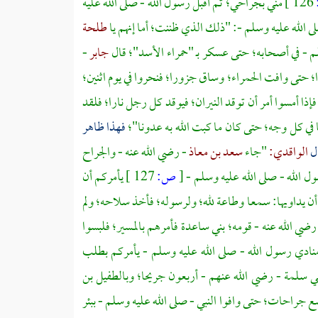
126 ]
مني بجراحي؛ ثم أقبل رسول الله - صلى الله عليه
ى الله عليه وسلم -: "ذلك الذي ظننت؛ أما إنهم يا
طلحة
م - في أصحابه؛ حتى عسكر بـ
"حمراء الأسد"؛
قال
جابر
-
را؛ حتى وافت الحمراء؛ وساق جزورا؛ فنحروا في يوم اثنين؛
إذا أمسوا أمر أن توقد النيران؛ فيوقد كل رجل نارا؛ فلقد
ا في كل وجه؛ حتى كان ما كبت الله به عدونا"؛
فهذا ظاهر
ال
الواقدي:
"جاء
سعد بن معاذ
- رضي الله عنه - والجراح
ل الله - صلى الله عليه وسلم -
[
ص:
127 ]
يأمركم أن
ن يداويها: سمعا وطاعة لله؛ ولرسوله؛ فأخذ سلاحه؛ ولم
رضي الله عنه - قومه؛
بني ساعدة
فأمرهم بالمسير؛ فلبسوا
نادي رسول الله - صلى الله عليه وسلم - يأمركم بطلب
ي سلمة
- رضي الله عنهم - أربعون جريحا؛
وبالطفيل بن
سع جراحات؛ حتى وافوا النبي - صلى الله عليه وسلم -
ببئر