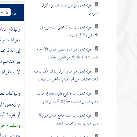
قوله تعالى من قبل هدى للناس وأنزل
الفرقان
جزء
5
قوله تعالى إن الله لا يخفى عليه شيء في
ولما
ذم المنا
الأرض ولا في السماء
منوالهم؛ وخت
قوله تعالى هو الذي يصوركم في الأرحام
إلى أنه لم 
كيف يشاء لا إله إلا هو العزيز الحكيم
بما عندهم م
لا استغراق 
قوله تعالى هو الذي أنزل عليك الكتاب منه
آيات محكمات هن أم الكتاب وأخر متشابهات
ولما كان تع
قوله تعالى ربنا لا تزغ قلوبنا بعد إذ هديتنا
وهب لنا من لدنك رحمة إنك أنت الوهاب
والبعض؛ لي
أو غزوة
"بد
قوله تعالى ربنا إنك جامع الناس ليوم لا
ريب فيه إن الله لا يخلف الميعاد
وسلم - خرج
عددهم؛ وأن 