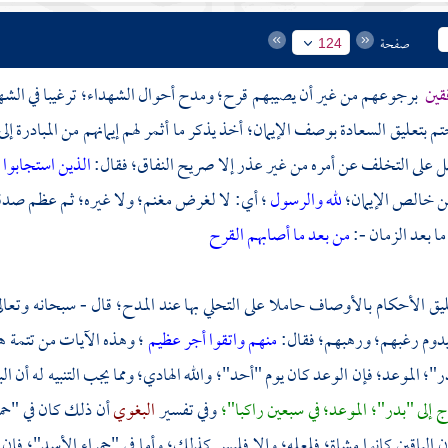
صفحة
124
فقين
برجوعهم من غير أن يصيبهم قرح؛ ومدح أحوال الشهداء؛ ترغيبا في الشهاد
م بتعليق السعادة بوصف الإيمان؛ أخذ يذكر ما أثمر لهم إيمانهم من المبادرة إلى 
يحمل على التخلف عن أمره من غير عذر إلا صريح النفاق؛ فقال:
الذين استجابوا
ن خالص الإيمان؛
لله والرسول
؛ أي: لا لغرض مغنم؛ ولا غيره؛ ثم عظم صدقهم 
ما بعد الزمان -:
من بعد ما أصابهم القرح
ليق الأحكام بالأوصاف حاملا على التحلي بها عند المدح؛ قال - سبحانه وتعال
دوم رغبهم؛ ورهبهم؛ فقال:
منهم واتقوا أجر عظيم
؛ وهذه الآيات من تتمة هذ
ر"؛
الموعد؛ فإن الوعد كان يوم
"أحد"؛
والله الهادي؛ ومما يجب التنبيه له أن
ال
 إلى
"بدر"؛
الموعد؛ في سبعين راكبا"؛
وفي تفسير
البغوي
أن ذلك كان في
"حم
الباقين كانوا مشاة؛ فلعله؛ وإلا فليس كذلك؛ وأما في
"حمراء الأسد"؛
فإن 