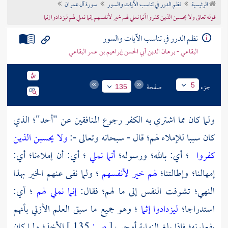
الرئيسية
نظم الدرر في تناسب الآيات والسور
سورة آل عمران
تراجم الأعلام
قوله تعالى ولا يحسبن الذين كفروا أنما نملي لهم خير لأنفسهم إنما نملي لهم ليزدادوا إثما
نظم الدرر في تناسب الآيات والسور
البقاعي - برهان الدين أبي الحسن إبراهيم بن عمر البقاعي
جزء
صفحة
5
135
ولما كان مما اشتري به الكفر رجوع المنافقين عن
"أحد"؛
الذي
كان سببا للإملاء لهم؛ قال - سبحانه وتعالى -:
ولا يحسبن الذين
كفروا
؛ أي: بالله؛ ورسوله؛
أنما نملي
؛ أي: أن إملاءنا؛ أي:
إمهالنا؛ وإطالتنا؛
لهم خير لأنفسهم
؛ ولما نفى عنهم الخير بهذا
النهي؛ تشوفت النفس إلى ما لهم؛ فقال:
إنما نملي لهم
؛ أي:
استدراجا؛
ليزدادوا إثما
؛ وهو جميع ما سبق العلم الأزلي بأنهم
يفعلونه؛ فإذا بلغ النهاية أوجب
[
ص:
135 ]
الأخذ؛ ولما كان