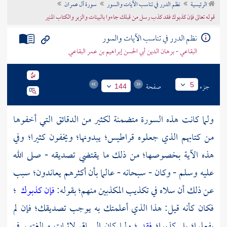
الرئيسية
نظم الدرر في تناسب الآيات والسور
سورة آل عمران
تراجم الأعلام
قوله تعالى فإن كذبوك فقد كذب رسل من قبلك جاءوا بالبينات والزبر والكتاب المنير
نظم الدرر في تناسب الآيات والسور
البقاعي - برهان الدين أبي الحسن إبراهيم بن عمر البقاعي
جزء
صفحة
5
144
ولما كانت هذه السورة متضمنة لكثير من الدقائق التي أخفوها
من كتابهم الذي جعلوه قراطيس؛ يبدونها؛ ويخفون كثيرا؛ وفي
هذه الآية بخصوصها؛ من ذلك ما يقتضي تصديقه - صلى الله
عليه وسلم - وكان - سبحانه - عالما بأن أكثرهم يعاندون؛ سبب
عن ذلك أن سلاه في تكذيب المكذبين منهم؛ بقوله:
فإن كذبوك
؛
فكان كأنه قيل: هذا الذي أعلمتك به يوجب تصديقك؛ فإن لم
يفعلوا؛ بل كذبوا؛
فقد
؛ ولما كان السياق لإثبات مبالغتهم في