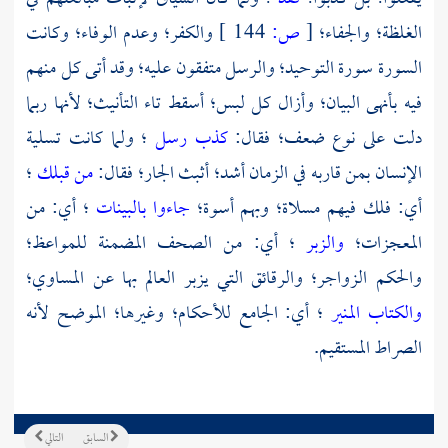
الغلظة؛ والجفاء؛
[
ص:
144 ]
والكفر؛ وعدم الوفاء؛ وكانت
السورة سورة التوحيد؛ والرسل متفقون عليه؛ وقد أتى كل منهم
فيه بأنهى البيان؛ وأزال كل لبس؛ أسقط تاء التأنيث؛ لأنها ربما
دلت على نوع ضعف؛ فقال:
كذب رسل
؛ ولما كانت تسلية
الإنسان بمن قاربه في الزمان أشد؛ أثبث الجار؛ فقال:
من قبلك
؛
أي: فلك فيهم مسلاة؛ وبهم أسوة؛
جاءوا بالبينات
؛ أي: من
المعجزات؛
والزبر
؛ أي: من الصحف المضمنة للمواعظ؛
والحكم الزواجر؛ والرقائق التي يزبر العالم بها عن المساوي؛
والكتاب المنير
؛ أي: الجامع للأحكام؛ وغيرها؛ الموضح لأنه
الصراط المستقيم.
السابق
التالي