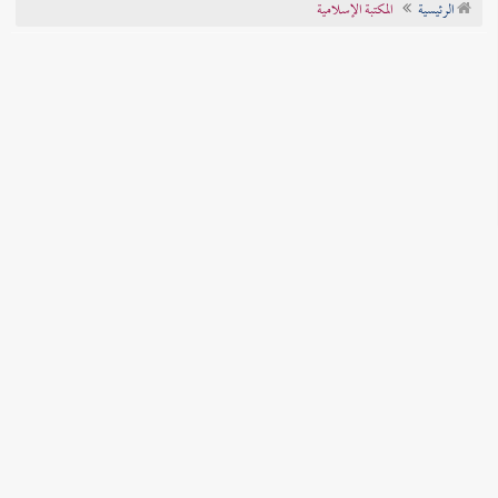
الرئيسية
المكتبة الإسلامية
تراجم الأعلام