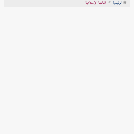
الرئيسية
المكتبة الإسلامية
تراجم الأعلام