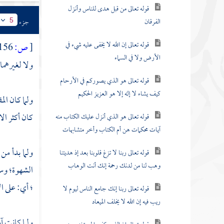
قوله تعالى من قبل هدى للناس وأنزل
الفرقان
جزء
5
قوله تعالى إن الله لا يخفى عليه شيء في
[
ص:
156 ]
الأرض ولا في السماء
ولا لغيرهما
قوله تعالى هو الذي يصوركم في الأرحام
كيف يشاء لا إله إلا هو العزيز الحكيم
ولما كان ال
كان أكثر ا
قوله تعالى هو الذي أنزل عليك الكتاب منه
آيات محكمات هن أم الكتاب وأخر متشابهات
ولما بدأ من
قوله تعالى ربنا لا تزغ قلوبنا بعد إذ هديتنا
وهب لنا من لدنك رحمة إنك أنت الوهاب
الشهوة؛ وس
؛ أي: على ا
قوله تعالى ربنا إنك جامع الناس ليوم لا
ريب فيه إن الله لا يخلف الميعاد
ولما كانت آ