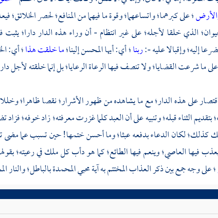
والأرض
؛ على كبرهما؛ واتساعهما؛ وقوة ما فيهما من المنافع؛ لحصر الخلائق؛ في
حيوان؛ الذي خلقا لأجله؛ على غير انتظام - أن وراء هذه الدار دارا؛ يثبت
رعا إليه؛ وإقبالا عليه -:
ربنا
؛ أي: أيها المحسن إلينا؛
ما خلقت هذا
؛ أي: ال
لى ما شرعت القضايا؛ ولا تنصف فيها الرعاة الرعايا؛ بل إنما خلقته لأجل د
اقتصار على هذه الدار؛ مع ما يشاهده من ظهور الأشرار؛ نقصا ظاهرا؛ وخللا بي
 بتقديم الثناء قبله؛ وتنبيه على أن العبد كلما غزرت معرفته؛ زاد خوفه؛ فزاد
ك كذلك؛ لكان الدعاء بدفعه عبثا؛ وما أحسن ختمها! حين تسبب عما مضى تيقنه
يعذب فيها العاصي؛ وينعم فيها الطائع؛ كما هو دأب كل ملك في رعيته؛ بقول
؛ على وجه جمع بين ذكر العذاب المختتم به آية محبي المحمدة بالباطل؛ والنار الم