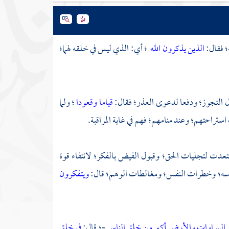
ه؛ فقال:
الذين يذكرون الله
؛ أي: الذي ليس في خلقه لهما؛
مال التجوز؛ ودفعا لدعوى العذر؛ فقال:
قياما وقعودا
؛ ولما
استراحتهم؛ وعند منامهم؛ فهم في غاية المراقبة.
تعدت لتجليات الحق؛ وقبول الفيض بالفكر؛ لانتفاء قوة
سه؛ وخطرات النفس؛ ومغالطات الوهم؛ قال:
ويتفكرون
 السماوات والأرض أكبر من خلق الناس
-؛ قال:
في خلق