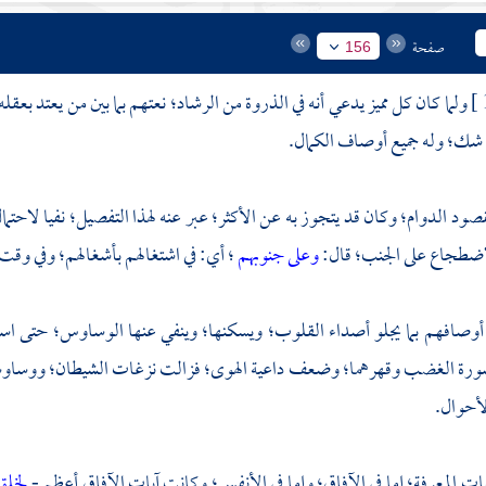
صفحة
156
ولما كان كل مميز يدعي أنه في الذروة من الرشاد؛ نعتهم بما بين من يعتد بعقل
 شك؛ وله جميع أوصاف الكمال.
مقصود الدوام؛ وكان قد يتجوز به عن الأكثر؛ عبر عنه لهذا التفصيل؛ نفيا لاحت
لاضطجاع على الجنب؛ قال:
وعلى جنوبهم
؛ أي: في اشتغالهم بأشغالهم؛ وفي وقت 
 أوصافهم بما يجلو أصداء القلوب؛ ويسكنها؛ وينفي عنها الوساوس؛ حتى اس
ورة الغضب وقهرهما؛ وضعف داعية الهوى؛ فزالت نزغات الشيطان؛ ووساو
لأحوال.
يات المعرفة؛ إما في الآفاق؛ وإما في الأنفس؛ وكانت آيات الآفاق أعظم -
لخلق