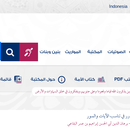
Indonesia
الصوتيات
المكتبة
المواريث
بنين وبنات
 PDF
كتاب الأمة
حول المكتبة
قائمة 
لذين يذكرون الله قياما وقعودا وعلى جنوبهم ويتفكرون في خلق السماوات والأرض
رر في تناسب الآيات والسور
- برهان الدين أبي الحسن إبراهيم بن عمر البقاعي