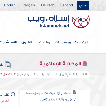
عربي
Español
Deutsch
Français
English
فهرس الكتاب
مقدمة
الرئيسية
موسوعات
مقالات
الفتوى
الاستشارات
سورة الفاتحة
سورة البقرة
المكتبة الإسلامية
كتب
سورة آل عمران
الرئيسية
نظم الدرر في تناسب الآيات والسور
سورة آل عمران
قوله تعالى ا
قوله تعالى الم الله لا إله إلا هو الحي القيوم
قوله تعالى نزل عليك الكتاب بالحق مصدقا
نظم الد
لما بين يديه وأنزل التوراة والإنجيل
البقاعي 