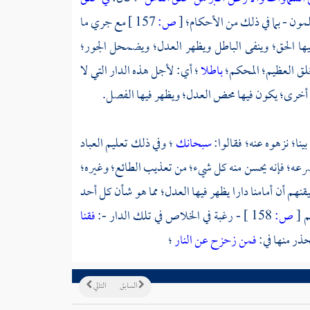
علمون - بما في ذلك من الأحكام؛
[
ص:
157 ]
مع جري ما
 فيها الحق؛ وينفى الباطل ويظهر العدل؛ ويضمحل الجور؛
خلق العظيم؛ المحكم؛
باطلا
؛ أي: لأجل هذه الدار التي لا
ار أخرى؛ يكون فيها محض العدل؛ ويظهر فيها الفصل.
نا؛ نزهوه عنه؛ فقالوا:
سبحانك
؛ وفي ذلك تعليم العباد
 تضرعه؛ فإنه يحسن منه كل شيء؛ من تعذيب الطائع؛ وغيره؛
م أن أمامنا دارا يظهر فيها العدل؛ مما هو شأن كل أحد
هم
[
ص:
158 ]
- رغبة في الخلاص في تلك الدار -:
فقنا
حذر منها في:
فمن زحزح عن النار
؛
السابق
التالي