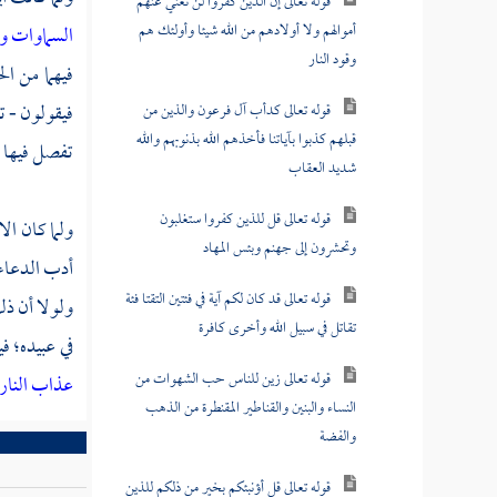
قوله تعالى إن الذين كفروا لن تغني عنهم
أموالهم ولا أولادهم من الله شيئا وأولئك هم
السماوات 
وقود النار
فيهما من ال
فيقولون - تض
قوله تعالى كدأب آل فرعون والذين من
قبلهم كذبوا بآياتنا فأخذهم الله بذنوبهم والله
تفصل فيها ع
شديد العقاب
قوله تعالى قل للذين كفروا ستغلبون
ولما كان ال
وتحشرون إلى جهنم وبئس المهاد
أدب الدعاء؛
قوله تعالى قد كان لكم آية في فئتين التقتا فئة
ولولا أن ذل
تقاتل في سبيل الله وأخرى كافرة
في عبيده؛ ف
قوله تعالى زين للناس حب الشهوات من
عذاب النار
النساء والبنين والقناطير المقنطرة من الذهب
والفضة
قوله تعالى قل أؤنبئكم بخير من ذلكم للذين