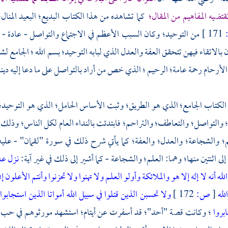
تضيه المفاهيم من المقال؛
كما تشاهده من هذا الكتاب البديع؛ البعيد المنال
171 ]
من التوحيد؛ وكان السبب الأعظم في الاجتماع والتواصل - عادة - ا
بالاتقاء فيهن تتحقق العفة والعدل الذي لبابه التوحيد؛ بسم الله ؛ الجامع لش
أرحام رحمة عامة؛ الرحيم ؛ الذي خص من أراد بالتواصل على ما دعا إليه دينه
ر الكتاب الجامع؛ الذي هو الطريق؛ وثبت الأساس الحامل؛ الذي هو التوحيد؛
ع؛ والتواصل؛ والتعاطف؛ والتراحم؛ فابتدئت بالنداء العام لكل الناس؛ وذلك أ
م؛ والشجاعة؛ والعدل؛ والعفة؛ كما يأتي شرح ذلك في سورة "لقمان" - علي
ى اثنتين منها؛ وهما: العلم؛ والشجاعة - كما أشير إلى ذلك في غير آية:
نـزل ع
له أنه لا إله إلا هو والملائكة وأولو العلم
ولا تهنوا ولا تحزنوا وأنتم الأعلون 
لله
[
ص:
172 ]
ولا تحسبن الذين قتلوا في سبيل الله أمواتا
الذين استجابوا
بروا
؛ وكانت قصة
"أحد"؛
قد أسفرت عن أيتام؛ استشهد مورثوهم في حب الل