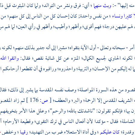
ه إليها" -:
وبث منهما
؛ أي: فرق ونشر من التوالد؛ ولما كان المبثوث قبل
 كثيرا ونساء
؛ من نفس واحدة; كان إحسان كل من الناس إلى كل منهم؛ من 
ن لهم عليهن درجة؛ فهم أقوى؛ وأظهر؛ وأطيب؛ وأظهر في رأي العين؛ لما لهم من 
أمر - سبحانه وتعالى - أول الآية بتقواه؛ مشيرا إلى أنه جدير بذلك منهم؛ لكون
 لكونه الحاوي لجميع الكمال؛ المنزه عن كل شائبة نقص؛ فقال:
واتقوا الله
له إليكم من الإحسان؛ والتربية؛ واحذروه؛ وراقبوه في أن تقطعوا أرحامكم الت
مقصود من هذه السورة المواصلة؛ وصف نفسه المقدسة بما يشير إلى ذلك؛ فقا
 الشريف المقدس إلا الرحمة؛ والبر؛ والعطف؛
[
ص:
176 ]
ثم زاد المقصو
ن بها؛ فإنكم تقولون: "ناشدتك بالله؛ والرحم"؛ وعلل هذا الأمر بتخويفه
لشاملة؛ فقال - مؤكدا لأن أفعال الناس في ترك التقوى؛ وقطيعة الأرحام؛ أف
 وقدرة؛
كان عليكم
؛ وفي أداة الاستعلاء ضرب من التهديد؛
رقيبا
؛ وخفض
ح