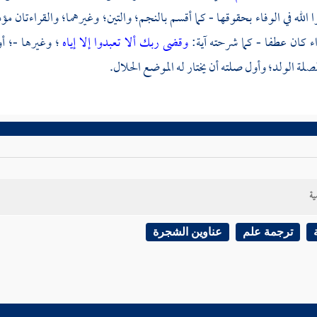
ا الله في الوفاء بحقوقها - كما أقسم بالنجم؛ والتين؛ وغيرهما؛ والقراءتان 
ء كان عطفا - كما شرحته آية:
وقضى ربك ألا تعبدوا إلا إياه
؛ وغيرها -؛ أ
لة الولد؛ وأول صلته أن يختار له الموضع الحلال.
ية
ترجمة علم
عناوين الشجرة