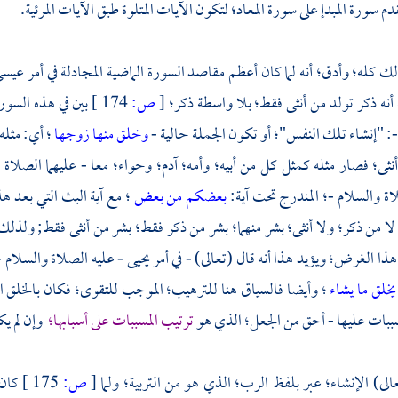
 سورة المبدإ على سورة المعاد؛ لتكون الآيات المتلوة طبق الآيات المرئية.
ك كله؛ وأدق؛ أنه لما كان أعظم مقاصد السورة الماضية المجادلة في أمر
عيسى
أنه ذكر تولد من أنثى فقط؛ بلا واسطة ذكر؛
[
ص:
174 ]
بين في هذه السورة
 "إنشاء تلك النفس"؛ أو تكون الجملة حالية -
وخلق منها زوجها
؛ أي: مثله
نثى؛ فصار مثله كمثل كل من أبيه؛ وأمه؛
آدم؛
وحواء؛
معا - عليهما الصلاة
ة والسلام -؛ المندرج تحت آية:
بعضكم من بعض
؛ مع آية البث التي بعد هذ
ا من ذكر؛ ولا أنثى؛ بشر منهما؛ بشر من ذكر فقط؛ بشر من أنثى فقط; ولذلك 
ذا الغرض؛ ويؤيد هذا أنه قال (تعالى) - في أمر
يحيى
- عليه الصلاة والسلام 
يخلق ما يشاء
؛ وأيضا فالسياق هنا للترهيب؛ الموجب للتقوى؛ فكان بالخلق ال
ببات عليها - أحق من الجعل؛ الذي هو
ترتيب المسببات على أسبابها؛
وإن لم يك
عالى) الإنشاء؛ عبر بلفظ الرب؛ الذي هو من التربية؛ ولما
[
ص:
175 ]
كان 