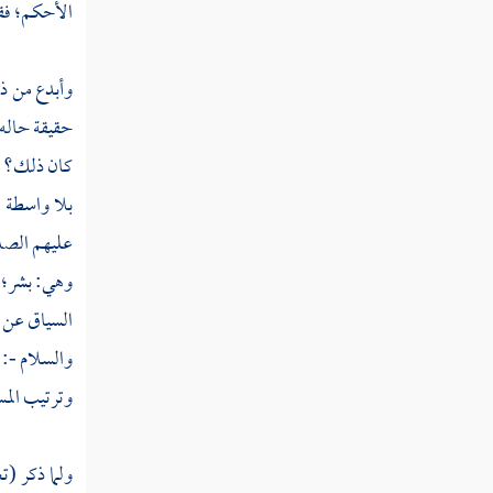
الأحكم؛ فقدم
قوله تعالى يا أيها الذين آمنوا لا يحل لكم أن
ترثوا النساء كرها
وأبدع من ذل
قوله تعالى وإن أردتم استبدال زوج مكان
حقيقة حاله 
زوج وآتيتم إحداهن قنطارا فلا تأخذوا منه شيئا
كان ذلك؟ -:
قوله تعالى وكيف تأخذونه وقد أفضى
بلا واسطة أ
بعضكم إلى بعض وأخذن منكم ميثاقا غليظا
عليهم الصلا
قوله تعالى ولا تنكحوا ما نكح آباؤكم من
وهي: بشر؛ ل
النساء إلا ما قد سلف إنه كان فاحشة ومقتا وساء
السياق عن ه
سبيلا
والسلام -:
قوله تعالى حرمت عليكم أمهاتكم وبناتكم
وترتيب المس
وأخواتكم وعماتكم وخالاتكم وبنات الأخ وبنات
الأخت
ولما ذكر (ت
قوله تعالى والمحصنات من النساء إلا ما