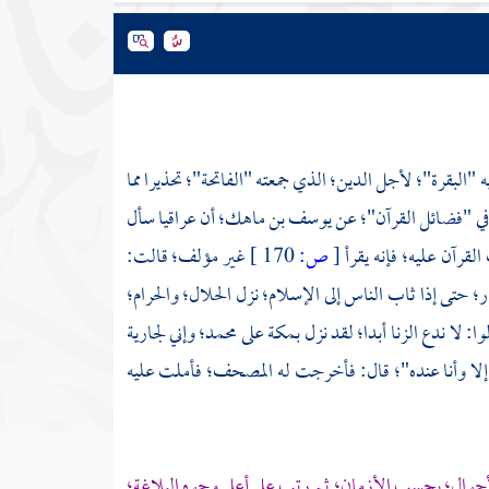
بقرة"؛ لأجل الدين؛ الذي جمعته "الفاتحة"؛ تحذيرا مما
في "فضائل القرآن"؛ عن
يوسف بن ماهك؛
أن عراقيا سأل
لقرآن عليه؛ فإنه يقرأ
[
ص:
170 ]
غير مؤلف؛ قالت:
ار؛ حتى إذا ثاب الناس إلى الإسلام؛ نزل الحلال؛ والحرام؛
ا: لا ندع الزنا أبدا؛ لقد نزل
بمكة
على
محمد؛
وإني لجارية
 إلا وأنا عنده"؛ قال: فأخرجت له المصحف؛ فأملت عليه
ه الأحوال؛ بحسب الأزمان؛ ثم رتب على أعلى وجوه البلاغة؛