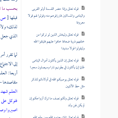
بحسب ما تق
قوله تعالى وإذا حضر القسمة أولو القربى
واليتامى والمساكين فارزقوهم منه وقولوا لهم قولا
قبلها
[
ص:
معروفا
لذلك؛ ولأن 
قوله تعالى وليخش الذين لو تركوا من
الذي جعل ال
خلفهم ذرية ضعافا خافوا عليهم فليتقوا الله
وليقولوا قولا سديدا
لما تقرر أم
قوله تعالى إن الذين يأكلون أموال اليتامى
إلى الاجتما
ظلما إنما يأكلون في بطونهم نارا وسيصلون سعيرا
أربعا: العل
قوله تعالى يوصيكم الله في أولادكم للذكر
مقاصدها - إل
مثل حظ الأنثيين
العلم
شهد ال
قوله تعالى ولكم نصف ما ترك أزواجكم إن
فتوكل على ا
لم يكن لهن ولد
اصبروا وصا
قوله تعالى تلك حدود الله ومن يطع الله