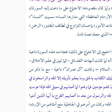
؛ ولما كان مقصودها الاجتماع على ما دعت إليه السورتان
لأرحام العاطفة؛ التي مدارها النساء؛ سميت "النساء"؛
تات الأمور؛ بإحسان التزاوج في لطائف المقدور؛ الرحمن ؛
؛ الذي جعله نعمة تامة.
 احتيج إلى الاجتماع على ذلك؛ فجاءت هذه السورة داعية
نه لما كانت أمهات الفضائل - كما تبين في علم الأخلاق -
ه السلام -؛ وكانت "آل عمران"؛ داعية - مع ما ذكر من
ليك الكتاب بالحق
وما يعلم تأويله إلا الله والراسخون في
إن كنتم مؤمنين
فما وهنوا لما أصابهم في سبيل الله
فإذا عزمت
 لله والرسول من بعد ما أصابهم القرح
يا أيها الذين آمنوا
ه؛ وكان من أمرهم في الجاهلية منع أمثالهم من الإرث؛