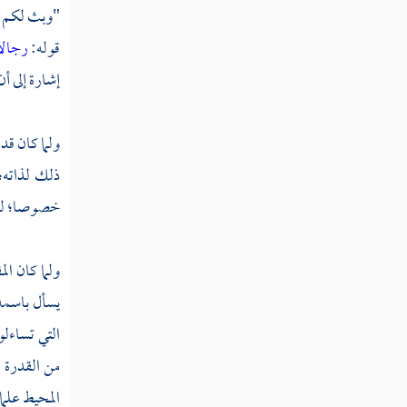
"وبث لكم من
ملكت أيمانكم كتاب الله عليكم
قوله:
رجالا
قوله تعالى ومن لم يستطع منكم طولا أن ينكح
إشارة إلى أ
المحصنات المؤمنات فمن ما ملكت أيمانكم من
فتياتكم المؤمنات
ولما كان قد 
قوله تعالى يريد الله ليبين لكم ويهديكم سنن
ذلك لذاته؛
الذين من قبلكم ويتوب عليكم
خصوصا؛ لما 
قوله تعالى والله يريد أن يتوب عليكم ويريد
الذين يتبعون الشهوات أن تميلوا ميلا عظيما
ولما كان ال
قوله تعالى يريد الله أن يخفف عنكم وخلق
يسأل باسمه
الإنسان ضعيفا
التي تساءلو
قوله تعالى يا أيها الذين آمنوا لا تأكلوا
من القدرة ا
أموالكم بينكم بالباطل إلا أن تكون تجارة عن
المحيط علما
تراض منكم