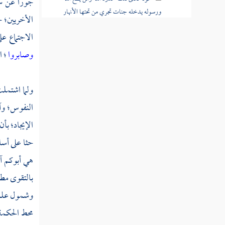
جورا عن سوا
ورسوله يدخله جنات تجري من تحتها الأنهار
الأخريين؛ ح
خالدين فيها
الاجتماع عل
قوله تعالى ومن يعص الله ورسوله ويتعد
وصابروا
؛ ا
حدوده يدخله نارا خالدا فيها وله عذاب مهين
قوله تعالى واللاتي يأتين الفاحشة من نسائكم
ولما اشتملت
فاستشهدوا عليهن أربعة منكم
النفوس؛ وآذ
قوله تعالى واللذان يأتيانها منكم فآذوهما فإن
الإيجاد؛ بأ
تابا وأصلحا فأعرضوا عنهما
حثا على أس
قوله تعالى إنما التوبة على الله للذين يعملون
هي أبوكم
آ
السوء بجهالة ثم يتوبون من قريب
بالتقوى مطل
قوله تعالى وليست التوبة للذين يعملون
وشمول علمه؛
السيئات حتى إذا حضر أحدهم الموت قال إني
محط الحكمة؛
تبت الآن