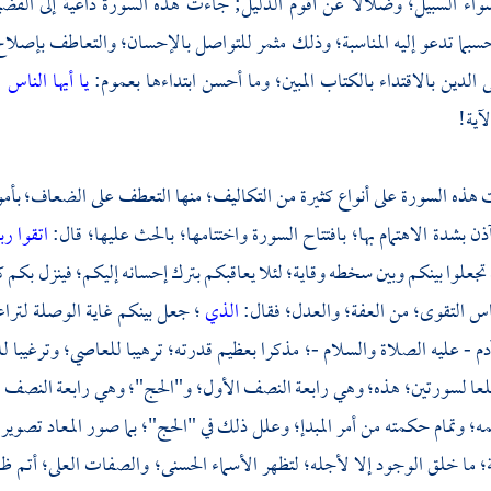
ء السبيل؛ وضلالا عن أقوم الدليل; جاءت هذه السورة داعية إلى الفضيلتي
سبما تدعو إليه المناسبة؛ وذلك مثمر للتواصل بالإحسان؛ والتعاطف بإصلا
ى الدين بالاقتداء بالكتاب المبين؛ وما أحسن ابتداءها بعموم:
يا أيها الناس
؛
لآية!
 هذه السورة على أنواع كثيرة من التكاليف؛ منها التعطف على الضعاف؛ بأمور
ن بشدة الاهتمام بها؛ بافتتاح السورة واختتامها؛ بالحث عليها؛ قال:
اتقوا ر
ن تجعلوا بينكم وبين سخطه وقاية؛ لئلا يعاقبكم بترك إحسانه إليكم؛ فينزل بكم 
اس التقوى؛ من العفة؛ والعدل؛ فقال:
الذي
؛ جعل بينكم غاية الوصلة لترا
دم
- عليه الصلاة والسلام -؛ مذكرا بعظيم قدرته؛ ترهيبا للعاصي؛ وترغيبا ل
عا لسورتين؛ هذه؛ وهي رابعة النصف الأول؛ و"الحج"؛ وهي رابعة النصف الثان
 وتمام حكمته من أمر المبدإ؛ وعلل ذلك في "الحج"؛ بما صور المعاد تصويرا لا م
 ما خلق الوجود إلا لأجله؛ لتظهر الأسماء الحسنى؛ والصفات العلى؛ أتم 