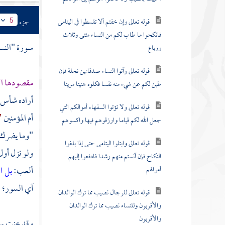
قوله تعالى وإن خفتم ألا تقسطوا في اليتامى
جزء
5
فانكحوا ما طاب لكم من النساء مثنى وثلاث
سورة "النس
ورباع
قوله تعالى وآتوا النساء صدقاتهن نحلة فإن
مقصودها الا
طبن لكم عن شيء منه نفسا فكلوه هنيئا مريئا
أراده
شأس ب
قوله تعالى ولا تؤتوا السفهاء أموالكم التي
أم المؤمنين
"
جعل الله لكم قياما وارزقوهم فيها واكسوهم
"وما يضرك 
قوله تعالى وابتلوا اليتامى حتى إذا بلغوا
ولو نزل أول 
النكاح فإن آنستم منهم رشدا فادفعوا إليهم
ألعب:
بل ا
أموالهم
آي السور؛ ا
قوله تعالى للرجال نصيب مما ترك الوالدان
والأقربون وللنساء نصيب مما ترك الوالدان
والأقربون
وقد عنت بهذ