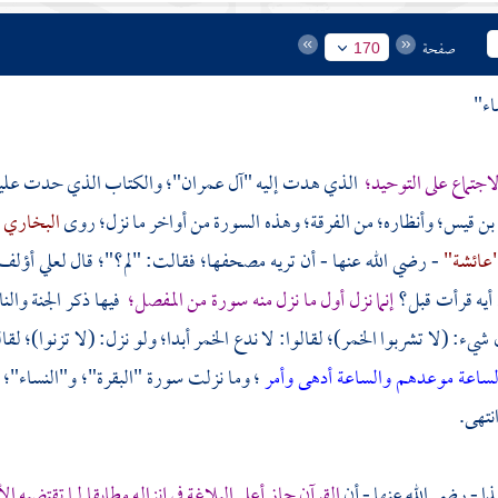
صفحة
170
اء"
جتماع على التوحيد؛
الذي هدت إليه "آل عمران"؛ والكتاب الذي حدت عليه "ال
ن قيس؛
وأنظاره؛ من الفرقة؛ وهذه السورة من أواخر ما نزل؛ روى
البخاري
عائشة"
- رضي الله عنها - أن تريه مصحفها؛ فقالت: "لم؟"؛ قال لعلي أؤلف ا
أيه قرأت قبل؟
إنما نزل أول ما نزل منه سورة من المفصل؛
فيها ذكر الجنة والن
شيء: (لا تشربوا الخمر)؛ لقالوا: لا ندع الخمر أبدا؛ ولو نزل: (لا تزنوا)؛ لقالو
لساعة موعدهم والساعة أدهى وأمر
؛ وما نزلت سورة "البقرة"؛ و"النساء"؛
نتهى.
ا - رضي الله عنها - أن
القرآن حاز أعلى البلاغة في إنزاله مطابقا لما تقتضي