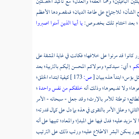
ن الباقيتين؛ وهما العفة؛ والعدل؛ مع تأكيد الخصلتين
ح الشأن؛ للاجتماع على طاعة الديان؛ فمقصودها الأعظم
 بعد اختتام تلك بخصوص:
يا أيها الذين آمنوا اصبروا
 كانوا قد مرنوا على خلافها؛ فكانت في غاية المشقة على
بكم
؛ أي: سيدكم؛ ومولاكم المحسن إليكم بالتربية؛ بعد
كل بؤس؛ ابتدأ هذه ببيان
[
ص:
173 ]
كيفية ابتداء الخلق؛
عوها؛ ولا تضيعوها؛ وذلك أنه
خلقكم من نفس واحدة
؛
لطائع؛ توطئة للأمر بالإرث؛ وقد جعل - سبحانه - الأمر
ي؛ وعلل الأمر بالتقوى في هذه بما دل على كمال قدرته؛
زيد عليه؛ فدل فيها على المبدإ؛ والمعاد؛ تنبيها على أنه
ظهور يمكن البشر الاطلاع عليه؛ ورتب ذلك على الترتيب