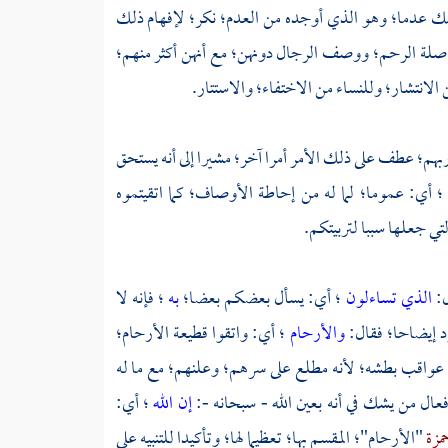
 ذلك عدما؛ وهو الذي أوجده من العدم؛ نكر؛ لإفهام ذلك
صلة الرحم؛ ووصف الرجال دونهن؛ مع أنهن أكثر منهم؛
الانتشار؛ وللنساء من الاختفاء؛ والاستتار.
ه ربهم؛ عطف على ذلك الأمر أمرا آخر؛ مشيرا إلى أنه يستحق
؛ أي: عموما؛ لما له من إحاطة الأوصاف؛ كما اتقيتموه
ي جعلها سببا لتربيتكم.
ل:
الذي تساءلون
؛ أي: يسأل بعضكم بعضا؛
به
؛ فإنه لا
د إيضاحا؛ فقال:
والأرحام
؛ أي: واتقوا قطيعة الأرحام؛
م عواقب بطشه؛ لأنه مطلع على سرهم؛ وعلنهم؛ مع ما له
عال من يشك في أنه بعين الله - سبحانه -:
إن الله
؛ أي:
مزة
"الأرحام"؛ المقسم بها؛ تعظيما لها؛ وتأكيدا للتنبيه على