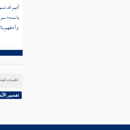
أنهم قد نسو
قوله تعالى ومن يفعل ذلك عدوانا وظلما
باسمه؛ سوا
فسوف نصليه نارا وكان ذلك على الله يسيرا
وأحقهم بالص
قوله تعالى إن تجتنبوا كبائر ما تنهون عنه نكفر
عنكم سيئاتكم وندخلكم مدخلا كريما
قوله تعالى ولا تتمنوا ما فضل الله به بعضكم
على بعض للرجال نصيب مما اكتسبوا وللنساء
نصيب مما اكتسبن
قوله تعالى ولكل جعلنا موالي مما ترك الوالدان
الخدمات العلم
والأقربون والذين عقدت أيمانكم
تفسير الآية
قوله تعالى الرجال قوامون على النساء بما
فضل الله بعضهم على بعض وبما أنفقوا من
أموالهم
قوله تعالى وإن خفتم شقاق بينهما فابعثوا