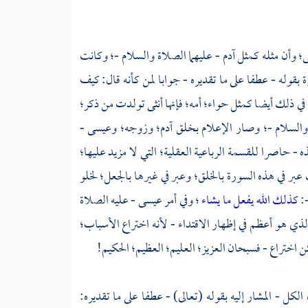
؛
وأن مثله كمثل
آدم
- عليهما الصلاة والسلام -؛ وكانت
 بقوله - عطفا على ما تقديره - جوابا لمن كأنه قال: كيف
 في ذلك أيضا كمثل حواء؛ أمه؛ فإنها أنثى تولدت من ذكر؛
 والسلام -؛ وصار الإعلام بخلق
آدم؛
وزوجه؛
وعيسى
-
ه - حاصرا للقسمة الرباعية العقلية؛ التي لا مزيد عليها؛
عبر في هذه السورة بالخلق؛ وعبر في غيرها بالجعل؛ لخلو
-:
كذلك الله يفعل ما يشاء
؛ وفي أمر
عيسى
- عليه الصلاة
ذي هو أعظم في إظهار الاقتداء - لأنه اختراع الأسباب؛
ن اختراع - فسبحان العزيز؛ العليم؛ العظيم؛ الحكيم!
الكل - المشار إليه بقوله (تعالى) - عطفا على ما تقديره: