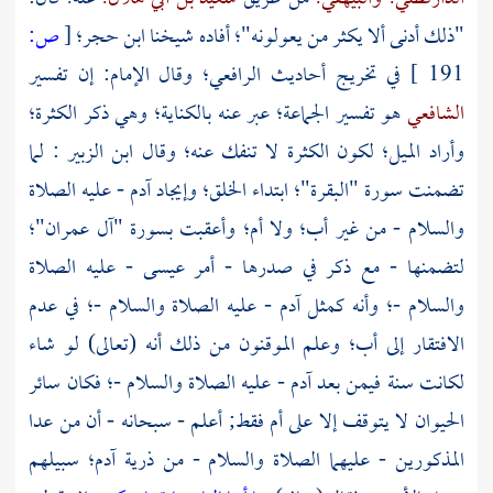
"ذلك أدنى ألا يكثر من يعولونه"؛ أفاده شيخنا
ابن حجر؛
[
ص:
191 ]
في تخريج أحاديث
الرافعي؛
وقال
الإمام:
إن تفسير
الشافعي
هو تفسير الجماعة؛ عبر عنه بالكناية؛ وهي ذكر الكثرة؛
وأراد الميل؛ لكون الكثرة لا تنفك عنه؛ وقال
ابن الزبير
: لما
تضمنت سورة "البقرة"؛ ابتداء الخلق؛ وإيجاد
آدم
- عليه الصلاة
والسلام - من غير أب؛ ولا أم؛ وأعقبت بسورة "آل عمران"؛
لتضمنها - مع ذكر في صدرها - أمر
عيسى
- عليه الصلاة
والسلام -؛ وأنه كمثل
آدم
- عليه الصلاة والسلام -؛ في عدم
الافتقار إلى أب؛ وعلم الموقنون من ذلك أنه (تعالى) لو شاء
لكانت سنة فيمن بعد
آدم
- عليه الصلاة والسلام -؛ فكان سائر
الحيوان لا يتوقف إلا على أم فقط; أعلم - سبحانه - أن من عدا
المذكورين - عليهما الصلاة والسلام - من ذرية
آدم؛
سبيلهم