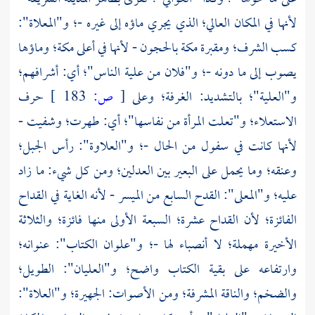
لأنها في المكان العالي؛ الذي يجري ماؤه إلى غيره -؛ و"المعلاة":
كسب الشرف؛ ومقبرة
مكة
بالحجون
- لأنها في أعلى
مكة؛
وماؤها
يصوب إلى ما دونه -؛ و"فلان من علية الناس"؛ أي: أشرافهم؛
و"العلية"؛ بالتشديد: الغرفة؛ وعلى
[
ص:
183 ]
حرف
الاستعلاء؛ و"تعلت المرأة من نفاسها"؛ أي: طهرت؛ وشفيت -
لأنها كانت في سفول من الحال -؛ و"العلاوة": رأس الجبل؛
وعنقه؛ وما يحمل على البعير بين العدلين؛ ومن كل شيء: ما زاد
عليه؛ و"المعلى": القدح السابع من الميسر - لأنه الغاية في القداح
الفائزة؛ لأن القداح عشرة؛ السبعة الأولى منها فائزة؛ والثلاثة
الأخيرة مهملة؛ لا أنصباء لها -؛ و"علوان الكتاب": عنوانه؛
وارتفاعه على بقية الكتاب واضح؛ و"العليان": الطويل؛
والضخم؛ والناقة المشرفة؛ ومن الأصوات: الجهيرة؛ و"العلاة":