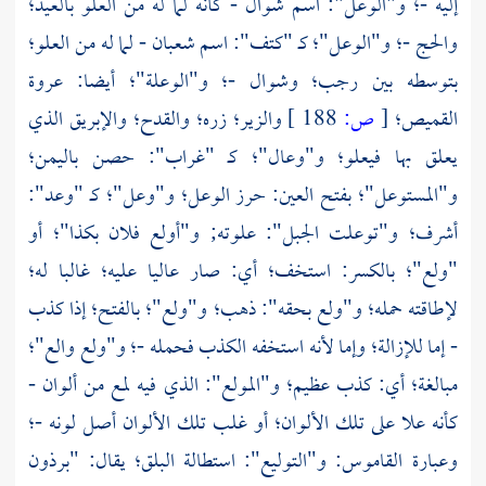
إليه -؛ و"الوعل": اسم شوال - كأنه لما له من العلو بالعيد؛
والحج -؛ و"الوعل"؛ كـ "كتف": اسم شعبان - لما له من العلو؛
بتوسطه بين رجب؛ وشوال -؛ و"الوعلة"؛ أيضا: عروة
القميص؛
[
ص:
188 ]
والزير؛ زره؛ والقدح؛ والإبريق الذي
يعلق بها فيعلو؛
و"وعال"؛
كـ "غراب": حصن
باليمن؛
و"المستوعل"؛ بفتح العين: حرز الوعل؛ و"وعل"؛ كـ "وعد":
أشرف؛ و"توعلت الجبل": علوته; و"أولع فلان بكذا"؛ أو
"ولع"؛ بالكسر: استخف؛ أي: صار عاليا عليه؛ غالبا له؛
لإطاقته حمله؛ و"ولع بحقه": ذهب؛ و"ولع"؛ بالفتح؛ إذا كذب
- إما للإزالة؛ وإما لأنه استخفه الكذب فحمله -؛ و"ولع والع"؛
مبالغة؛ أي: كذب عظيم؛ و"المولع": الذي فيه لمع من ألوان -
كأنه علا على تلك الألوان؛ أو غلب تلك الألوان أصل لونه -؛
وعبارة القاموس: و"التوليع": استطالة البلق؛ يقال: "برذون