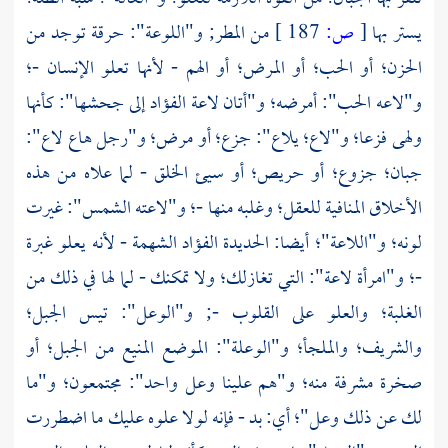
يستر بها
[
ص:
187 ]
من المطر; و"اللوعة": حرقة توجد من
الحزن؛ أو الحب؛ أو المرض؛ أو الهم - لأنها تعلو الإنسان -؛
و"لاعه الحب": أمرضه؛ و"أتان لاعة الفؤاد إلى جحشها": كأنها
ولهى فزعا؛ و"لاع؛ يلاع": جزع؛ أو مرض؛ و"رجل هاع لاع":
جبان؛ جزوع؛ أو حريص؛ أو سيئ الخلق - لما علاه من هذه
الأخلاق المنافية للعقل؛ وغلبه منها -؛ و"لاعته الشمس": غيرت
لونه؛ و"اللاعة"؛ أيضا: الحديدة الفؤاد الشهمة - لأنه يعلو غبرة
-؛ و"امرأة لاعة": التي تغازلك؛ ولا تمكنك - لما لها في ذلك من
الغلبة؛ والعلو على القلوب -; و"الوعل": تيس الجبل؛
والشريف؛ والملجأ؛ و"الوعلة": الموضع المنيع من الجبل؛ أو
صخرة مشرفة منه؛ و"هم علينا وعل واحد": مجتمعون؛ و"ما
لك عن ذلك وعل"؛ أي: بد - فإنه لولا علوه عليك ما اضطررت