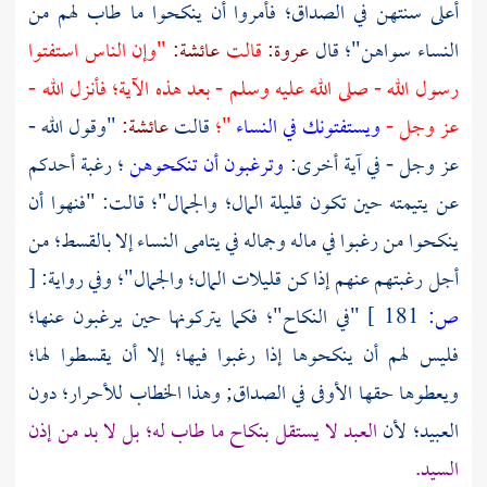
أعلى سنتهن في الصداق؛ فأمروا أن ينكحوا ما طاب لهم من
النساء سواهن"؛ قال
عروة:
قالت
عائشة:
"وإن الناس استفتوا
رسول الله - صلى الله عليه وسلم - بعد هذه الآية؛ فأنزل الله -
عز وجل -
ويستفتونك في النساء
"؛
قالت
عائشة:
"وقول الله -
عز وجل - في آية أخرى:
وترغبون أن تنكحوهن
؛ رغبة أحدكم
عن يتيمته حين تكون قليلة المال؛ والجمال"؛ قالت: "فنهوا أن
ينكحوا من رغبوا في ماله وجماله في يتامى النساء إلا بالقسط؛ من
أجل رغبتهم عنهم إذا كن قليلات المال؛ والجمال"؛ وفي رواية:
[
ص:
181 ]
"في النكاح"؛ فكما يتركونها حين يرغبون عنها؛
فليس لهم أن ينكحوها إذا رغبوا فيها؛ إلا أن يقسطوا لها؛
ويعطوها حقها الأوفى في الصداق; وهذا الخطاب للأحرار؛ دون
العبيد؛ لأن
العبد لا يستقل بنكاح ما طاب له؛ بل لا بد من إذن
السيد.