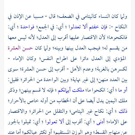
ولما كان النساء كاليتامى في الضعف؛ قال - مسببا عن الإذن في
النكاح -:
فإن خفتم ألا تعدلوا
؛ أي: في الجمع؛
فواحدة
؛ أي:
فانكحوها؛ لأن الاقتصار عليها أقرب إلى العدل؛ لأنه ليس معها
من يقسم له؛ فيجب العدل بينها وبينه؛ ولما كان
حسن العشرة
المؤدي إلى العدل دائرا على اطراح النفس؛ وكان الإماء -
لكسرهن بالغربة؛ وعدم الأهل - أقرب إلى حسن العشرة؛ سوى
بين العدد منهن؛ إلى غير نهاية؛ وبين الواحدة من الحرائر؛ فقيل:
أو ما
؛ أي: انكحوا ما؛
ملكت أيمانكم
؛ فإنه لا قسم بينهن؛ وذكر
ملك اليمين يدل أيضا على أن الخطاب من أوله خاص بالأحرار؛
ذلك
؛ أي: نكاح غير اليتامى؛ والتقلل من الحرائر؛ والاقتصار
على الإماء؛
أدنى
؛ أي: أقرب إلى
ألا تعولوا
؛ أي: تميلوا بالجور
عن منهاج القسط؛ وهو الوزن المستقيم؛ أو تكثر عيالكم؛ أما عند