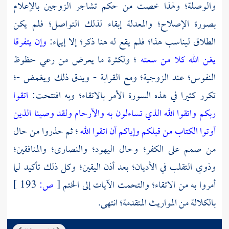
والوصلة؛ ولهذا خصت من حكم تشاجر الزوجين بالإعلام
بصورة الإصلاح؛ والمعدلة إبقاء لذلك التواصل؛ فلم يكن
الطلاق ليناسب هذا؛ فلم يقع له هنا ذكر؛ إلا إيماء:
وإن يتفرقا
يغن الله كلا من سعته
؛ ولكثرة ما يعرض من رعي حظوظ
النفوس؛ عند الزوجية؛ ومع القرابة - ويدق ذلك ويغمض -؛
تكرر كثيرا في هذه السورة الأمر بالاتقاء؛ وبه افتتحت:
اتقوا
ربكم
واتقوا الله الذي تساءلون به والأرحام
ولقد وصينا الذين
أوتوا الكتاب من قبلكم وإياكم أن اتقوا الله
؛ ثم حذروا من حال
من صمم على الكفر؛ وحال اليهود؛ والنصارى؛ والمنافقين؛
وذوي التقلب في الأديان؛ بعد أذن اليقين؛ وكل ذلك تأكيد لما
أمروا به من الاتقاء؛ والتحمت الآيات إلى الختم
[
ص:
193 ]
بالكلالة من المواريث المتقدمة؛ انتهى.