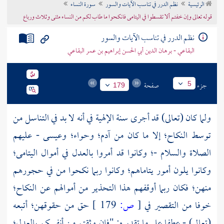
الرئيسية
نظم الدرر في تناسب الآيات والسور
سورة النساء
تراجم الأعلام
قوله تعالى وإن خفتم ألا تقسطوا في اليتامى فانكحوا ما طاب لكم من النساء مثنى وثلاث ورباع
نظم الدرر في تناسب الآيات والسور
البقاعي - برهان الدين أبي الحسن إبراهيم بن عمر البقاعي
جزء
صفحة
5
179
ولما كان (تعالى) قد أجرى سنة الإلهية في أنه لا بد في التناسل من
توسط النكاح؛ إلا ما كان من
آدم؛
وحواء؛
وعيسى
- عليهم
الصلاة والسلام -؛ وكانوا قد أمروا بالعدل في أموال اليتامى؛
وكانوا يلون أمور يتاماهم؛ وكانوا ربما نكحوا من في حجورهم
منهن؛ فكان ربما أوقفهم هذا التحذير من أموالهم عن النكاح؛
خوفا من التقصير في
[
ص:
179 ]
حق من حقوقهن؛ أتبعه
(تعالى) - عطفا على ما تقديره: "فإن وثقتم من أنفسكم بالعدل؛