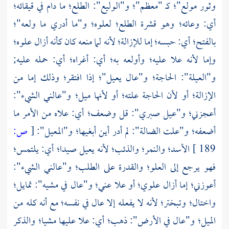
وثور مولع"؛ كـ "معظم"؛ و"الوليع": الطلع؛ ما دام في قيقائه؛
أي: وعائه؛ وهو قشرة الطلع؛ لعلوه؛ و"ما أدري ما ولعه"؛
بالفتح؛ أي: حبسه؛ إما للإزالة؛ لأنه لما منعه كان كأنه أزال علوه؛
وإما لأنه علا عليه؛ وأولعه به؛ أي: أغراه؛ أي: حمله عليه;
و"العيلة": الحاجة؛ و"عال يعيل"؛ إذا افتقر؛ وذلك إما من
الإزالة؛ أو لأن الحاجة علته؛ أو لأنها ميل؛ و"عالني الشيء":
أعجزني؛ و"عيل صبري": قل وضعف؛ أي: علاه من الأمر ما
أضعفه؛ و"علت الضالة": لم أدر أين أبغيها؛ و"المعيل":
[
ص:
189 ]
الأسد؛ والنمر؛ والذئب؛ لأنه يعيل صيدا؛ أي: يلتمس؛
فهو يرجع إلى العلو؛ والقدرة على الطلب؛ و"عالني الشيء":
أعوزني؛ إما أزال علوي؛ أو علا عني؛ و"عال في مشيه": تمايل؛
واختال؛ وتبختر؛ لأنه لا يفعله إلا عال في نفسه؛ مع أنه كله من
الميل؛ و"عال في الأرض": ذهب؛ أي: علا عليها مشيا؛ والذكر