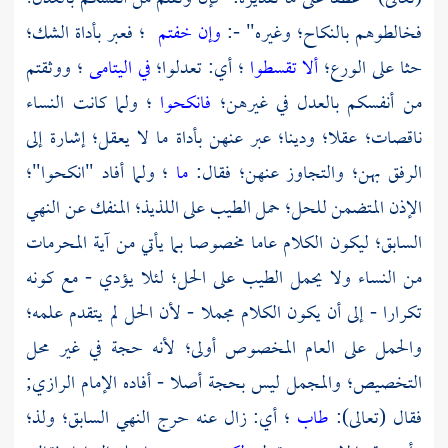
فخالطوهم بالنكاح؛ وغيره" -:
وإن خفتم
؛ فعبر بأداة الشك؛
حثا على الورع؛
ألا تقسطوا
؛ أي: تعدلوا؛
في اليتامى
؛ ووثقتم
من أنفسكم بالعدل في غيرهن؛
فانكحوا
؛ ولما كانت النساء
ناقصات؛ عقلا؛ ودينا؛ عبر عنهن بأداة ما لا يعقل؛ إشارة إلى
الرفق بهن؛ والتجاوز عنهن؛ فقال:
ما
؛ ولما أفاد "انكحوا"؛
الإذن المتضمن للحل؛ حمل الطيب على اللذيذ؛ المنفك عن النهي
السابق؛ ليكون الكلام عاما مخصوصا بما يأتي من آية المحرمات
من النساء ولا يحمل الطيب على الحل؛ لئلا يؤدي - مع كونه
تكرارا - إلى أن يكون الكلام مجملا - لأن الحل لم يتقدم علمه؛
والحمل على العام المخصوص أولى؛ لأنه حجة في غير محل
التخصيص؛ والمجمل ليس بحجة أصلا - أفاده الإمام
الرازي;
فقال (تعالى):
طاب
؛ أي: زال عنه حرج النهي السابق؛ ولذ؛