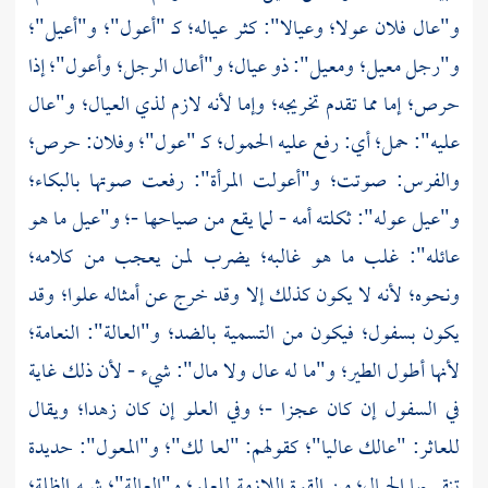
و"عال فلان عولا؛ وعيالا": كثر عياله؛ كـ "أعول"؛ و"أعيل"؛
و"رجل معيل؛ ومعيل": ذو عيال؛ و"أعال الرجل؛ وأعول"؛ إذا
حرص؛ إما مما تقدم تخريجه؛ وإما لأنه لازم لذي العيال؛ و"عال
عليه": حمل؛ أي: رفع عليه الحمول؛ كـ "عول"؛ وفلان: حرص؛
والفرس: صوتت؛ و"أعولت المرأة": رفعت صوتها بالبكاء؛
و"عيل عوله": ثكلته أمه - لما يقع من صياحها -؛ و"عيل ما هو
عائله": غلب ما هو غالبه؛ يضرب لمن يعجب من كلامه؛
ونحوه؛ لأنه لا يكون كذلك إلا وقد خرج عن أمثاله علوا؛ وقد
يكون بسفول؛ فيكون من التسمية بالضد؛ و"العالة": النعامة؛
لأنها أطول الطير؛ و"ما له عال ولا مال": شيء - لأن ذلك غاية
في السفول إن كان عجزا -؛ وفي العلو إن كان زهدا؛ ويقال
للعاثر: "عالك عاليا"؛ كقولهم: "لعا لك"؛ و"المعول": حديدة
تنقر بها الجبال؛ من القوة اللازمة للعلو؛ و"العالة"؛ شبه الظلة؛