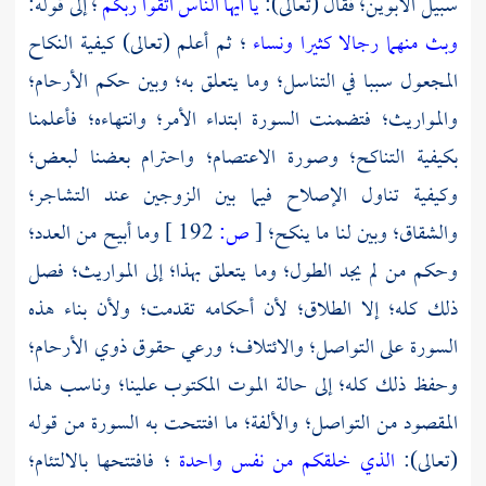
سبيل الأبوين؛ فقال (تعالى):
يا أيها الناس اتقوا ربكم
؛ إلى قوله:
وبث منهما رجالا كثيرا ونساء
؛ ثم أعلم (تعالى) كيفية النكاح
المجعول سببا في التناسل؛ وما يتعلق به؛ وبين حكم الأرحام؛
والمواريث؛ فتضمنت السورة ابتداء الأمر؛ وانتهاءه؛ فأعلمنا
بكيفية التناكح؛ وصورة الاعتصام؛ واحترام بعضنا لبعض؛
وكيفية تناول الإصلاح فيما بين الزوجين عند التشاجر؛
والشقاق؛ وبين لنا ما ينكح؛
[
ص:
192 ]
وما أبيح من العدد؛
وحكم من لم يجد الطول؛ وما يتعلق بهذا؛ إلى المواريث؛ فصل
ذلك كله؛ إلا الطلاق؛ لأن أحكامه تقدمت؛ ولأن بناء هذه
السورة على التواصل؛ والائتلاف؛ ورعي حقوق ذوي الأرحام؛
وحفظ ذلك كله؛ إلى حالة الموت المكتوب علينا؛ وناسب هذا
المقصود من التواصل؛ والألفة؛ ما افتتحت به السورة من قوله
(تعالى):
الذي خلقكم من نفس واحدة
؛ فافتتحها بالالتئام؛