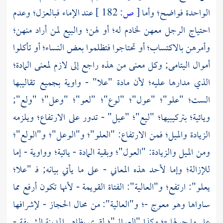
الواحدة فواضح؛ وأما
[
ص:
182 ]
عند الإماء فبالعزل؛ وعدم
احتياج الرجل معهن لخادم له؛ أو لهن؛ والبيع لمن أراد منهن؛
وأمرهن بالاكتساب؛ أو تحتاجوا فتظلموا بعض النساء؛ أو تأكلوا
أموال اليتامى; وكل معنى من هذه راجع إلى لازم لمعنى المادة؛
الذي مدارها عليه؛ لأن مادة "علا" - واوية بجميع تقاليبها
الست؛ "علو"؛ "عول"؛ "لوع"؛ "لعو"؛ "وعل"؛ "ولع";
ويائية؛ بتركيبيها؛ "ليع"؛ "عيل" - تدور على الارتفاع؛ ويلزمه
الزيادة والميل؛ فمن الارتفاع: "العلو"؛ و"الوعل"؛ و"الولع"؛
ومن الميل والزيادة: "العول"؛ وبقية المادة - يائية؛ وواوية - إما
للإزالة؛ وإما لأحد هذه المعاني - على ما يأتي بيانه; فـ "علا؛
يعلو": ارتفع؛ و"العالية": الفتاة القويمة - لأنها تكون أرفع مما
ساواها وهو معوج -؛ و"العالية": من محال
الحجاز
- لإشرافها
على ما حولها -؛ وكذا "العوالي"؛ لقرى بظاهر
المدينة
الشريفة -