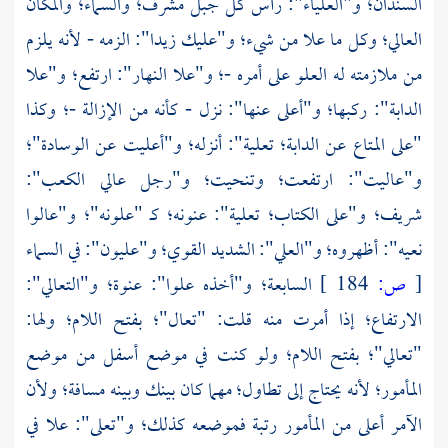
السندان؛ و"العلياء": رأس كل جبل مشرف؛ والسماء؛ والمكان
العالي؛ وكل ما علا من شيء؛ و"عليك زيدا": الزمه - لأنه يلزم
من ملازمته له العلو على أمره -؛ و"علا النهار": ارتفع؛ و"علا
الدابة": ركبها؛ و"أعلى عنها": نزل - كأنه من الإزالة -؛ وكذا
"على المتاع عن الدابة؛ تعلية": أنزله؛ و"أعليت عن الوسادة"؛
و"عاليت": ارتفعت؛ وتنحيت؛ و"رجل عالي الكعب":
شريف؛ و"على الكتاب؛ تعلية": عنونه؛ كـ "علونه"؛ و"عالوا
نعيه": أظهروه؛ و"العلي": الشديد القوي؛ و"عليون": في السماء
[
ص:
184 ]
السابعة؛ و"أخذه علوا": عنوة؛ و"التعالي":
الارتفاع؛ إذا أمرت منه قلت: "تعال"؛ بفتح اللام؛ ولها:
"تعالي"؛ بفتح اللام؛ ولو كنت في موضع أسفل من موضع
المأمور؛ لأنه يحتاج إلى تطاول؛ مهما كان بينك وبينه مسافة؛ ولأن
الآمر أعلى من المأمور رتبة فموضعه كذلك؛ و"تعلى": علا في