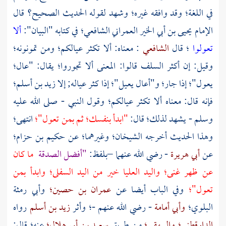
في اللغة؛ وقد وافقه غيره؛ وشهد لقوله الحديث الصحيح؟ قال
الإمام
يحيى بن أبي الخير العمراني الشافعي؛
في كتابه "البيان":
ألا
تعولوا
؛ قال
الشافعي
: معناه: ألا تكثر عيالكم؛ ومن تمونونه؛
وقيل: إن أكثر السلف قالوا: المعنى ألا تجوروا؛ يقال: "عال؛
يعول"؛ إذا جار؛ و"أعال يعيل"؛ إذا كثر عياله; إلا زيد بن أسلم؛
فإنه قال: معناه ألا تكثر عيالكم؛ وقول النبي - صلى الله عليه
وسلم - يشهد لذلك؛ قال:
"ابدأ بنفسك؛ ثم بمن تعول"؛
انتهى؛
وهذا الحديث أخرجه الشيخان؛ وغيرهما؛ عن
حكيم بن حزام؛
عن
أبي هريرة
- رضي الله عنهما –بلفظ:
"أفضل الصدقة
ما كان
عن ظهر غنى؛ واليد العليا خير من اليد السفلى؛ وابدأ بمن
تعول"؛
وفي الباب أيضا عن
عمران بن حصين؛
وأبي رمثة
البلوي؛
وأبي أمامة
- رضي الله عنهم -؛ وأثر
زيد بن أسلم
رواه
الدارقطني؛
والبيهقي؛
من طريق
سعيد بن أبي هلال؛
عنه؛ قال: