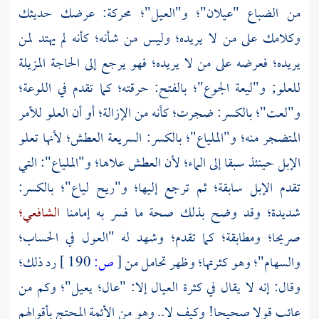
من الضباع "عيلان"؛ و"العيل"؛ محركة: عرضك حديثك
وكلامك على من لا يريده؛ وليس من شأنه؛ كأنه لم يهتد لمن
يريده؛ فعرضه على من لا يريده؛ فهو يرجع إلى الحاجة المزيلة
للعلو; و"ليعة الجوع"؛ بالفتح: حرقته؛ كما تقدم في اللوعة؛
و"لعت"؛ بالكسر: ضجرت؛ كأنه من الإزالة؛ أو أن العلو للأمر
المتضجر منه؛ و"الملياع"؛ بالكسر: السريعة العطش؛ لأنها تعلو
الإبل حينئذ سبقا إلى الماء؛ لأن العطش علاها؛ و"الملياع": التي
تقدم الإبل سابقة؛ ثم ترجع إليها؛ و"ريح لياع"؛ بالكسر:
شديدة؛ وقد وضح بذلك صحة ما فسر به إمامنا
الشافعي؛
صريحا؛ ومطابقة؛ كما تقدم؛ وشهد له "العول في الحساب؛
والسهام"؛ وهو كثرتها؛ وظهر تحامل من
[
ص:
190 ]
رد ذلك؛
وقال: إنه لا يقال في كثرة العيال إلا: "عال؛ يعيل"؛ وكم من
عائب قولا صحيحا! وكيف لا.. وهو من الأئمة المحتج بأقوالهم