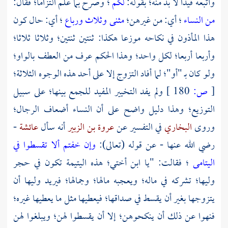
وأتبعه قيدا لا بد منه؛ بقوله:
لكم
؛ وصرح بما علم التزاما؛ فقال:
من النساء
؛ أي: من غيرهن؛
مثنى وثلاث ورباع
؛ أي: حال كون
هذا المأذون في نكاحه موزعا هكذا: ثنتين ثنتين؛ وثلاثا ثلاثا؛
وأربعا أربعا؛ لكل واحد؛ وهذا الحكم عرف من العطف بالواو؛
ولو كان بـ "أو"؛ لما أفاد التزوج إلا على أحد هذه الوجوه الثلاثة؛
[
ص:
180 ]
ولم يفد التخيير المفيد للجمع بينها؛ على سبيل
التوزيع؛ وهذا دليل واضح على أن النساء أضعاف الرجال؛
وروى
البخاري
في التفسير عن
عروة بن الزبير
أنه سأل
عائشة
-
رضي الله عنها - عن قوله (تعالى):
وإن خفتم ألا تقسطوا في
اليتامى
؛ فقالت: "يا ابن أختي؛ هذه اليتيمة تكون في حجر
وليها؛ تشركه في ماله؛ ويعجبه مالها؛ وجمالها؛ فيريد وليها أن
يتزوجها بغير أن يقسط في صداقها؛ فيعطيها مثل ما يعطيها غيره؛
فنهوا عن ذلك أن ينكحوهن؛ إلا أن يقسطوا لهن؛ ويبلغوا لهن