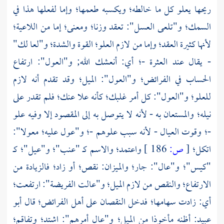
ريحها يعلو كل ما خالطه؛ ويكسبه طعمها؛ وإما لفعلها هذا في
السمك؛ و"تلعى العسل": تعقد وزنا؛ ومعنى؛ إما من اللاعية؛
لأنها كثيرة العقد؛ وإما من لازم العلو؛ القوة والشدة؛ و"لعا لك"
- يقال عند العثرة -؛ أي: أنعشك الله; و"العول": ارتفاع
الحساب في الفرائض؛ و"العول": الميل؛ وقد تقدم أنه لازم
للعلو؛ و"العول": كل أمر غلبك؛ كأنه علا عنك؛ فلم تقدر على
نيله؛ والمستعان به - لأنه لا يتوصل به إلى المقصود إلا وفيه علو
-؛ وقوت العيال - لأنه سبب علوهم -؛ و"عول عليه؛ معولا":
اتكل؛
[
ص:
186 ]
واعتمد؛ والاسم كـ "عنب"؛ و"عيل"؛ كـ
"كيس"؛ و"عال": جار؛ والميزان: نقص؛ أو زاد؛ فالزيادة من
الارتفاع؛ والنقص من لازم الميل؛ و"عالت الفريضة": ارتفعت؛
أي: زادت سهامها؛ فدخل النقصان على أهل الفرائض؛ قال
أبو
عبيد:
أظنه مأخوذا من الميل؛ و"عال أمرهم": اشتد؛ وتفاقم؛