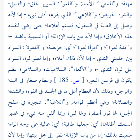
مهلة؛ و"المعتلي": الأسد; و"اللعو": السيئ الخلق؛ والفسل؛
والشره الحريص؛ و"اللاعي": الذي يفزعه أدنى شيء - إما لأنه
وصل إلى الغاية في السفول؛ فتسنم أعلاها؛ حتى رضي لنفسه
هذه الأخلاق؛ وإما لأنه من باب الإزالة؛ أو التسمية بالضد -؛
و"ذئبة لعوة"؛ و"امرأة لعوة"؛ أي: حريصة؛ و"اللعوة": السواد
بين حلمتي الثدي - إما لأن ذلك أعلاه؛ وإما لعلو لون السواد
على لون الثدي -؛ و"الألعاء": السلاميات؛ والسلامى؛ عظم
يكون في فرسن البعير؛
[
ص:
185 ]
وعظام صغار في اليد؛
والرجل؛ وذلك لأن العظام أعلى ما في الجسد في القوة؛ والشدة؛
والصلابة؛ وهي أعظم قوامه; و"اللاعية": شجيرة في سفح
الجبل؛ لها نور أصفر؛ ولها لبن؛ وإذا ألقي منه شيء في غدير
السمك أطفاها؛ أي: جعلها طافية؛ أي: عالية على وجه الماء؛
سميت بذلك؛ إما من باب الإزالة؛ نظرا إلى محل بيتها؛ وإما لأن