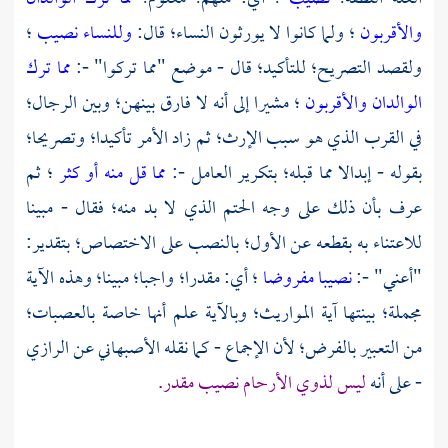
والأقربون
؛ ولما كانوا لا يورثون النساء؛ قال:
وللنساء نصيب
؛
ولقصد التصريح؛ للتأكيد؛ قال - موضع "مما تركوا" -:
مما ترك
الوالدان والأقربون
؛ مشيرا إلى أنه لا فارق بينهن؛ وبين الرجال؛
في القرب الذي هو سبب الإرث؛ ثم زاد الأمر تأكيدا؛ وتصريحا؛
بقوله - إبدالا مما قبله؛ بتكرير العامل -:
مما قل منه أو كثر
؛ ثم
عرف بأن ذلك على وجه الحتم الذي لا بد منه؛ فقال - مبينا
للاعتناء به بقطعه عن الأول؛ بالنصب على الاختصاص؛ بتقدير:
"أعني" -:
نصيبا مفروضا
؛ أي: مقدرا؛ واجبا؛ مبينا؛ وهذه الآية
مجملة؛ بينتها آية المواريث؛ وبالآية علم أنها خاصة بالعصبات؛
من التعبير بالفرض؛ لأن الإجماع - كما نقله
الأصبهاني
عن
الرازي
- على أنه
ليس لذوي الأرحام نصيب مقدر.