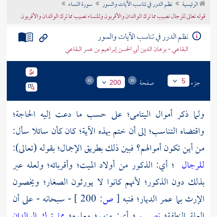
الرئيسية
نظم الدرر في تناسب الآيات والسور
سورة النساء
تراجم الأعلام
قوله تعالى للرجال نصيب مما ترك الوالدان والأقربون وللنساء نصيب مما ترك الوالدان والأقربون
نظم الدرر في تناسب الآيات والسور
البقاعي - برهان الدين أبي الحسن إبراهيم بن عمر البقاعي
جزء
صفحة
5
200
ولما ذكر أموال اليتامى؛ على حسب ما دعت إليه الحاجة؛
واقتضاه التناسب؛ إلى أن ختم بهذه الآية؛ كان كأن سائلا سأل:
من أين تكون أموالهم؟ فبين ذلك بطريق الإجمال؛ بقوله (تعالى):
للرجال
؛ أي: الذكور من أولاد الميت؛ وأقربائه؛ ولعله عبر
بذلك دون الذكور؛ لأنهم كانوا لا يورثون الصغار؛ ويخصون
الإرث بما عمر الديار؛ فنبه
[
ص:
200 ]
- سبحانه - على أن
العلة النطفة؛
نصيب
؛ أي: منهم؛ معلوم؛
مما ترك الوالدان