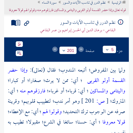
الرئيسية
نظم الدرر في تناسب الآيات والسور
سورة النساء
تراجم الأعلام
قوله تعالى وإذا حضر القسمة أولو القربى واليتامى والمساكين فارزقوهم منه وقولوا لهم قولا معروفا
نظم الدرر في تناسب الآيات والسور
البقاعي - برهان الدين أبي الحسن إبراهيم بن عمر البقاعي
جزء
صفحة
5
201
ولما بين المفروض؛ أتبعه المندوب؛ فقال (تعالى):
وإذا حضر
القسمة أولو القربى
؛ أي: ممن لا يرث؛ صغارا؛ أو كبارا؛
واليتامى والمساكين
؛ أي: قرباء؛ أو غرباء؛
فارزقوهم منه
؛ أي:
المتروك؛
[
ص:
201 ]
وهو أمر ندب؛ لتطييب قلوبهم؛ وقرينة
صرفه عن الوجوب ترك التحديد؛
وقولوا لهم
؛ أي: مع الإعطاء؛
قولا معروفا
؛ أي: حسنا؛ سائغا في الشرع؛ مقبولا؛ تطيب به
نفوسهم.