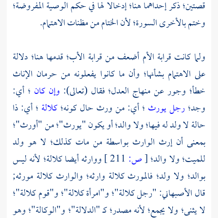
قصتين؛ ذكر إحداهما هنا؛ إدخالا لها في حكم الوصية المفروضة؛
وختم بالأخرى السورة؛ لأن الختام من مظنات الاهتمام.
ولما كانت قرابة الأم أضعف من قرابة الأب؛ قدمها هنا؛ دلالة
على الاهتمام بشأنها؛ وأن ما كانوا يفعلونه من حرمان الإناث
خطأ؛ وجور عن منهاج العدل؛ فقال (تعالى):
وإن كان
؛ أي:
وجد؛
رجل يورث
؛ أي: من ورث حال كونه؛
كلالة
؛ أي: ذا
حالة لا ولد له فيها؛ ولا والد؛ أو يكون "يورث"؛ من "أورث"؛
بمعنى أن إرث الوارث بواسطة من مات كذلك؛ لا هو ولد
للميت؛ ولا والد؛
[
ص:
211 ]
ووارثه أيضا كلالة؛ لأنه ليس
بوالد؛ ولا ولد؛ فالمورث كلالة وارثه؛ والوارث كلالة مورثه;
قال
الأصبهاني:
"رجل كلالة"؛ و"امرأة كلالة"؛ و"قوم كلالة"؛
لا يثنى؛ ولا يجمع؛ لأنه مصدر؛ كـ "الدلالة"؛ و"الوكالة"؛ وهو