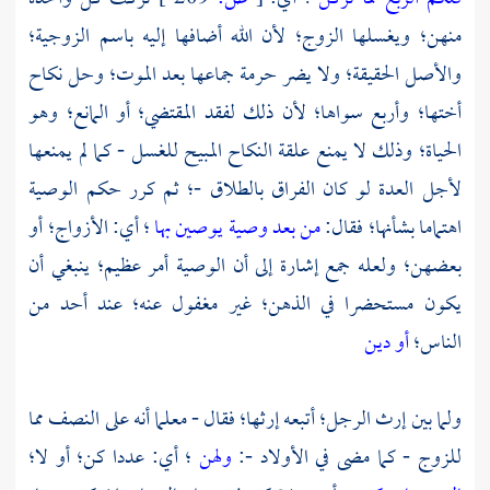
منهن؛ ويغسلها الزوج؛ لأن الله أضافها إليه باسم الزوجية؛
والأصل الحقيقة؛ ولا يضر حرمة جماعها بعد الموت؛ وحل نكاح
أختها؛ وأربع سواها؛ لأن ذلك لفقد المقتضي؛ أو المانع؛ وهو
الحياة؛ وذلك لا يمنع علقة النكاح المبيح للغسل - كما لم يمنعها
لأجل العدة لو كان الفراق بالطلاق -؛ ثم كرر حكم الوصية
اهتماما بشأنها؛ فقال:
من بعد وصية يوصين بها
؛ أي: الأزواج؛ أو
بعضهن؛ ولعله جمع إشارة إلى أن الوصية أمر عظيم؛ ينبغي أن
يكون مستحضرا في الذهن؛ غير مغفول عنه؛ عند أحد من
الناس؛
أو دين
ولما بين إرث الرجل؛ أتبعه إرثها؛ فقال - معلما أنه على النصف مما
للزوج - كما مضى في الأولاد -:
ولهن
؛ أي: عددا كن؛ أو لا؛