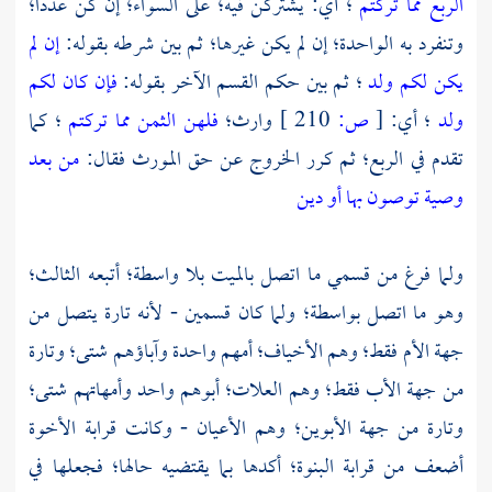
الربع مما تركتم
؛ أي: يشتركن فيه؛ على السواء؛ إن كن عددا؛
وتنفرد به الواحدة؛ إن لم يكن غيرها؛ ثم بين شرطه بقوله:
إن لم
يكن لكم ولد
؛ ثم بين حكم القسم الآخر بقوله:
فإن كان لكم
ولد
؛ أي:
[
ص:
210 ]
وارث؛
فلهن الثمن مما تركتم
؛ كما
تقدم في الربع؛ ثم كرر الخروج عن حق المورث فقال:
من بعد
وصية توصون بها أو دين
ولما فرغ من قسمي ما اتصل بالميت بلا واسطة؛ أتبعه الثالث؛
وهو ما اتصل بواسطة؛ ولما كان قسمين - لأنه تارة يتصل من
جهة الأم فقط؛ وهم الأخياف؛ أمهم واحدة وآباؤهم شتى؛ وتارة
من جهة الأب فقط؛ وهم العلات؛ أبوهم واحد وأمهاتهم شتى؛
وتارة من جهة الأبوين؛ وهم الأعيان - وكانت قرابة الأخوة
أضعف من قرابة البنوة؛ أكدها بما يقتضيه حالها؛ فجعلها في