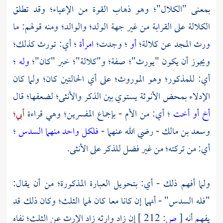
بمعنى "الكلال"؛ وهو ذهاب القوة من الإعياء؛ وقد تطلق
الكلالة على القرابة من غير جهة الولد؛ والوالد؛ ومنه قولهم: ما
ورث المجد عن كلالة؛
أو
؛ وجدت؛
امرأة
؛ أي: تورث كذلك؛
ويجوز أن يكون "يورث"؛ صفة؛ و"كلالة"؛ خبر "كان"؛
وله
؛
أي: للمذكور؛ وهو الموروث؛ على أي الحالتين كان؛ ولما كان
الإدلاء بمحض الأنوثة يستوي بين الذكر والأنثى؛ لضعفها؛ قال
أخ أو أخت
؛ أي: من الأم - بإجماع المفسرين؛ وهي قراءة
أبي؛
وسعد بن مالك
- رضي الله عنهما -
فلكل واحد منهما السدس
؛
أي: من تركته؛ من غير فضل للذكر على الأنثى.
ولما أفهم ذلك - أي: بتحويل العبارة المذكورة؛ من أن يقال:
"فله السدس" - أنهما إن كانا معا كان لهما الثلث؛ وكان ذلك قد
يفهم أنه
[
ص:
212 ]
إن زاد وارثه زاد الإرث عن الثلث؛ نفاه