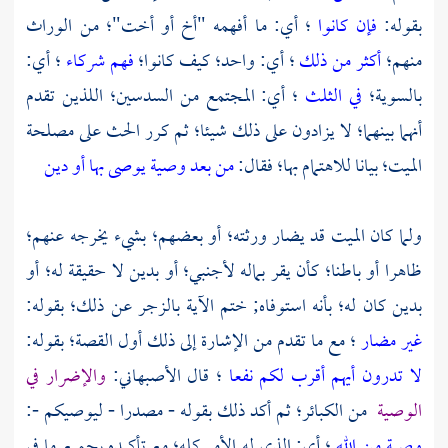
بقوله:
فإن كانوا
؛ أي: ما أفهمه "أخ أو أخت"؛ من الوراث
منهم؛
أكثر من ذلك
؛ أي: واحد؛ كيف كانوا؛
فهم شركاء
؛ أي:
بالسوية؛
في الثلث
؛ أي: المجتمع من السدسين؛ اللذين تقدم
أنهما بينهما؛ لا يزادون على ذلك شيئا؛ ثم كرر الحث على مصلحة
الميت؛ بيانا للاهتمام بها؛ فقال:
من بعد وصية يوصى بها أو دين
ولما كان الميت قد يضار ورثته؛ أو بعضهم؛ بشيء يخرجه عنهم؛
ظاهرا أو باطنا؛ كأن يقر بماله لأجنبي؛ أو بدين لا حقيقة له؛ أو
بدين كان له؛ بأنه استوفاه; ختم الآية بالزجر عن ذلك؛ بقوله:
غير مضار
؛ مع ما تقدم من الإشارة إلى ذلك أول القصة؛ بقوله:
لا تدرون أيهم أقرب لكم نفعا
؛ قال
الأصبهاني:
والإضرار في
الوصية
من الكبائر؛ ثم أكد ذلك بقوله - مصدرا - ليوصيكم -:
وصية من الله
؛ أي: الذي له الأمر كله؛ مع تأكيده بجميع ما في