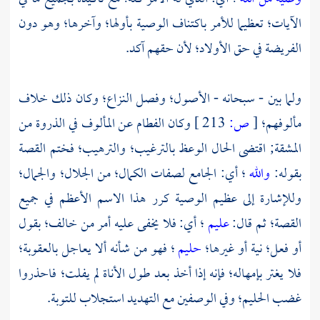
الآيات؛ تعظيما للأمر باكتناف الوصية بأولها؛ وآخرها؛ وهو دون
الفريضة في حق الأولاد؛ لأن حقهم آكد.
ولما بين - سبحانه - الأصول؛ وفصل النزاع؛ وكان ذلك خلاف
مألوفهم؛
[
ص:
213 ]
وكان الفطام عن المألوف في الذروة من
المشقة; اقتضى الحال الوعظ بالترغيب؛ والترهيب؛ فختم القصة
بقوله:
والله
؛ أي: الجامع لصفات الكمال؛ من الجلال؛ والجمال؛
وللإشارة إلى عظيم الوصية كرر هذا الاسم الأعظم في جميع
القصة؛ ثم قال:
عليم
؛ أي: فلا يخفى عليه أمر من خالف؛ بقول
أو فعل؛ نية أو غيرها؛
حليم
؛ فهو من شأنه ألا يعاجل بالعقوبة؛
فلا يغتر بإمهاله؛ فإنه إذا أخذ بعد طول الأناة لم يفلت؛ فاحذروا
غضب الحليم؛ وفي الوصفين مع التهديد استجلاب للتوبة.