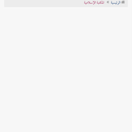
الرئيسية
المكتبة الإسلامية
تراجم الأعلام