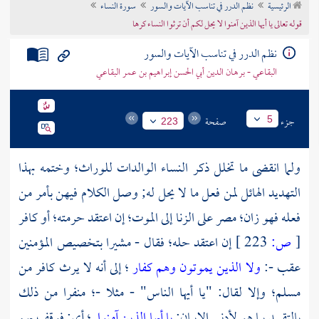
الرئيسية
نظم الدرر في تناسب الآيات والسور
سورة النساء
تراجم الأعلام
قوله تعالى يا أيها الذين آمنوا لا يحل لكم أن ترثوا النساء كرها
نظم الدرر في تناسب الآيات والسور
البقاعي - برهان الدين أبي الحسن إبراهيم بن عمر البقاعي
جزء
صفحة
5
223
ولما انقضى ما تخلل ذكر النساء الوالدات للوراث؛ وختمه بهذا
التهديد الهائل لمن فعل ما لا يحل له; وصل الكلام فيهن بأمر من
فعله فهو زان؛ مصر على الزنا إلى الموت؛ إن اعتقد حرمته؛ أو كافر
[
ص:
223 ]
إن اعتقد حله؛ فقال - مشيرا بتخصيص المؤمنين
عقب -:
ولا الذين يموتون وهم كفار
؛ إلى أنه لا يرث كافر من
مسلم؛ وإلا لقال: "يا أيها الناس" - مثلا -؛ منفرا من ذلك
بالتقييد بما هو لأدنى الإيمان:
يا أيها الذين آمنوا
؛ أي: فوقف بهم