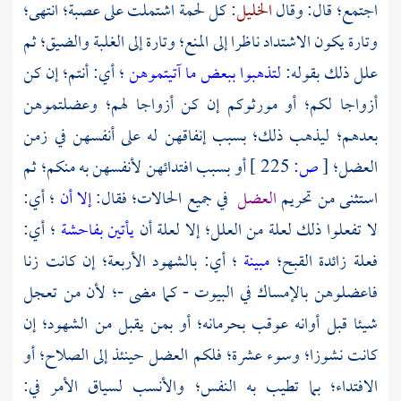
اجتمع؛ قال: وقال
الخليل:
كل لحمة اشتملت على عصبة؛ انتهى؛
وتارة يكون الاشتداد ناظرا إلى المنع؛ وتارة إلى الغلبة والضيق؛ ثم
علل ذلك بقوله:
لتذهبوا ببعض ما آتيتموهن
؛ أي: أنتم؛ إن كن
أزواجا لكم؛ أو مورثوكم إن كن أزواجا لهم؛ وعضلتموهن
بعدهم؛ ليذهب ذلك؛ بسبب إنفاقهن له على أنفسهن في زمن
العضل؛
[
ص:
225 ]
أو بسبب افتدائهن لأنفسهن به منكم؛ ثم
استثنى من تحريم
العضل
في جميع الحالات؛ فقال:
إلا أن
؛ أي:
لا تفعلوا ذلك لعلة من العلل؛ إلا لعلة أن
يأتين بفاحشة
؛ أي:
فعلة زائدة القبح؛
مبينة
؛ أي: بالشهود الأربعة؛ إن كانت زنا
فاعضلوهن بالإمساك في البيوت - كما مضى -؛ لأن من تعجل
شيئا قبل أوانه عوقب بحرمانه؛ أو بمن يقبل من الشهود؛ إن
كانت نشوزا؛ وسوء عشرة؛ فلكم العضل حينئذ إلى الصلاح؛ أو
الافتداء؛ بما تطيب به النفس؛ والأنسب لسياق الأمر في: