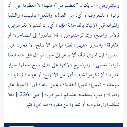
وعاشروهن
؛ أن يكون "تعضلوهن"؛ منهيا؛ لا معطوفا على "أن
ترثوا"؛
بالمعروف
؛ أي: من القول؛ والفعل؛ بالمبيت؛ والنفقة
والموادة قبل الإتيان بالفاحشة؛
فإن
؛ أي: إن كنتم لا تكرهونهن؛
فالأمر واضح؛ وإن
كرهتموهن
؛ فلا تبادروا إلى المضاجرة؛ أو
المفارقة؛ واصبروا عليهن؛ نظرا لما هو الأصلح؛ لا لمجرد الميل
النفسي؛ فإن الهوى شأنه ألا يدعو إلى خير؛ ثم دل على هذه العلة
بقوله:
فعسى
؛ ولوضوح دلالتها على ذلك صح جعلها جوابا
للشرط؛
أن تكرهوا شيئا
؛ أي: من الأزواج؛ أو غيرها؛ لم يقيده -
سبحانه - تعميما؛ تتميما للفائدة؛
ويجعل الله
؛ أي: المحيط علما
وقدرة؛ وغيب بحكمته علمكم العواقب؛
[
ص:
226 ]
لئلا
تسكنوا إلى مألوف؛ أو تنفروا من مكروه؛
فيه خيرا كثيرا