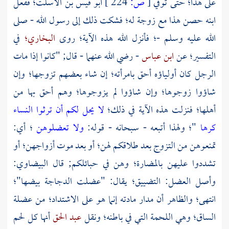
على هذا؛ حتى توفي
[
ص:
224 ]
أبو قيس بن الأسلت؛
ففعل
ابنه حصن هذا مع زوجة له؛ فشكت ذلك إلى رسول الله - صلى
الله عليه وسلم -؛ فأنزل الله هذه الآية؛ روى
البخاري؛
في
التفسير؛ عن
ابن عباس
- رضي الله عنهما - قال; "كانوا إذا مات
الرجل كان أولياؤه أحق بامرأته؛ إن شاء بعضهم تزوجها؛ وإن
شاؤوا زوجوها؛ وإن شاؤوا لم يزوجوها؛ وهم أحق بها من
أهلها؛ فنزلت هذه الآية في ذلك؛
لا يحل لكم أن ترثوا النساء
كرها
"؛ ولهذا أتبعه - سبحانه - قوله:
ولا تعضلوهن
؛ أي:
تمنعوهن من التزوج بعد طلاقكم لهن؛ أو بعد موت أزواجهن؛ أو
تشددوا عليهن بالمضارة؛ وهن في حبائلكم; قال
البيضاوي:
وأصل العضل: التضييق؛ يقال: "عضلت الدجاجة بيضها"؛
انتهى؛ والظاهر أن مدار مادته إنما هو على الاشتداد؛ من عضلة
الساق؛ وهي اللحمة التي في باطنه؛ ونقل
عبد الحق
أنها كل لحم