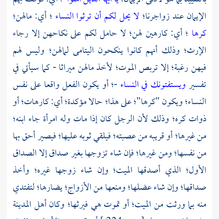
الإيمان عند زواجرنا؛
لا يحل لكم أن ترثوا النساء
؛ أي: مالهن؛
كرها
؛ أي: كارهين لهن؛ لا حامل لكم على نكاحهن إلا رجاء
الإرث؛ وذلك أنهم كانوا ينكحون اليتامى لمالهن؛ وليس لهم
فيهن رغبة؛ إلا تربص الموت؛ لأخذ مالهن ميراثا - كما سيأتي في
تفسير
ويستفتونك في النساء
-؛ أو يكون الفعل واقعا على نفس
النساء؛ ويكون "كرها"؛ على هذا؛ حالا مؤكدة؛ أي: كارهات؛ أو
ذوات كره؛ وذلك لأن الرجل كان إذا مات وله امرأة جاء ابنه؛
من غيرها؛ أو قريبه من عصبته؛ فيلقي ثوبه عليها؛ فيصير أحق بها
من نفسها؛ ومن غيرها؛ فإن شاء تزوجها بغير صداق إلا الصداق
الأول؛ الذي أصدقها الميت؛ وإن شاء زوجها غيره؛ وأخذ
صداقها؛ وإن شاء عضلها؛ ومنعها من الأزواج؛ يضارها؛ لتفتدي
منه بما ورثت من الميت؛ أو تموت هي فيرثها؛ وكان أهل
المدينة