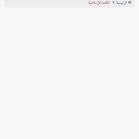
الرئيسية
المكتبة الإسلامية
تراجم الأعلام