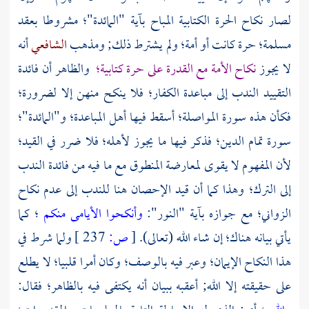
لصار نكاح الحرة الكتابية المباح بآية "المائدة"؛ مشروطا بعقد
مسلمة؛ حرة كانت أو أمة؛ ولم يشترط ذلك; ومذهب
الشافعي
أنه
لا يجوز
نكاح الأمة مع القدرة على حرة كتابية؛
والظاهر أن فائدة
التقييد الندب إلى مباعدة الكفار؛ فلا ينكح منهن إلا لضرورة؛
فكأن هذه سورة المواصلة؛ أسقط فيها أهل المباعدة؛ و"المائدة"؛
سورة تمام الدين؛ فذكر فيها ما يجوز لأهله؛ فلا ضرر في القيد؛
لأن المفهوم لا يقوى لمعارضة المنطوق مع ما فيه من فائدة الندب
إلى الترك؛ وهذا كما أن قيد الإحصان هنا للندب إلى عدم نكاح
الزواني؛ مع جوازه بآية "النور":
وأنكحوا الأيامى منكم
؛ كما
يأتي بيانه هناك؛ إن شاء الله (تعالى).
[
ص:
237 ]
ولما شرط في
هذا النكاح الإيمان؛ وعبر فيه بالوصف؛ وكان أمرا قلبيا؛ لا يطلع
على حقيقته إلا الله; أعقبه ببيان أنه يكتفى فيه بالظاهر؛ فقال: