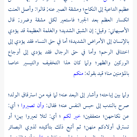
عظيم الداعية إلى النكاح؛ ومشقة الصبر عنه; قالوا: وأصل العنت
انكسار العظم بعد الجبر؛ فاستعير لكل مشقة وضرر; قال
الأصبهاني:
وقيل: إن الشبق الشديد؛ والغلمة العظيمة قد يؤدي
بالإنسان إلى الأمراض الشديدة؛ أما في حق النساء فقد يؤدي إلى
اختناق الرحم؛ وأما في حق الرجال فقد يؤدي إلى أوجاع
الوركين والظهر؛ ولما كان هذا التخفيف والتيسير خاصا
بالمؤمنين منا؛ قيد بقوله:
منكم
ولما بين إباحته؛ وأشار إلى البعد عنه؛ لما فيه من استرقاق الولد؛
صرح بالندب إلى حبس النفس عنه؛ فقال:
وأن تصبروا
؛ أي:
عن نكاحهن؛ متعففين؛
خير لكم
؛ أي: لئلا تعيروا بهن؛ أو
تسترق أولادكم منهن؛ ثم أتبع ذلك بتأكيده لذوي البصائر