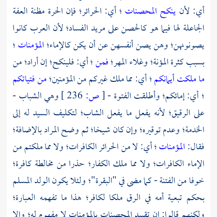
أي: لأن
ينكح المحصنات
؛ أي: الحرائر؛ فإن الحرة مظنة العفة
الجاعلة لها فيما هو كالحصن على مريد الفساد؛ لأن
العرب
كانوا
يصونونهن؛ وهن يصن أنفسهن عن أن يكن كالإماء؛
المؤمنات
؛
بسبب كثرة المؤنة؛ وغلاء المهر؛
فمن
؛ أي: فلينكح؛ إن أراد؛ من
ما ملكت أيمانكم
؛ أي: مما ملك غيركم من المؤمنين؛
من فتياتكم
؛ أي: إمائكم؛ وأطلقت الفتوة -
[
ص:
236 ]
وهي الشباب -
على الرقيق؛ لأنه يفعل ما يفعل الشاب؛ لتكليف السيد له إلى
الخدمة؛ وعدم توقيره؛ وإن كان شيخا؛ ثم وضح المراد بالإضافة؛
فقال:
المؤمنات
؛ أي: لا من الحرائر الكافرات؛ ولا مما ملكتم من
الإماء الكافرات؛ ولا مما ملك الكفار؛ حذرا من مخالطة كافرة؛
خوفا من الفتنة - كما مضى في "البقرة"؛ ولئلا يكون الولد المسلم
بحكم تبعية أمه في الرق ملكا لكافر؛ هذا ما تفهمه العبارة؛
ولكنهم قالوا: إن تقييد المحصنات بالمؤمنات لا مفهوم له؛ وإلا