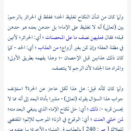
ولما كان من شأن النكاح تغليظ الحد؛ فغلظ في الحرائر بالرجم;
بين (تعالى) أنه لا تغليظ على الإماء؛ بل حدهن بعده هو حدهن
قبله؛ فقال
فعليهن نصف ما على المحصنات
؛ أي: الحرائر؛ لأنهن
في مظنة العفة؛ وإن كن بغير أزواج؛
من العذاب
؛ أي: الحد - كما
كان ذلك عذابهن قبل الإحصان -؛ وهذا يفهمه بطريق الأولى؛
والمراد هنا الجلد؛ لأن الرجم لا ينتصف.
ولما كان كأنه قيل: هل هذا لكل عاجز عن الحرة؟ استؤنف
جواب هذا السؤال بقوله (تعالى) - مشيرا بأداة البعد إلى أنه مما لا
يحسن قربه -:
ذلك
؛ أي: حل نكاح الإماء الذي ينبغي البعد منه؛
لمن خشي العنت
؛ أي: الوقوع في الزنا؛ الموجب للإثم؛ المقتضي
للهلاك
[
ص:
240 ]
بالعذاب في الدنيا؛ والآخرة؛ بما عنده من