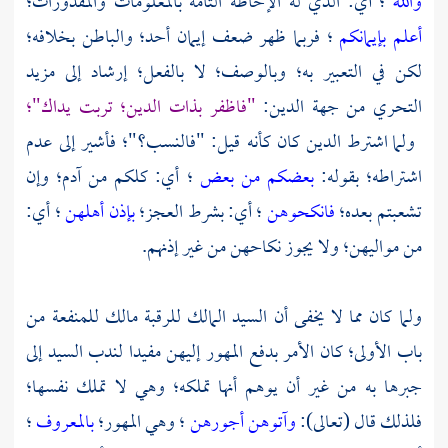
والله
؛ أي: الذي له الإحاطة التامة بالمعلومات والمقدورات؛
أعلم بإيمانكم
؛ فربما ظهر ضعف إيمان أحد؛ والباطن بخلافه؛
لكن في التعبير به؛ وبالوصف؛ لا بالفعل؛ إرشاد إلى مزيد
التحري من جهة الدين:
"فاظفر بذات الدين؛ تربت يداك"؛
ولما اشترط الدين كان كأنه قيل: "فالنسب؟"؛ فأشير إلى عدم
اشتراطه؛ بقوله:
بعضكم من بعض
؛ أي: كلكم من
آدم؛
وإن
تشعبتم بعده؛
فانكحوهن
؛ أي: بشرط العجز؛
بإذن أهلهن
؛ أي:
من مواليهن؛ ولا يجوز نكاحهن من غير إذنهم.
ولما كان مما لا يخفى أن السيد المالك للرقبة مالك للمنفعة من
باب الأولى؛ كان الأمر بدفع المهور إليهن مفيدا لندب السيد إلى
جبرها به من غير أن يوهم أنها تملكه؛ وهي لا تملك نفسها؛
فلذلك قال (تعالى):
وآتوهن أجورهن
؛ وهي المهور؛
بالمعروف
؛