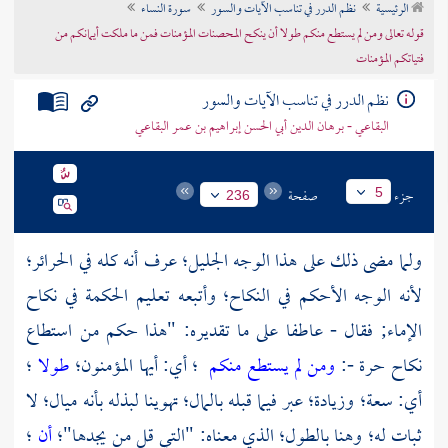
الرئيسية
نظم الدرر في تناسب الآيات والسور
سورة النساء
تراجم الأعلام
قوله تعالى ومن لم يستطع منكم طولا أن ينكح المحصنات المؤمنات فمن ما ملكت أيمانكم من
فتياتكم المؤمنات
نظم الدرر في تناسب الآيات والسور
البقاعي - برهان الدين أبي الحسن إبراهيم بن عمر البقاعي
جزء
صفحة
5
236
ولما مضى ذلك على هذا الوجه الجليل؛ عرف أنه كله في الحرائر؛
لأنه الوجه الأحكم في النكاح؛ وأتبعه تعليم الحكمة في نكاح
الإماء; فقال - عاطفا على ما تقديره: "هذا حكم من استطاع
نكاح حرة -:
ومن لم يستطع منكم
؛ أي: أيها المؤمنون؛
طولا
؛
أي: سعة؛ وزيادة؛ عبر فيما قبله بالمال؛ تهوينا لبذله بأنه ميال؛ لا
ثبات له؛ وهنا بالطول؛ الذي معناه: "التي قل من يجدها"؛
أن
؛