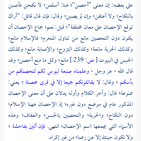
على بعضه: إن معنى "أحصن"؛ هنا: أسلمن؛ لا نكحن فأصبن
بالنكاح؛ ولا أعتقن؛ وإن لم يصبن؛ وقال: فإن قال قائل: "أراك
توقع الإحصان على معان مختلفة"؛ قيل: نعم؛ جماع الإحصان أن
يكون دون التحصين مانع من تناول المحرم؛ فالإسلام مانع؛
وكذلك الحرية مانعة؛ وكذلك التزوج؛ والإصابة مانع؛ وكذلك
الحبس في البيوت
[
ص:
239 ]
مانع؛ وكل ما منع أحصن؛ وقد
قال الله - عز وجل -
وعلمناه صنعة لبوس لكم لتحصنكم من
بأسكم
؛ وقال:
لا يقاتلونكم جميعا إلا في قرى محصنة
؛ يعني:
ممنوعة؛ قال: وآخر الكلام وأوله يدلان على أن معنى الإحصان
المذكور عام في موضع دون غيره؛ إذ الإحصان ههنا الإسلام؛
دون النكاح؛ والحرية؛ والتحصين بالحبس؛ والعفاف؛ وهذه
الأسماء التي يجمعها اسم الإحصان؛ انتهى.
فإن أتين بفاحشة
؛
ولا تكون حينئذ إلا عن رضا؛ من غير إكراه.