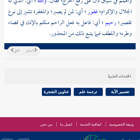
والهمم في سياق دال على رفع الحرج؛ فقال:
والله
؛ أي: الذي له
الجلال والإكرام؛
غفور
؛ أي: لمن لم يصبر؛ والمغفرة تشير إلى نوع
تقصير؛
رحيم
؛ أي: فاعل به فعل الراحم منكم بالإذن في قضاء
وطره؛ واللطف فيما يتبع ذلك من المحذور.
السابق
التالي
الخدمات العلمية
تفسير الآية
ترجمة علم
عناوين الشجرة
وثيقة الخصوصية
اتفاقية الخدمة
اتصل بنا
من نحن