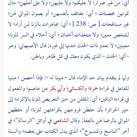
أي: من غير ضرار؛ لا عليكم؛ ولا عليهن؛ ولا على أهلهن؛ حال
كونهن
محصنات
؛ أي: عفائف بأنفسهن؛ أو بصون الموالي لهن؛
غير مسافحات
[
ص:
238 ]
؛ أي: مجاهرات بالزنا لمن أراد؛ لا
لشخص معين؛
ولا متخذات أخدان
؛ أي: أخلاء في السر للزنا؛
معينين؛ لا تعدو ذات الخدن خدنها إلى غيره; قال
الأصبهاني:
وهو
- أي: الخدن - الذي يكون معك في كل ظاهر وباطن.
ولما لم يتقدم بيان حد الإماء قال - مبينا له -:
فإذا أحصن
؛ مبنيا
للفاعل في قراءة
حمزة؛
والكسائي؛
وأبي بكر
عن
عاصم؛
والمفعول
في قراءة الباقين؛ أي: انتقلن من حيز التعريض للزنا بالإكراه؛ إلى
حيز الحرائر؛ بأن حفظن فروجهن بكراهتهن للزنا؛ أو حفظهن
الموالي بالرضا لهن بالعفة; وقال
الشافعي
في أوائل "الرسالة"؛ في
آخر "الناسخ والمنسوخ"؛ الذي يدل الكتاب على بعضه؛ والسنة