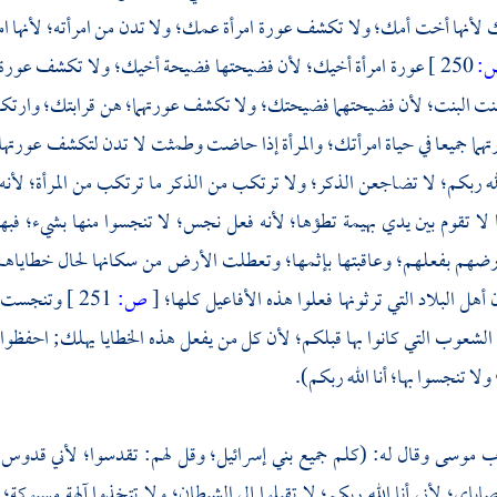
لأنها أخت أمك؛ ولا تكشف عورة امرأة عمك؛ ولا تدن من امرأته؛ لأنها ام
:
250 ]
عورة امرأة أخيك؛ لأن فضيحتها فضيحة أخيك؛ ولا تكشف عورة امر
بنت البنت؛ لأن فضيحتهما فضيحتك؛ ولا تكشف عورتهما؛ هن قرابتك؛ وارتكابه
ما جميعا في حياة امرأتك؛ والمرأة إذا حاضت وطمثت لا تدن لتكشف عورته
لله ربكم؛ لا تضاجعن الذكر؛ ولا ترتكب من الذكر ما ترتكب من المرأة؛ لأ
ا لا تقوم بين يدي بهيمة تطؤها؛ لأنه فعل نجس؛ لا تنجسوا منها بشيء؛ ف
هم بفعلهم؛ وعاقبتها بإثمها؛ وتعطلت الأرض من سكانها لحال خطاياهم;
ن أهل البلاد التي ترثونها فعلوا هذه الأفاعيل كلها؛
[
ص:
251 ]
وتنجست ا
شعوب التي كانوا بها قبلكم؛ لأن كل من يفعل هذه الخطايا يهلك; احفظوا شر
لا تنجسوا بها؛ أنا الله ربكم).
رب
موسى
وقال له: (كلم جميع بني إسرائيل؛ وقل لهم: تقدسوا؛ لأني قدوس؛ 
ياي؛ لأني أنا الله ربكم؛ لا تقبلوا إلى الشيطان؛ ولا تتخذوا آلهة مسبوكة؛ أ