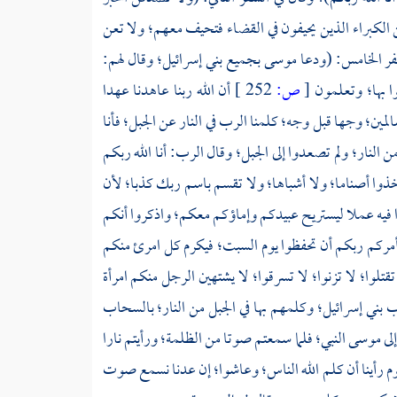
 الكبراء الذين يحيفون في القضاء فتحيف معهم؛ ولا تعن
سفر الخامس: (ودعا
موسى
بجميع بني إسرائيل؛ وقال لهم:
ا بها؛ وتعلمون
[
ص:
252 ]
أن الله ربنا عاهدنا عهدا
المين؛ وجها قبل وجه؛ كلمنا الرب في النار عن الجبل؛ فأنا
النار؛ ولم تصعدوا إلى الجبل؛ وقال الرب: أنا الله ربكم
ذوا أصناما؛ ولا أشباها؛ ولا تقسم باسم ربك كذبا؛ لأن
 فيه عملا ليستريح عبيدكم وإماؤكم معكم؛ واذكروا أنكم
أمركم ربكم أن تحفظوا يوم السبت؛ فيكرم كل امرئ منكم
تلوا؛ لا تزنوا؛ لا تسرقوا؛ لا يشتهين الرجل منكم امرأة
رب بني إسرائيل؛ وكلمهم بها في الجبل من النار؛ بالسحاب
لى
موسى
النبي؛ فلما سمعتم صوتا من الظلمة؛ ورأيتم نارا
ليوم رأينا أن كلم الله الناس؛ وعاشوا؛ إن عدنا نسمع صوت