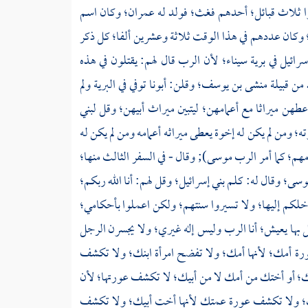
نوا ثلاث قبائل؛ أحدهم فغث؛ فولد له
عمران؛
وكان اسم
وكان عددهم في هذا الوقت ثلاثة وعشرين ألفا؛ كل ذكر
رائيل في برية
سيناء؛
لأن الرب قال لهم: يقتلون في هذه
من قبيلة
منشى بن يوسف؛
وقلن: أبونا توفي في البرية ولم
عطهن ميراثا مع أعمامهن؛ ليتبين ميراث أبيهن؛ وقل لبني
ته؛ ومن لم يكن له إخوة يعطى ميراثه أعمامه ومن لم يكن له
مهم؛ كما أمر الرب
موسى);
وقال - في السفر الثالث منها؛
وسى؛
وقال له: كلم بني إسرائيل؛ وقل لهم: أنا الله ربكم؛
خلكم إليها؛ ولا تسيروا سنتهم؛ ولكن اعملوا بأحكامي؛
 بها يعيش؛ أنا الرب وليس إله غيري؛ ولا يجسرن الرجل
ورة أمك؛ لأنها أمك؛ ولا تفضح امرأة ابنك؛ ولا تكشف
ك؛ أو أختك من أمك لا من أبيك؛ لا تكشف عورتها؛ لأن
ك؛ ولا تكشف عورة عمتك لأنها أخت أبيك؛ ولا تكشف