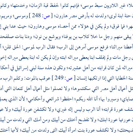
لا؛ غير اللاويين سبط
موسى؛
فإنهم كانوا لحفظ قبة الزمان؛ وخدمتها؛ وكا
ن
حنة ابنة لوى؛
ولدت له بأرض
مصر
هارون؛
[
ص:
248 ]
وموسى؛
ومريم؛
ر؛ فما فوق؛ ولم يكن في هؤلاء ممن أحصاه
موسى
وهارون؛
حيث عدا بني إس
ا يبقى منهم رجل ما خلا
كلاب بن يوفنا؛
ويوشع بن نون؛
ودنا بنات
صلفحد
أعطنا ميراثنا؛ فرفع
موسى
أمرهن إلى الرب؛ فقال الرب
لموسى:
الحق قلن؛ أ
رجل مات ولم يخلف ابنا يعطى ميراثه ابنته وإن لم يكن له ابنة يعطى ميراثه إخو
ميراثه لمن كان قرابته من أهل عشيرته؛ وتكون هذه سنة لبني إسرائيل في أحكا
ة الخطايا التي إذا ارتكبها إنسان
[
ص:
249 ]
عوقب بالموت: وكلم الرب
م
ثل أعمال أهل
مصر
التي سكنتموها؛ ولا تعملوا مثل أعمال أهل
كنعان
التي أد
ياي؛ وسيروا بها؛ أنا الله ربكم؛ احفظوا شرائعي وأحكامي؛ لأن الذي يعمل
شف عورة قرابته؛ أنا الرب وليس إله غيري؛ ولا تكشفن عورة أبيك؛ ولا ع
ن عورتها عورة ابنك؛ ولا تفضح أختك من أبيك ومن أمك التي ولدت من أبي
يحتك؛ ولا تكشف عورة بنت امرأة أبيك التي ولدت من أبيك؛ لأنها أخت