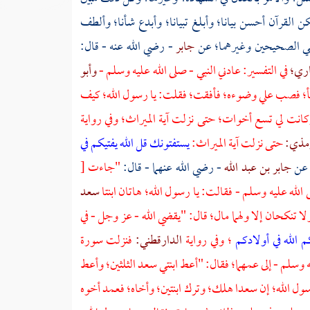
ن القرآن أحسن بيانا؛ وأبلغ تبيانا؛ وأبدع شأنا؛ وألطف
ففي الصحيحين وغيرهما؛ عن
جابر
- رضي الله عنه - قال:
اري؛
في التفسير: عادني النبي - صلى الله عليه وسلم -
وأبو
توضأ؛ فصب علي وضوءه؛ فأفقت؛ فقلت: يا رسول الله؛ كيف
انت لي تسع أخوات؛ حتى نزلت آية الميراث؛ وفي رواية
رمذي:
حتى نزلت آية الميراث:
يستفتونك قل الله يفتيكم في
عن
جابر بن عبد الله
- رضي الله عنهما - قال:
"جاءت
[
الله عليه وسلم - فقالت: يا رسول الله؛ هاتان ابنتا
سعد
ولا تنكحان إلا ولهما مال؛ قال: "يقضي الله - عز وجل - في
 الله في أولادكم
؛ وفي رواية
الدارقطني:
فنزلت سورة
ه وسلم - إلى عمهما؛ فقال: "أعط ابنتي
سعد
الثلثين؛ وأعط
ول الله؛ إن
سعدا
هلك؛ وترك ابنتين؛ وأخاه؛ فعمد أخوه