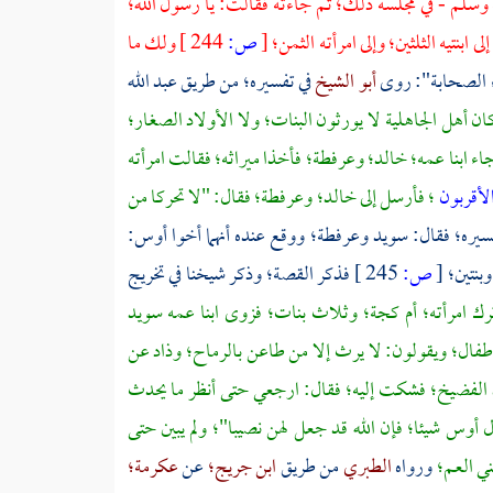
يه وسلم - في مجلسه ذلك؛ ثم جاءته فقالت: يا رسول الله؛
ابنتيه الثلثين؛ وإلى امرأته الثمن؛
[
ص:
244 ]
ولك ما
اء الصحابة": روى
أبو الشيخ
في تفسيره؛ من طريق
عبد الله
ان أهل الجاهلية لا يورثون البنات؛ ولا الأولاد الصغار؛
جاء ابنا عمه؛
خالد؛
وعرفطة؛
فأخذا ميراثه؛ فقالت امرأته
الأقربون
؛ فأرسل إلى
خالد؛
وعرفطة؛
فقال: "لا تحركا من
سيره؛ فقال:
سويد
وعرفطة؛
ووقع عنده أنهما أخوا
أوس:
وبنتين؛
[
ص:
245 ]
فذكر القصة؛ وذكر شيخنا في تخريج
رك امرأته؛
أم كجة؛
وثلاث بنات؛ فزوى ابنا عمه
سويد
لأطفال؛ ويقولون: لا يرث إلا من طاعن بالرماح؛ وذاد عن
الفضيخ؛
فشكت إليه؛ فقال: ارجعي حتى أنظر ما يحدث
ال
أوس
شيئا؛ فإن الله قد جعل لهن نصيبا"؛ ولم يبين حتى
بني العم؛
ورواه
الطبري
من طريق
ابن جريج؛
عن
عكرمة؛