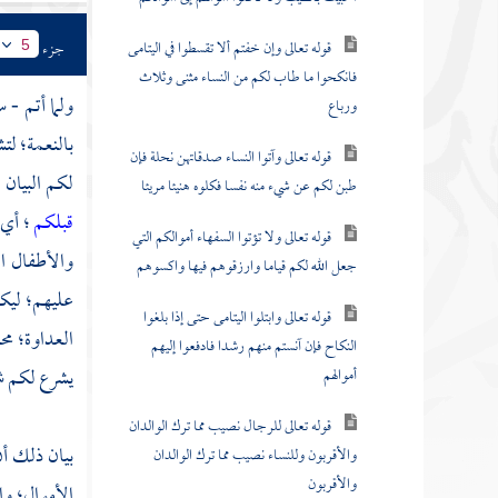
قوله تعالى وإن خفتم ألا تقسطوا في اليتامى
جزء
5
فانكحوا ما طاب لكم من النساء مثنى وثلاث
ولما أتم - 
ورباع
بالنعمة؛ لت
قوله تعالى وآتوا النساء صدقاتهن نحلة فإن
لكم البيان 
طبن لكم عن شيء منه نفسا فكلوه هنيئا مريئا
قبلكم
؛ أي:
قوله تعالى ولا تؤتوا السفهاء أموالكم التي
والأطفال ا
جعل الله لكم قياما وارزقوهم فيها واكسوهم
عليهم؛ ليكو
قوله تعالى وابتلوا اليتامى حتى إذا بلغوا
العداوة؛ م
النكاح فإن آنستم منهم رشدا فادفعوا إليهم
يشرع لكم شي
أموالهم
قوله تعالى للرجال نصيب مما ترك الوالدان
بيان ذلك أن
والأقربون وللنساء نصيب مما ترك الوالدان
والأقربون
الأموال؛ وا