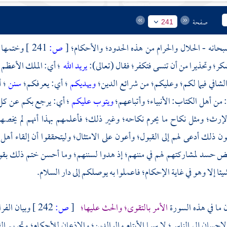
صفحة
241
سبحانه - الحلال والحرام من هذه الحدود؛ والأحكام؛
[
ص:
241 ]
وختمها ب
شكر؛ وتحذيرا من أن تنسى فتكفر؛ فقال (تعالى):
يريد الله
؛ أي: الملك الأعظم إ
الشافي فيما لكم؛ وعليكم؛ من شرائع الدين؛
ويهديكم
؛ أي: يعرفكم؛
سنن
؛ 
 من أهل الكتاب: الأنبياء؛ وأتباعهم؛
ويتوب عليكم
؛ أي: يرجع بكم عن كل ما
لإرث؛ ومثل نكاح ما يحرم نكاحه؛ وغير ذلك؛ فأعلمهم بهذا أنهم لم يخصه
ن ذلك أدعى لهم إلى القبول؛ وأعون على الامتثال؛ وليتحققوا أن إلقاء أهل 
حض حسد لمشاركتهم لهم في مننهم؛ إذ هدوا لسننهم؛ وما أحسن ختم ذلك بقو
ئا إلا وهو في غاية الإحكام؛ فاعملوا به يوصلكم إلى دار السلام.
 ما في هذه السورة
الأمر بالتقوى؛ والحث عليها؛
[
ص:
242 ]
وبيان الفر
لإحسان إلى الناس؛ لا سيما الأيتام والوالدين؛ والإذعان للأحكام؛ وتحريم ا