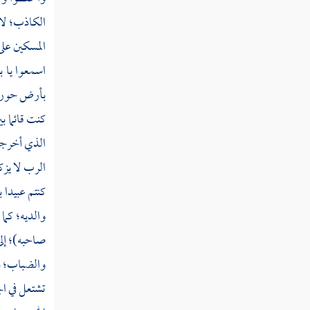
حكما من أهله وحكما من أهلها
الكاذب؛ لا 
المسكين على
قوله تعالى واعبدوا الله ولا تشركوا به شيئا
وبالوالدين إحسانا
اسمعوا يا ب
بأرض حوريب؛ 
قوله تعالى الذين يبخلون ويأمرون الناس
بالبخل ويكتمون ما آتاهم الله من فضله
كنت قائما ب
الذي أخرج
قوله تعالى والذين ينفقون أموالهم رئاء الناس
الرب لا يزك
ولا يؤمنون بالله ولا باليوم الآخر
كنتم عبيدا
قوله تعالى وماذا عليهم لو آمنوا بالله واليوم
والديه؛ كما
الآخر وأنفقوا مما رزقهم الله
صاحبه)؛ إلى
قوله تعالى إن الله لا يظلم مثقال ذرة وإن تك
والضباب؛ ب
حسنة يضاعفها ويؤت من لدنه أجرا عظيما
تشتعل في ال
قوله تعالى فكيف إذا جئنا من كل أمة بشهيد