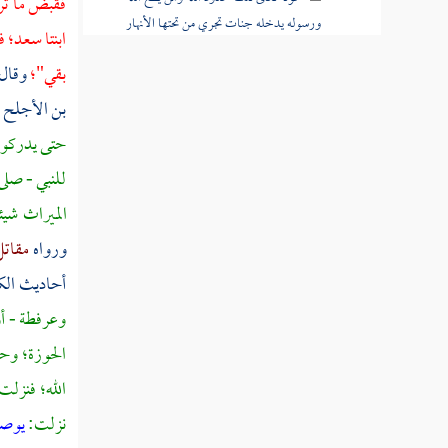
فقبض ما ت
ورسوله يدخله جنات تجري من تحتها الأنهار
ابنتا
سعد؛
ف
خالدين فيها
بقي"؛
وقال
قوله تعالى ومن يعص الله ورسوله ويتعد
بن الأجلح 
حدوده يدخله نارا خالدا فيها وله عذاب مهين
حتى يدركوا
قوله تعالى واللاتي يأتين الفاحشة من نسائكم
للنبي - صلى
فاستشهدوا عليهن أربعة منكم
الميراث شيئ
قوله تعالى واللذان يأتيانها منكم فآذوهما فإن
ورواه
مقات
تابا وأصلحا فأعرضوا عنهما
أحاديث ال
قوله تعالى إنما التوبة على الله للذين يعملون
وعرفطة
- أ
السوء بجهالة ثم يتوبون من قريب
الحوزة؛ وح
قوله تعالى وليست التوبة للذين يعملون
الله؛ فنزلت
السيئات حتى إذا حضر أحدهم الموت قال إني
نزلت:
يوصي
تبت الآن