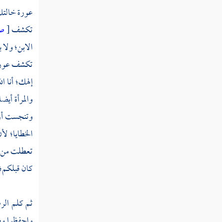
عورة خالتك 
قوله تعالى ومن يفعل ذلك عدوانا وظلما
تكشف
[
ص
فسوف نصليه نارا وكان ذلك على الله يسيرا
الابن؛ ولا 
قوله تعالى إن تجتنبوا كبائر ما تنهون عنه نكفر
تكشف عورته
عنكم سيئاتكم وندخلكم مدخلا كريما
إلهك؛ أنا ا
قوله تعالى ولا تتمنوا ما فضل الله به بعضكم
والمرأة أيض
على بعض للرجال نصيب مما اكتسبوا وللنساء
نصيب مما اكتسبن
وتنجست أرض
الخطايا؛ لأ
قوله تعالى ولكل جعلنا موالي مما ترك الوالدان
والأقربون والذين عقدت أيمانكم
تعطلت من ال
كان قبلكم؛ و
قوله تعالى الرجال قوامون على النساء بما
فضل الله بعضهم على بعض وبما أنفقوا من
أموالهم
ثم كلم ال
واحفظوا وصا
قوله تعالى وإن خفتم شقاق بينهما فابعثوا