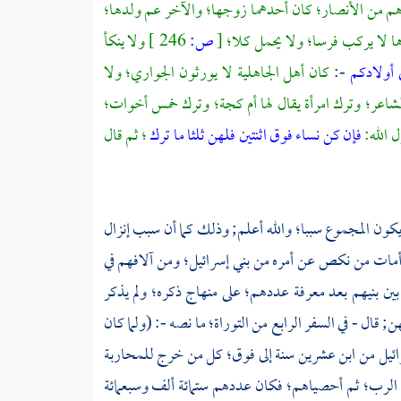
م من
الأنصار؛
كان أحدهما زوجها؛ والآخر عم ولدها؛
ها لا يركب فرسا؛ ولا يحمل كلا؛
[
ص:
246 ]
ولا ينكأ
ي أولادكم
-:
كان أهل الجاهلية لا يورثون الجواري؛ ولا
شاعر؛ وترك امرأة يقال لها
أم كجة؛
وترك خمس أخوات؛
ل الله:
فإن كن نساء فوق اثنتين فلهن ثلثا ما ترك
؛ ثم قال
كون المجموع سببا؛ والله أعلم; وذلك كما أن سبب إنزال
ا أمات من نكص عن أمره من بني إسرائيل؛ ومن آلافهم في
بين بنيهم بعد معرفة عددهم؛ على منهاج ذكره؛ ولم يذكر
 قال - في السفر الرابع من التوراة؛ ما نصه -: (ولما كان
ائيل من ابن عشرين سنة إلى فوق؛ كل من خرج للمحاربة
الرب؛ ثم أحصياهم؛ فكان عددهم ستمائة ألف وسبعمائة