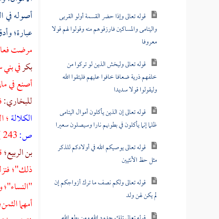
أصوله في ال
قوله تعالى وإذا حضر القسمة أولو القربى
واليتامى والمساكين فارزقوهم منه وقولوا لهم قولا
عبارة؛ وأد
معروفا
مرضت فعادني
قوله تعالى وليخش الذين لو تركوا من
بكر
في
بني 
خلفهم ذرية ضعافا خافوا عليهم فليتقوا الله
أصنع في مال
وليقولوا قولا سديدا
للبخاري:
ف
قوله تعالى إن الذين يأكلون أموال اليتامى
الكلالة
؛ ال
ظلما إنما يأكلون في بطونهم نارا وسيصلون سعيرا
ص:
243 ]
قوله تعالى يوصيكم الله في أولادكم للذكر
بن الربيع؛
ق
مثل حظ الأنثيين
ذلك"؛ فنزلت
قوله تعالى ولكم نصف ما ترك أزواجكم إن
"النساء"؛ و
لم يكن لهن ولد
أمهما الثمن
قوله تعالى تلك حدود الله ومن يطع الله