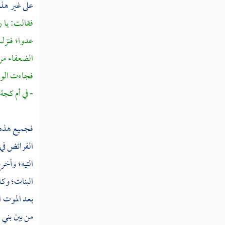
على غير هذ
قوله تعالى يا أيها الذين آمنوا لا يحل لكم أن
فقالت: يا ر
ترثوا النساء كرها
عدوا؛ فنز
قوله تعالى وإن أردتم استبدال زوج مكان
الضعفاء من 
زوج وآتيتم إحداهن قنطارا فلا تأخذوا منه شيئا
فجاءت الور
قوله تعالى وكيف تأخذونه وقد أفضى
- في
أم كجة
بعضكم إلى بعض وأخذن منكم ميثاقا غليظا
قوله تعالى ولا تنكحوا ما نكح آباؤكم من
فجميع هذه ا
النساء إلا ما قد سلف إنه كان فاحشة ومقتا وساء
الفرائض في 
سبيلا
التيه؛ وأخر
قوله تعالى حرمت عليكم أمهاتكم وبناتكم
البنات؛ وكا
وأخواتكم وعماتكم وخالاتكم وبنات الأخ وبنات
بعد الموت 
الأخت
من بين بني إ
قوله تعالى والمحصنات من النساء إلا ما