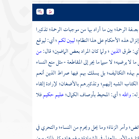
صفة الرحمة؛ بين ما أراد بها من موجبات الرحمة؛ تذكيرا
نزال هذه الأحكام على هذا النظام؛
ليبين لكم
؛ أي: ليوقع
أي: طرق
الذين
؛ ولما كان المراد بعض الماضين؛ قال:
من
 لا يرضيه؛ لا سيما ما يجر إلى المقاطعة - مثل منع النساء
م بهذه التكاليف؛ بل يسلك بهم فيها صراط الذين أنعم
الكتاب الشبه إليهم؛ وتذكيرهم بالأضغان؛ لإرادة إلقاء
له:
والله
؛ أي: المحيط بأوصاف الكمال؛
عليم حكيم
فلا
ائض؛ وأمر الزناة؛ وما يحل ويحرم من النساء؛ والتحري في
لقتل؛ والأمر بالعدل في الشهادة؛ وغيرها؛ وكل ذلك مبين