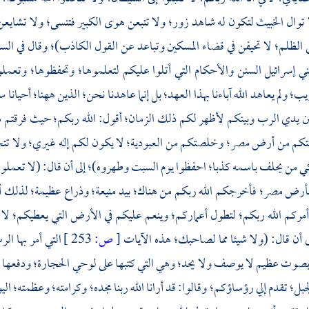
توال الخبيث لتكون له شاهد زور؛ ولا تتبعن هوى الكبير فتنسى؛ ولا تشايعن
 الظلم؛ لا تحيفن في قضاء المسكين وتباعد عن القول الكاذب)؛ وقال في ال
ني إسرائيل السنن والأحكام التي أتلوا عليكم لتعلموها؛ وتحفظوها؛ وتعملو
ولم يعاهد الله آباءنا بهذا العهد؛ بل إنما عاهدنا نحن؛ الذين ههنا؛ أحيانا س
ين يدي الرب وبينكم لأظهر لكم ذلك الزمان؛ أقول: الله ربكم؛ حيث فرقتم من 
تكم من أرض
مصر؛
وخلصتكم من العبودية؛ لا يكون لكم إله غيري؛ ولا تتخ
ي من يحلف باسمه كذبا؛ احفظوا يوم السبت وطهروه)؛ إلى أن قال: (لا تعملوا
 بأرض
مصر؛
فأخرجكم الله ربكم من هناك؛ بيد منيعة؛ وذراع عظيمة؛ لذلك 
 أمركم الله ربكم؛ لتطول أعماركم؛ وينعم عليكم في الأرض التي يعطيكم؛ لا تق
 أن قال: (ولا شيئا مما لصاحبك؛ هذه الآيات
[
ص:
253 ]
التي أمر بها ال
صوت عظيم لا يوصف ولا يحد؛ وهي التي كتبها على لوحي الحجارة؛ ودفعها إ
جبل؛ تقدم إلي رؤساؤكم؛ وقالوا: قد أرانا الله ربنا مجده؛ وكرامته؛ وعظمته؛ ا