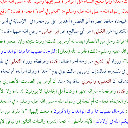
رك
سعد؛
وإنما تنكح النساء على أموالهن؛ فلم يجبها رسول الله - صلى الله عل
قال رسول الله - صلى الله عليه وسلم -: "ادعي لي أخاه"؛ فجاء؛ فقال: "ادفع إلى 
 شيخنا؛ حافظ عصره؛
أبو الفضل؛ أحمد بن علي بن حجر؛
في "الإصابة في أسم
الكندي؛
عن
الكلبي؛
عن
أبي صالح؛
عن
ابن عباس
- رضي الله عنهما -قال:
ك
؛ فمات رجل من
الأنصار؛
يقال له
أوس بن ثابت؛
وترك بنتين؛ وابنا صغيرا؛ ف
 الله عليه وسلم - ذلك؛ فأنزل الله (تعالى):
للرجال نصيب مما ترك الوالدان و
ا"؛
ورواه
أبو الشيخ
من وجه آخر؛ فقال:
قتادة
وعرفطة؛
ورواه
الثعلبي
في تف
ل
في تفسيره؛ فقال: إن
أوس بن مالك
توفي يوم
"أحد"؛
وترك امرأته؛
أم كجة؛
كشاف أن
الثعلبي؛
والبغوي
ساقا بلا سند
أن
أوس بن الصامت الأنصاري
ت
و
قتادة
وعرفجة
- ميراثه عنهن؛ وكان أهل الجاهلية لا يورثون النساء؛ ولا ا
از الغنيمة؛ فجاءت
أم كجة
إلى رسول الله - صلى الله عليه وسلم - في
مسجد 
:
للرجال نصيب مما ترك الوالدان والأقربون
؛ فبعث إليهما: "لا تفرقا من م
كم الله في أولادكم
الآية؛ فأعطى
أم كجة
الثمن؛ والبنات الثلثين؛ والباقي لا