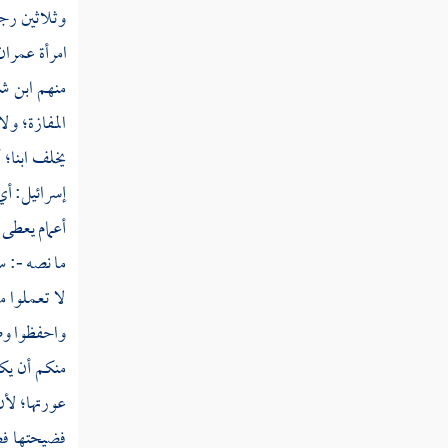
وثلاثين رج
ملكت أيمانكم كتاب الله عليكم
امرأة عمرا
قوله تعالى ومن لم يستطع منكم طولا أن ينكح
منهم ابن شه
المحصنات المؤمنات فمن ما ملكت أيمانكم من
المفازة؛ ول
فتياتكم المؤمنات
يخلف ابنا؛ 
قوله تعالى يريد الله ليبين لكم ويهديكم سنن
إسرائيل: أي 
الذين من قبلكم ويتوب عليكم
أعمام يعطى 
قوله تعالى والله يريد أن يتوب عليكم ويريد
ما نصه -: سن
الذين يتبعون الشهوات أن تميلوا ميلا عظيما
لا تعملوا م
قوله تعالى يريد الله أن يخفف عنكم وخلق
واحفظوا وصا
الإنسان ضعيفا
منكم أن يك
قوله تعالى يا أيها الذين آمنوا لا تأكلوا
عورتها؛ لأ
أموالكم بينكم بالباطل إلا أن تكون تجارة عن
فضيحتها فض
تراض منكم