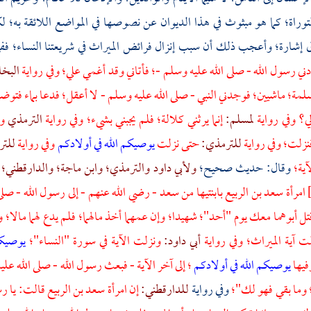
توراة؛ كما هو مبثوث في هذا الديوان عن نصوصها في المواضع اللائقة به؛ لك
ق إشارة؛ وأعجب ذلك أن سبب إنزال فرائض الميراث في شريعتنا النساء؛ 
 رسول الله - صلى الله عليه وسلم -؛ فأتاني وقد أغمي علي؛ وفي رواية
البخ
سلمة؛
ماشيين؛ فوجدني النبي - صلى الله عليه وسلم - لا أعقل؛ فدعا بماء ف
ي؟ وفي رواية
لمسلم:
إنما يرثني كلالة؛ فلم يجبني بشيء؛ وفي رواية
الترمذي
وك
نزلت؛ وفي رواية
للترمذي:
حتى نزلت
يوصيكم الله في أولادكم
وفي رواية
للت
آية؛
وقال: حديث صحيح؛
ولأبي داود
والترمذي؛
وابن ماجة؛
والدارقطني؛
امرأة سعد بن الربيع
بابنتيها من
سعد
- رضي الله عنهم - إلى رسول الله - صلى 
تل أبوهما معك يوم
"أحد"؛
شهيدا؛ وإن عمهما أخذ مالهما؛ فلم يدع لهما مالا؛ 
 آية الميراث؛ وفي رواية
أبي داود:
ونزلت الآية في سورة "النساء"؛
يوصيكم
فيها
يوصيكم الله في أولادكم
؛ إلى آخر الآية - فبعث رسول الله - صلى الله علي
؛ وما بقي فهو لك"؛
وفي رواية
للدارقطني:
إن
امرأة سعد بن الربيع
قالت: يا رس