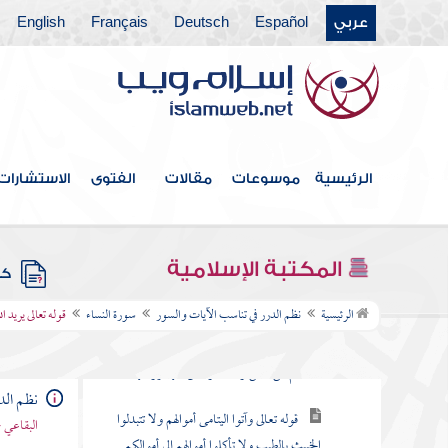
عربي
Español
Deutsch
Français
English
فهرس الكتاب
مقدمة
سورة الفاتحة
الرئيسية
موسوعات
مقالات
الفتوى
الاستشارات
سورة البقرة
سورة آل عمران
المكتبة الإسلامية
كتب
سورة النساء
الرئيسية
نظم الدرر في تناسب الآيات والسور
سورة النساء
قوله تعالى يريد 
قوله تعالى يا أيها الناس اتقوا ربكم الذي
خلقكم من نفس واحدة وخلق منها زوجها
نظم الد
قوله تعالى وآتوا اليتامى أموالهم ولا تتبدلوا
البقاعي 
الخبيث بالطيب ولا تأكلوا أموالهم إلى أموالكم