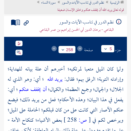
الرئيسية
نظم الدرر في تناسب الآيات والسور
سورة النساء
تراجم الأعلام
قوله تعالى يريد الله أن يخفف عنكم وخلق الإنسان ضعيفا
نظم الدرر في تناسب الآيات والسور
البقاعي - برهان الدين أبي الحسن إبراهيم بن عمر البقاعي
جزء
صفحة
5
258
ولما كان الميل متعبا لمرتكبه؛ أخبرهم أن علة بيانه للهداية؛
وإرادته التوبة؛ الرفق بهم؛ فقال:
يريد الله
؛ أي: وهو الذي له
الجلال؛ والجمال؛ وجميع العظمة؛ والكمال؛
أن يخفف عنكم
؛ أي:
يفعل في هذا البيان؛ وهذه الأحكام؛ فعل من يريد ذلك؛ فيضع
عنكم الآصار التي كانت على من كان قبلكم؛ الحاملة على الميل؛
ويرخص لكم في
[
ص:
258 ]
بعض الأشياء؛ كنكاح الأمة -
على ما تقدم -؛ ودل على علة ذلك بالواو العاطفة; لأنكم خلقتم