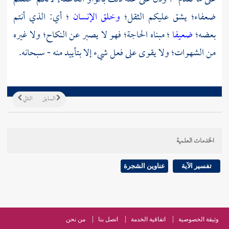
ضعفاء؛ يشق عليكم الثقل؛
وخلق الإنسان
؛ أي: الذي أنتم
بعضه؛
ضعيفا
؛ مبناه الحاجة؛ فهو لا يصبر عن النكاح؛ ولا غيره
من الشهوات؛ ولا يقوى على فعل شيء إلا بتأييد منه - سبحانه.
السابق
التالي
الخدمات العلمية
تفسير الآية
عناوين الشجرة
وثيقة الخصوصية
اتفاقية الخدمة
اتصل بنا
من نحن