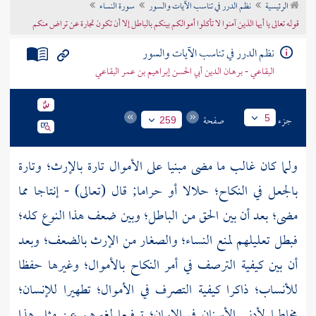
الرئيسية
نظم الدرر في تناسب الآيات والسور
سورة النساء
تراجم الأعلام
قوله تعالى يا أيها الذين آمنوا لا تأكلوا أموالكم بينكم بالباطل إلا أن تكون تجارة عن تراض منكم
نظم الدرر في تناسب الآيات والسور
البقاعي - برهان الدين أبي الحسن إبراهيم بن عمر البقاعي
جزء
صفحة
5
259
ولما كان غالب ما مضى مبنيا على الأموال تارة بالإرث؛ وتارة
بالجعل في النكاح؛ حلالا أو حراما; قال (تعالى) - إنتاجا مما
مضى؛ بعد أن بين الحق من الباطل؛ وبين ضعف هذا النوع كله؛
فبطل تعليلهم لمنع النساء؛ والصغار من الإرث بالضعف؛ وبعد
أن بين كيفية الترصف في أمر النكاح بالأموال؛ وغيرها حفظا
للأنساب؛ ذاكرا كيفية التصرف في الأموال؛ تطهيرا للإنسان؛
مخاطبا لأدنى الأسنان في الإيمان؛ ترفيعا لغيرهم عن مثل هذا