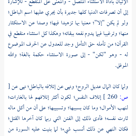
الإتيان بأداة الاستثناء المتصل - والمعنى على المنقطع - للإشارة
إلى أن تصرفات الدنيا كلها جديرة بأن يجري عليها اسم الباطل؛
ولو لم يكن "إلا"؛ معنيا بها تزهيدا فيها؛ وصدا عن الاستكثار
منها؛ وترغيبا فيما يدوم نفعه ببقائه؛ وهكذا كل استثناء منقطع في
القرآن؛ من تأمله حق التأمل وجد للعدول عن الحرف الموضوع
له - وهو "لكن" - إلى صورة الاستثناء حكمة بالغة؛ والله
الموفق.
ولما كان المال عديل الروح؛ ونهى عن إتلافه بالباطل؛ نهى عن
[
ص:
260 ]
إتلاف النفس؛ لكون أكثر إتلافهم لها بالغارات؛
لنهب الأموال؛ وما كان بسببها؛ وتسبيبها؛ على أن من أكل ماله
ثارت نفسه؛ فأدى ذلك إلى الفتن التي ربما كان آخرها القتل؛
فكان النهي عن ذلك أنسب شيء؛ لما بنيت عليه السورة من