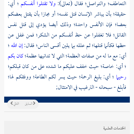
التعاطف؛ والتواصل؛ فقال (تعالى):
ولا تقتلوا أنفسكم
؛ أي:
حقيقة؛ بأن يباشر الإنسان قتل نفسه؛ أو مجازا بأن يقتل بعضكم
بعضا؛ فإن الأنفس واحدة؛ وذلك أيضا يؤدي إلى قتل نفس
القاتل؛ فلا تغفلوا عن حظ أنفسكم من الشكر؛ فمن غفل عن
حظها فكأنما قتلها؛ ثم علله بما يلين أقسى الناس؛ فقال:
إن الله
؛
أي: مع ما له من صفات العظمة؛ التي لا تدانيها عظمة؛
كان بكم
؛ أي: خاصة؛ حيث خفف عليكم ما شدده على من كان قبلكم؛
رحيما
؛ أي: بليغ الرحمة؛ حيث يسر لكم الطاعة؛ ووفقكم لها؛
فأبلغ - سبحانه - الترغيب في الامتثال;
السابق
التالي
الخدمات العلمية