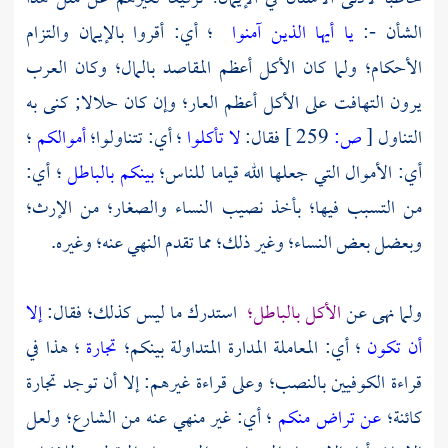
الشأن -:
يا أيها الذين آمنوا
؛ أي: أقروا بالإيمان والتزام
الأحكام؛ ولما كان الأكل أعظم المقاصد بالمال؛ وكان
العرب
يرون التهافت على الأكل أعظم العار؛ وإن كان حلالا; كنى به
التناول
[
ص:
259 ]
فقال:
لا تأكلوا
؛ أي: تتناولوا؛
أموالكم
؛
أي: الأموال التي جعلها الله قياما للناس؛
بينكم بالباطل
؛ أي:
من التسبب فيها؛ بأخذ نصيب النساء والصغار؛ من الإرث؛
وبعضل بعض النساء؛ وغير ذلك؛ مما تقدم النهي عنه؛ وغيره.
ولما نهى عن
الأكل بالباطل؛
استدرك ما ليس كذلك؛ فقال:
إلا
أن تكون
؛ أي: المعاملة المدارة المتداولة بينكم؛
تجارة
؛ هذا في
قراءة الكوفيين بالنصب؛ وعلى قراءة غيرهم: إلا أن توجد تجارة
كائنة؛
عن تراض منكم
؛ أي: غير منهي عنه من الشارع؛ ولعل