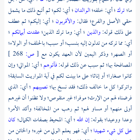
ما؛
ترك
؛ أي: خلفه؛
الوالدان
؛ أي: لكم؛ ثم أتبع ذلك ما يشمل
حقي الأصل والفرع؛ فقال:
والأقربون
؛ أي: إليكم؛ ثم عطف
على ذلك قوله:
والذين
؛ أي: وما ترك الذين؛
عقدت أيمانكم
؛
أي: مما تركه من تدلون إليه بنسب؛ أو سبب؛ بالحلف؛ أو الولاء؛
أو الصهر؛ وذكر اليمين لأن العهد يكون مع
[
ص:
268 ]
المصافحة بها؛ ثم سبب عن ذلك قوله:
فآتوهم
؛ أي: الموالي؛ وإن
كانوا صغارا؛ أو إناثا؛ على ما بينت لكم في آية المواريث السابقة؛
واتركوا كل ما خالف ذلك؛ فقد نسخ بها؛
نصيبهم
؛ أي: الذي
فرضناه لهم من الإرث؛ موفرا؛ غير منقوص؛ ولا تظنوا أن غيرهم
أولى منهم؛ أو مساو لهم؛ ثم رهب من المخالفة؛ وأكد الأمر؛
وعدا ووعيدا؛ بقوله:
إن الله
؛ أي: المحيط بصفات الكمال؛
كان
على كل شيء شهيدا
؛ أي: فهو يعلم الولي من غيره؛ والخائن من