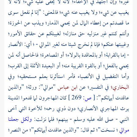
غيره؛ وإن اجتهد في الإخفاء؛ لأنه لا يخفى عليه شيء؛ لأنه لا
يغيب عن شيء؛ ولا يغيب عنه شيء؛ فالمعنى: "إنا لم نفعل سوى
ما قصدتم من إعطاء المال لمن يحمي الذمار؛ ويذب عن الحوزة؛
وأنتم كنتم غير منزليه حق منازله؛ لغيبتكم عن حقائق الأمور؛
وغيبتها عنكم؛ فإنا لم نخرج شيئا منه لغير الموالي - ؛ أي:
الأنصار
- إما بالقرابة؛ أو بالمعاقدة بالولاء؛ أو المصاهرة؛ فالحاصل أنه لمن
يحمي بالفعل؛ أو بالقوة القريبة منه؛ أو البعيدة الآثلة إلى القرب؛
وأما التفضيل في الأنصباء فأمر استأثرنا بعلم مستحقيه؛ وفي
البخاري؛
في التفسير؛ عن
ابن عباس
"موالي": ورثة؛ "والذين
عاقدت أيمانكم":
[
ص:
269 ]
كان
المهاجرون
لما قدموا
المدينة
يرث المهاجري الأنصاري؛ دون ذوي رحمه؛ للأخوة التي آخى
النبي - صلى الله عليه وسلم - بينهم؛ فلما نزلت:
ولكل جعلنا
موالي
؛ نسخت"؛ ثم قال: "والذين عاقدت أيمانكم"؛ من النصر؛