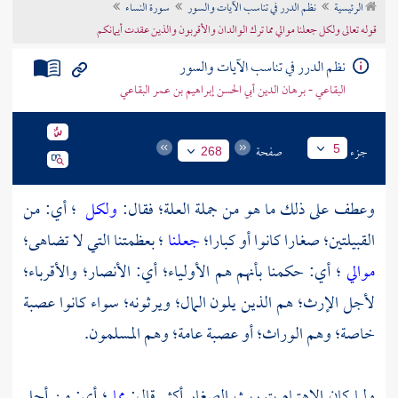
الرئيسية
نظم الدرر في تناسب الآيات والسور
سورة النساء
تراجم الأعلام
قوله تعالى ولكل جعلنا موالي مما ترك الوالدان والأقربون والذين عقدت أيمانكم
نظم الدرر في تناسب الآيات والسور
البقاعي - برهان الدين أبي الحسن إبراهيم بن عمر البقاعي
جزء
صفحة
5
268
وعطف على ذلك ما هو من جملة العلة؛ فقال:
ولكل
؛ أي: من
القبيلتين؛ صغارا كانوا أو كبارا؛
جعلنا
؛ بعظمتنا التي لا تضاهى؛
موالي
؛ أي: حكمنا بأنهم هم الأولياء؛ أي: الأنصار؛ والأقرباء؛
لأجل الإرث؛ هم الذين يلون المال؛ ويرثونه؛ سواء كانوا عصبة
خاصة؛ وهم الوراث؛ أو عصبة عامة؛ وهم المسلمون.
ولما كان الاهتمام بتوريث الصغار أكثر قال:
مما
؛ أي: من أجل