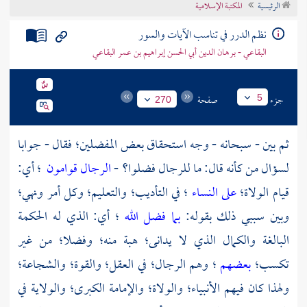
الرئيسية
المكتبة الإسلامية
تراجم الأعلام
نظم الدرر في تناسب الآيات والسور
البقاعي - برهان الدين أبي الحسن إبراهيم بن عمر البقاعي
جزء
صفحة
5
270
ثم بين - سبحانه - وجه استحقاق بعض المفضلين؛ فقال - جوابا
لسؤال من كأنه قال: ما للرجال فضلوا؟ -
الرجال قوامون
؛ أي:
قيام الولاة؛
على النساء
؛ في التأديب؛ والتعليم؛ وكل أمر ونهي؛
وبين سببي ذلك بقوله:
بما فضل الله
؛ أي: الذي له الحكمة
البالغة والكمال الذي لا يدانى؛ هبة منه؛ وفضلا؛ من غير
تكسب؛
بعضهم
؛ وهم الرجال؛ في العقل؛ والقوة؛ والشجاعة؛
ولهذا كان فيهم الأنبياء؛ والولاة؛ والإمامة الكبرى؛ والولاية في