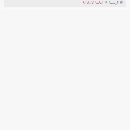
الرئيسية
المكتبة الإسلامية
تراجم الأعلام