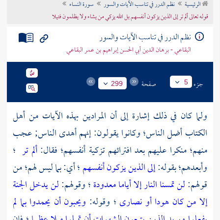
الرئيسية
نظم الدرر في تناسب الآيات والسور
سورة النساء
تراجم الأعلام
قوله تعالى ألم تر إلى الذين يزكون أنفسهم بل الله يزكي من يشاء ولا يظلمون فتيلا
نظم الدرر في تناسب الآيات والسور
البقاعي - برهان الدين أبي الحسن إبراهيم بن عمر البقاعي
جزء
صفحة
5
299
ولما كان في ذلك إشارة إلى أن المرادين بهذه الآيات من أهل
الكتاب أضل الناس؛ وكانوا يقولون: إنهم أهدى الناس; عجب
منهم؛ منكرا عليهم بعد افترائهم تزكية أنفسهم؛ فقال:
ألم تر
؛
وأبعدهم؛ بقوله:
إلى الذين يزكون أنفسهم
؛ أي: بما ليس لهم؛ من
قولهم:
لن تمسنا النار إلا أياما معدودة
؛ وقولهم:
لن يدخل الجنة
إلا من كان هودا أو نصارى
؛ وقوله:
ويحبون أن يحمدوا بما لم
يفعلوا
ويريد الذين يتبعون الشهوات أن تميلوا ميلا عظيما
؛ فإن