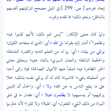
إبعاد غيرهم
[
ص:
299 ]
في الميل مصحح لتزكيتهم أنفسهم
بالباطل؛ ونحو ذلك؛ مما تقدم وغيره.
ولما كان معنى الإنكار: "ليس لهم ذلك؛ لأنهم كذبوا فيه؛
وظلموا"؛ أشار إليه بقوله:
بل الله
؛ أي: الذي له صفات الكمال؛
يزكي من يشاء
؛ أي: بما له من العلم التام؛ والقدرة الشاملة؛
والحكمة البالغة؛ والعدل السوي؛ بالثناء عليه؛ وبخلق معاني
الخير الظاهرة فيه؛ لتنشأ عنها الأعمال الصالحة؛ فإذا زكى أحدا
من أصفيائه بشيء؛ كالنبوة؛ كان له أن يزكي نفسه بذلك؛ حملا
على ما ينفع الناس به عن الله؛
ولا
؛ أي: والحال أن الذين
يزكيهم؛ أو يدسيهم؛ لا
يظلمون فتيلا
؛ أي: مقدار ما في شق
النواة من ذلك الشيء المفتول؛ أي: قليلا؛ ولا كثيرا؛ لأنه عالم بما