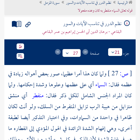
الرئيسية
نظم الدرر في تناسب الآيات والسور
سورة المزمل
تراجم الأعلام
قوله تعالى السماء منفطر به كان وعده مفعولا
نظم الدرر في تناسب الآيات والسور
البقاعي - برهان الدين أبي الحسن إبراهيم بن عمر البقاعي
جزء
صفحة
21
27
[
ص:
27 ]
ولما كان هذا أمرا عظيما، صور بعض أهواله زيادة في
عظمه فقال:
السماء
أي على عظمها وعلوها وشدة إحكامها. ولما
كان المراد الجنس الشامل للكل ذكر فقال:
منفطر
أي منشق
متزايل من هيبة الرب تزايل المتفرط من السلك، ولو أنث لكان
ظاهرا في واحدة من السماوات، وفي اختيار التذكير أيضا لطيفة
أخرى، وهي إفهام الشدة الزائدة في الهول المؤدي إلى انفطاره ما
هو في غاية الشدة لأن الذكر في كل شيء أشد من الأنثى، وذلك