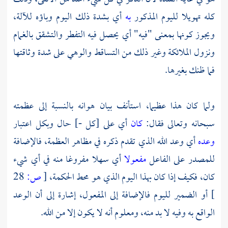
كله تهويلا لليوم المذكور
به
أي بشدة ذلك اليوم وباؤه للآلة،
ويجوز كونها بمعنى "فيه" أي يحصل فيه التفطر والتشقق بالغمام
ونزول الملائكة وغير ذلك من التساقط والوهي على شدة وثاقتها
فما ظنك بغيرها.
ولما كان هذا عظيما، استأنف بيان هوانه بالنسبة إلى عظمته
سبحانه وتعالى فقال:
كان
أي على [كل -] حال وبكل اعتبار
وعده
أي وعد الله الذي تقدم ذكره في مظاهر العظمة، فالإضافة
للمصدر على الفاعل
مفعولا
أي سهلا مفروغا منه في أي شيء
كان، فكيف إذا كان بهذا اليوم الذي هو محط الحكمة،
[
ص:
28
]
أو الضمير لليوم فالإضافة إلى المفعول، إشارة إلى أن الوعد
الواقع به وفيه لا بد منه، ومعلوم أنه لا يكون إلا من الله.