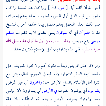
آخر القرآن ألف آية.
[
ص:
33 ]
ولما كان هذا نسخا لما كان
واجبا من قيام الليل أول السورة لعلمه سبحانه بعدم إحصائه،
فسر ذلك العلم المجمل بعلم مفصل بيانا لحكمة أخرى للنسخ
فقال:
علم أن
أي أنه
سيكون
يعني بتقدير لا بد لكم منه
منكم
مرضى
جمع مريض،
وهذه السورة من أول ما أنزل عليه صلى الله
عليه وسلم،
ففي هذه بشارة بأن أهل الإسلام يكثرون جدا.
ولما ذكر عذر المريض وبدأ به لكونه أعم ولا قدرة للمريض على
دفعه، أتبعه السفر للتجارة لأنه يليه في العموم، فقال مبشرا مع
كثرة أهل الإسلام باتساع الأرض لهم:
وآخرون
أي غير المرضى
يضربون
أي يوقعون الضرب
في الأرض
أي يسافرون لأن الماشي
بجد واجتهاد يضرب الأرض برجله، ثم استأنف بيان علة