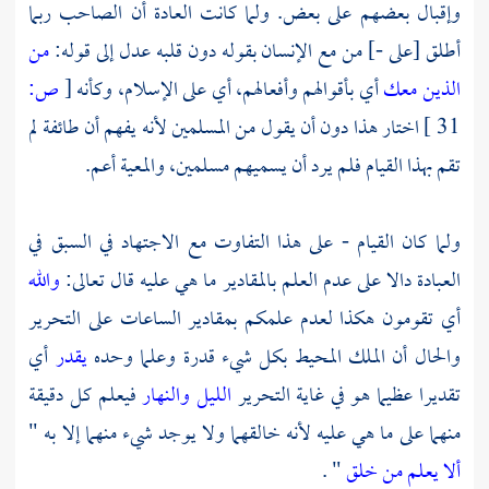
وإقبال بعضهم على بعض. ولما كانت العادة أن الصاحب ربما
أطلق [على -] من مع الإنسان بقوله دون قلبه عدل إلى قوله:
من
الذين معك
أي بأقوالهم وأفعالهم، أي على الإسلام، وكأنه
[
ص:
31 ]
اختار هذا دون أن يقول من المسلمين لأنه يفهم أن طائفة لم
تقم بهذا القيام فلم يرد أن يسميهم مسلمين، والمعية أعم.
ولما كان القيام - على هذا التفاوت مع الاجتهاد في السبق في
العبادة دالا على عدم العلم بالمقادير ما هي عليه قال تعالى:
والله
أي تقومون هكذا لعدم علمكم بمقادير الساعات على التحرير
والحال أن الملك المحيط بكل شيء قدرة وعلما وحده
يقدر
أي
تقديرا عظيما هو في غاية التحرير
الليل والنهار
فيعلم كل دقيقة
منهما على ما هي عليه لأنه خالقهما ولا يوجد شيء منهما إلا به "
ألا يعلم من خلق
" .