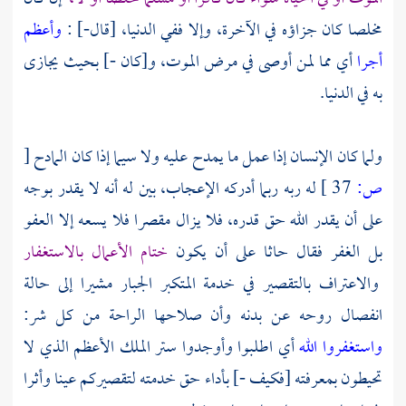
مخلصا كان جزاؤه في الآخرة، وإلا ففي الدنيا، [قال-] :
وأعظم
أجرا
أي مما لمن أوصى في مرض الموت، و[كان -] بحيث يجازى
به في الدنيا.
ولما كان الإنسان إذا عمل ما يمدح عليه ولا سيما إذا كان المادح
[
ص:
37 ]
له ربه ربما أدركه الإعجاب، بين له أنه لا يقدر بوجه
على أن يقدر الله حق قدره، فلا يزال مقصرا فلا يسعه إلا العفو
بل الغفر فقال حاثا على أن يكون
ختام الأعمال بالاستغفار
والاعتراف بالتقصير في خدمة المتكبر الجبار مشيرا إلى حالة
انفصال روحه عن بدنه وأن صلاحها الراحة من كل شر:
واستغفروا الله
أي اطلبوا وأوجدوا ستر الملك الأعظم الذي لا
تحيطون بمعرفته [فكيف -] بأداء حق خدمته لتقصيركم عينا وأثرا