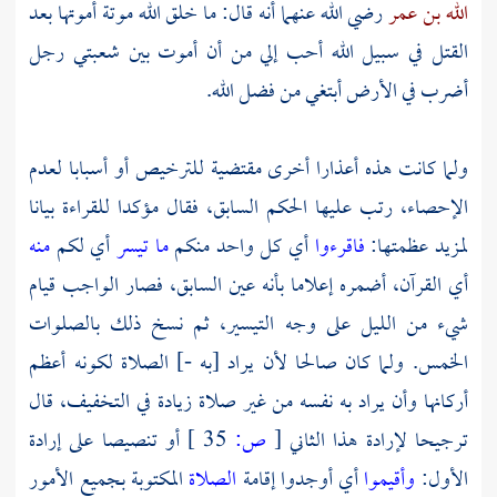
الله بن عمر
رضي الله عنهما أنه قال: ما خلق الله موتة أموتها بعد
القتل في سبيل الله أحب إلي من أن أموت بين شعبتي رجل
أضرب في الأرض أبتغي من فضل الله.
ولما كانت هذه أعذارا أخرى مقتضية للترخيص أو أسبابا لعدم
الإحصاء، رتب عليها الحكم السابق، فقال مؤكدا للقراءة بيانا
لمزيد عظمتها:
فاقرءوا
أي كل واحد منكم
ما تيسر
أي لكم
منه
أي القرآن، أضمره إعلاما بأنه عين السابق، فصار الواجب قيام
شيء من الليل على وجه التيسير، ثم نسخ ذلك بالصلوات
الخمس. ولما كان صالحا لأن يراد [به -] الصلاة لكونه أعظم
أركانها وأن يراد به نفسه من غير صلاة زيادة في التخفيف، قال
ترجيحا لإرادة هذا الثاني
[
ص:
35 ]
أو تنصيصا على إرادة
الأول:
وأقيموا
أي أوجدوا إقامة
الصلاة
المكتوبة بجميع الأمور