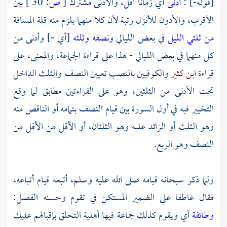
[قوله-] :
أدنى
أي زمانا أقل، والأدنى مشترك
[
ص:
30 ]
بين
الأقرب، والأدون للأنزل رتبة لأن كلا منهما يلزم منه قلة المسافة
من ثلثي الليل
في بعض الليالي
ونصفه وثلثه
[أي -] وأدنى من
كل منهما في بعض الليالي - هذا على قراءة الجماعة، والمعنى، على
قراءة
ابن كثير
والكوفيين بالنصب تعيين النصف والثلث الداخل
تحت الأدنى من الثلثين، وهو على القراءتين مطابق لما وقع
التخيير فيه في أول السورة بين قيام النصف بتمامه أو الناقص منه
وهو الثلث أو الزائد عليه وهو الثلثان، أو الأقل من الأقل من
النصف وهو الربع.
ولما ذكر سبحانه قيامه صلى الله عليه وسلم، أتبعه قيام أتباعه،
فقال عاطفا على الضمير المستكن في تقوم وحسنه الفصل:
وطائفة
أي ويقوم كذلك جماعة فيها أهلية التحلق بإقبالهم عليك