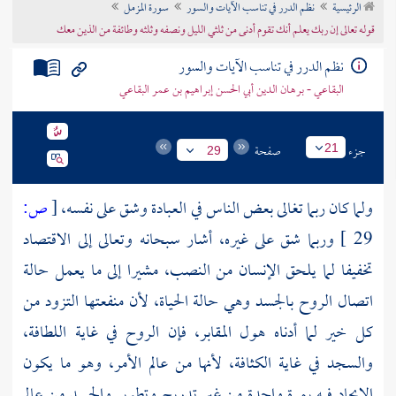
الرئيسية
نظم الدرر في تناسب الآيات والسور
سورة المزمل
تراجم الأعلام
قوله تعالى إن ربك يعلم أنك تقوم أدنى من ثلثي الليل ونصفه وثلثه وطائفة من الذين معك
نظم الدرر في تناسب الآيات والسور
البقاعي - برهان الدين أبي الحسن إبراهيم بن عمر البقاعي
جزء
صفحة
21
29
ولما كان ربما تغالى بعض الناس في العبادة وشق على نفسه،
[
ص:
29 ]
وربما شق على غيره، أشار سبحانه وتعالى إلى الاقتصاد
تخفيفا لما يلحق الإنسان من النصب، مشيرا إلى ما يعمل حالة
اتصال الروح بالجسد وهي حالة الحياة، لأن منفعتها التزود من
كل خير لما أدناه هول المقابر، فإن الروح في غاية اللطافة،
والسجد في غاية الكثافة، لأنها من عالم الأمر، وهو ما يكون
الإيجاد فيه بمرة واحدة من غير تدريج وتطوير والجسد من عالم