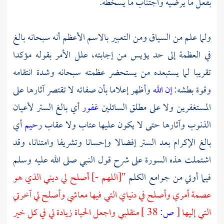
بفعل ما يرضيه واجتناب ما يسخطه.
ولما علم من السياق ومن التعبير بالاسم الأعظم أنه سبحانه بالغ
في العظمة إلى حد يؤيس من إجابته، علل الأمر بقوله مؤكدا
تقريبا لما يستبعده من يستحضر عظمته سبحانه وشدة انتقامه
وقوة بطشه:
إن الله
وأظهر إعلاما بأن صفاته لا تقتصر آثارها على
المستغفرين ولا على مطلق السائلين
غفور
أي بالغ الستر لأعيان
الذنوب وآثارها حتى لا يكون عليها عتاب ولا عقاب
رحيم
أي
بالغ الإكرام بعد الستر إفضالا وإحسانا وتشريفا وامتنانا، وقد
اشتملت هذه السورة على شرح قول النبي صلى الله عليه وسلم
فيما أوتي من جوامع الكلم
"[اللهم -] أصلح لي ديني الذي هو
عصمة أمري وأصلح في دنياي التي فيها معاشي وأصلح لي آخرتي
التي إليها
[
ص:
38 ]
منقلبي واجعل الحياة زيادة لي في كل خير