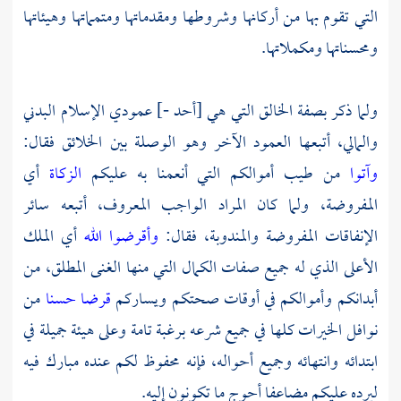
التي تقوم بها من أركانها وشروطها ومقدماتها ومتمماتها وهيئاتها
ومحسناتها ومكملاتها.
ولما ذكر بصفة الخالق التي هي [أحد -] عمودي الإسلام البدني
والمالي، أتبعها العمود الآخر وهو الوصلة بين الخلائق فقال:
وآتوا
من طيب أموالكم التي أنعمنا به عليكم
الزكاة
أي
المفروضة، ولما كان المراد الواجب المعروف، أتبعه سائر
الإنفاقات المفروضة والمندوبة، فقال:
وأقرضوا الله
أي الملك
الأعلى الذي له جميع صفات الكمال التي منها الغنى المطلق، من
أبدانكم وأموالكم في أوقات صحتكم ويساركم
قرضا حسنا
من
نوافل الخيرات كلها في جميع شرعه برغبة تامة وعلى هيئة جميلة في
ابتدائه وانتهائه وجميع أحواله، فإنه محفوظ لكم عنده مبارك فيه
ليرده عليكم مضاعفا أحوج ما تكونون إليه.