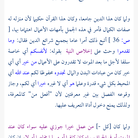
ولما كان هذا الدين جامعا، وكان هذا القرآن حكيما لأن منزله له
صفات الكمال فأمر في هذه الجمل بأمهات الأعمال اهتماما بها،
[
ص:
36 ]
أتبع ذلك أمرا عاما بجميع شرائع الدين فقال:
وما
تقدموا
وحث على
إخلاص النية
بقوله:
لأنفسكم
أي خاصة
سلفا لأجل ما بعد الموت لا تقدرون على الأعمال
من خير
أي أي
خير كان من عبادات البدن والمال
تجدوه
محفوظا لكم
عند الله
أي
المحيط بكل شيء قدرة وعلما
هو
أي لا غيره
خيرا
أي لكم، وجاز
وقوعه الفصل بين غير معرفتين لأن "أفعل من" كالمعرفة،
ولذلك يمنع دخول أداة التعريف عليها.
ولما كان [كل -]
من عمل خيرا جوزي عليه سواء كان عند
الموت أو في الحياة سواء كان كافرا أو مسلما مخلصا أو لا،
إن كان