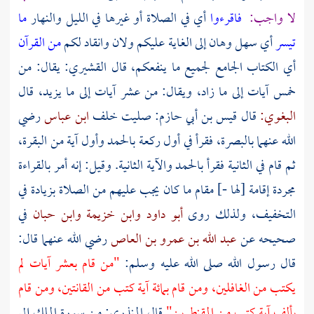
لا واجب:
فاقرءوا
أي في الصلاة أو غيرها في الليل والنهار
ما
تيسر
أي سهل وهان إلى الغاية عليكم ولان وانقاد لكم
من القرآن
أي الكتاب الجامع لجميع ما ينفعكم، قال
القشيري:
يقال: من
خمس آيات إلى ما زاد، ويقال: من عشر آيات إلى ما يزيد، قال
البغوي:
قال
قيس بن أبي حازم:
صليت خلف
ابن عباس
رضي
الله عنهما
بالبصرة،
فقرأ في أول ركعة بالحمد وأول آية من البقرة،
ثم قام في الثانية فقرأ بالحمد والآية الثانية. وقيل: إنه أمر بالقراءة
مجردة إقامة [لها -] مقام ما كان يجب عليهم من الصلاة بزيادة في
التخفيف، ولذلك روى
أبو داود
وابن خزيمة
وابن حبان
في
صحيحه عن
عبد الله بن عمرو بن العاص
رضي الله عنهما قال:
قال رسول الله صلى الله عليه وسلم:
"من قام بعشر آيات لم
يكتب من الغافلين، ومن قام بمائة آية كتب من القانتين، ومن قام
بألف آية كتب من المقنطرين"
قال
المنذري:
من سورة الملك إلى