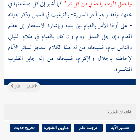
واجعل الموت راحة لي من كل شر"
كما أشير إلى كل جملة منها في
محلها، ولقد رجع آخر السورة - بالترغيب في العمل وذكر جزائه
- على أولها الأمر بالقيام بين يديه وبإشارة الاستغفار إلى عظم
المقام وإن جل العمل ودام وإن كان بالقيام في ظلام الليالي
والناس نيام، فسبحانه من له هذا الكلام المعجز لسائر الأنام
لإحاطته بالجلال والإكرام، فسبحانه من إله جابر القلوب
المنكسرة.
السابق
التالي
الخدمات العلمية
تفسير الآية
ترجمة علم
عناوين الشجرة
تخريج حديث