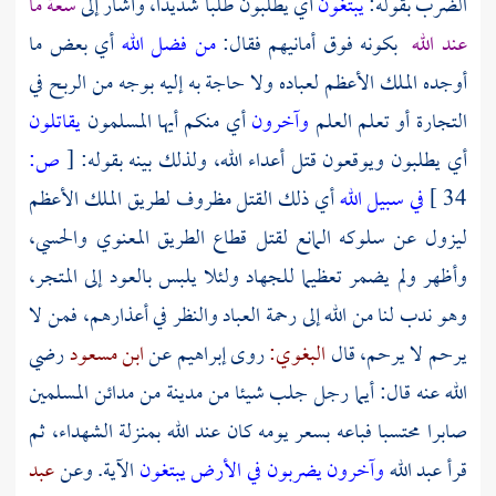
الضرب بقوله:
يبتغون
أي يطلبون طلبا شديدا، وأشار إلى
سعة ما
عند الله
بكونه فوق أمانيهم فقال:
من فضل الله
أي بعض ما
أوجده الملك الأعظم لعباده ولا حاجة به إليه بوجه من الربح في
التجارة أو تعلم العلم
وآخرون
أي منكم أيها المسلمون
يقاتلون
أي يطلبون ويوقعون قتل أعداء الله، ولذلك بينه بقوله:
[
ص:
34 ]
في سبيل الله
أي ذلك القتل مظروف لطريق الملك الأعظم
ليزول عن سلوكه المانع لقتل قطاع الطريق المعنوي والحسي،
وأظهر ولم يضمر تعظيما للجهاد ولئلا يلبس بالعود إلى المتجر،
وهو ندب لنا من الله إلى رحمة العباد والنظر في أعذارهم، فمن لا
يرحم لا يرحم، قال
البغوي:
روى
إبراهيم
عن
ابن مسعود
رضي
الله عنه قال: أيما رجل جلب شيئا من مدينة من مدائن المسلمين
صابرا محتسبا فباعه بسعر يومه كان عند الله بمنزلة الشهداء، ثم
قرأ
عبد الله
وآخرون يضربون في الأرض يبتغون
الآية. وعن
عبد