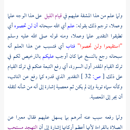
ولما علم من هذا المشقة عليهم في
قيام الليل
على هذا الوجه علما
وعملا، ترجم ذلك بقوله:
علم
أي الله سبحانه
أن لن تحصوه
أي
تطيقوا التقدير علما وعملا، ومنه قوله صلى الله عليه وسلم
"استقيموا ولن تحصوا"
فتاب
أي فتسبب عن هذا العلم أنه
سبحانه رجع بالنسخ عما كان أوجب
عليكم
بالترخيص لكم في
ترك القيام المقدر أول السورة، أي رفع التبعة عنكم في ترك القيام
على ذلك
[
ص:
32 ]
التقدير الذي قدره كما رفع عن التائب،
وكأنه سماه توبة وإن لم يكن ثم معصية إشارة إلى أنه من شأنه لثقله
أن يجر إلى المعصية.
ولما رفعه سبب عنه أمرهم بما يسهل عليهم فقال معبرا عن
الصلاة بالقراءة لأنها أعظم أركانها إشارة إلى أن
التهجد مستحب