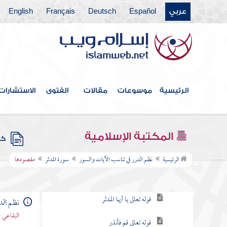
عربي
Español
Deutsch
Français
English
سورة ن
سورة الحاقة
سورة المعارج
سورة نوح
الرئيسية
موسوعات
مقالات
الفتوى
الاستشارات
سورة الجن
سورة المزمل
المكتبة الإسلامية
كتب
سورة المدثر
الرئيسية
نظم الدرر في تناسب الآيات والسور
سورة المدثر
مقصودها
مقصودها
قوله تعالى يا أيها المدثر
نظم الد
البقاعي 
قوله تعالى قم فأنذر