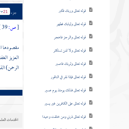
قوله تعالى وربك فكبر
جزء
21
قوله تعالى وثيابك فطهر
[
ص:
39 ]
قوله تعالى والرجز فاهجر
مقصودها الج
قوله تعالى ولا تمنن تستكثر
العزيز الغف
قوله تعالى ولربك فاصبر
الرحمن) الذ
قوله تعالى فإذا نقر في الناقور
قوله تعالى فذلك يومئذ يوم عسير
قوله تعالى على الكافرين غير يسير
قوله تعالى ذرني ومن خلقت وحيدا
الخدمات العلم