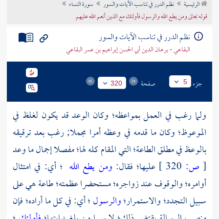
الرئيسية
نظم الدرر في تناسب الآيات والسور
سورة النساء
تراجم الأعلام
قوله تعالى ومن يطع الله والرسول فأولئك مع الذين أنعم الله عليهم
نظم الدرر في تناسب الآيات والسور
البقاعي - برهان الدين أبي الحسن إبراهيم بن عمر البقاعي
جزء
صفحة
5
320
ولما رغب في العمل بمواعظه؛ وكان الوعد قد يكون لغلظ في
الموعوظ؛ وكان ما قدمه في وعظه أمرا مجملا; رغب بعد ترقيقه
بالوعظ في مطلق الطاعة؛ التي المقام كله لها؛ مفصلا إجمال ما وعد
[
ص:
320 ]
عليها؛ فقال:
ومن يطع الله
؛ أي: في امتثال
أوامره؛ والوقوف عند زواجره؛ مستحضرا عظمته؛ طاعة هي على
سبيل التجدد؛ والاستمرار؛
والرسول
؛ أي: في كل ما أراده؛ فإن
منصب الرسالة يقتضي ذلك؛ لا سيما من بلغ نهايتها؛
فأولئك
؛