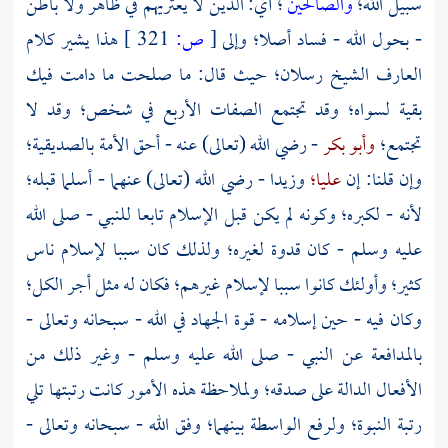
سبيل الله؛
والصالحين
؛ أي: الذين لا يعتريهم في ظاهر ولا باطن
- بحول الله - فساد أصلا؛ وإلى
[
ص:
321 ]
هذا يشير كلام
العارف الشيخ
رسلان؛
حيث قال: ما صلحت ما دامت فيك
بقية لسواه؛ وقد تجتمع الصفات الأربع في شخص؛ وقد لا
تجتمع؛
وأبو بكر
- رضي الله (تعالى) عنه - أحق الأمة بالصديقية؛
وإن قلنا: إن
عليا؛
وزيدا
- رضي الله (تعالى) عنهما - أسلما قبله؛
لأنه - لكبره؛ وكونه لم يكن قبل الإسلام تابعا للنبي - صلى الله
عليه وسلم - كان قدوة لغيره؛ ولذلك كان سببا لإسلام ناس
كثير؛ وأولئك كانوا سببا لإسلام غيرهم؛ فكان له مثل أجر الكل؛
وكان فيه - حين إسلامه - قوة الجهاد في الله - سبحانه وتعالى -
بالمدافعة عن النبي - صلى الله عليه وسلم - وغير ذلك من
الأفعال الدالة على صدقه؛ ولملاحظة هذه الأمور كانت رتبتها تلي
رتبة النبوة؛ ولرفع الواسطة بينهما؛ وفق الله - سبحانه وتعالى -