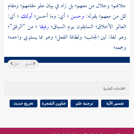
جلالهم؛ وجلال من معهم؛ بل زاد في بيان علو مقامهم؛ ومقام
كل من معهم؛ بقوله:
وحسن
؛ أي: وما أحسن؛
أولئك
؛ أي:
العالو الأخلاق؛ السابقون يوم السباق؛
رفيقا
؛ من "الرفق"؛
وهو لغة: لين الجانب؛ ولطافة الفعل؛ وهو مما يستوي واحده؛
وجمعه؛
السابق
التالي
الخدمات العلمية
تفسير الآية
ترجمة علم
عناوين الشجرة
تخريج حديث