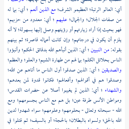
أي: العالو الرتبة؛ العظيمو الشرف؛
مع الذين أنعم
؛ أي: بما له
من صفات الجلال؛ والجمال؛
عليهم
؛ أي: معدود من حزبهم؛
فهو بحيث إذا أراد زيارتهم أو رؤيتهم وصل إليها بسهولة؛ لا أنه
يلزم أن يكون في درجاتهم؛ وإن كانت أعماله قاصرة؛ ثم بينهم
بقوله:
من النبيين
؛ أي: الذين أنبأهم الله بدقائق الحكم؛ وأنبؤوا
الناس بحلائل الكلم؛ بما لهم من طهارة الشيم؛ والعلو؛ والعظم؛
والصديقين
؛ أي: الذين صدقوا أول الناس ما أتاهم عن الله؛
وصدقوا هم في أقوالهم؛ وأفعالهم؛ فكانوا قدوة لمن بعدهم؛
والشهداء
؛ أي: الذين لم يغيبوا أصلا عن حضرات القدس؛
ومواطن الأنس طرفة عين؛ بل هم مع الناس بجسومهم؛ ومع
الله - سبحانه وتعالى - بحلومهم؛ وعلومهم؛ سواء شهدوا لدين
الله بالحق؛ ولسواه بالبطلان؛ بالحجة؛ أو بالسيف؛ ثم قتلوا في