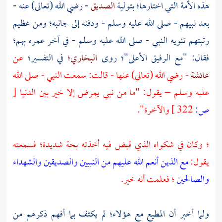
هذه الأمة التي اختارها؛ بتولية
الصديق
- رضي الله (تعالى) عنه -
بعد نبيهم - صلى الله عليه وسلم - ودفنه إلى جانبه؛ ومن عظيم
رتبتهم تنويه النبي - صلى الله عليه وسلم - في آخر عمره بهم؛
فقال: "مع الرفيق الأعلى"؛ روى
البخاري؛
في التفسير؛
عن
عائشة
- رضي الله (تعالى) عنها - قالت: سمعت النبي - صلى الله
عليه وسلم – يقول: "ما من نبي يمرض إلا خير بين الدنيا
[
ص:
322 ]
والآخرة".
؛ وكان في شكواه الذي قبض فيه أخذته بحة شديدة؛ فسمعته
يقول:
مع الذين أنعم الله عليهم من النبيين والصديقين والشهداء
والصالحين
؛ فعلمت أنه خير.
ولما أخبر أن المطيع مع هؤلاء؛ لم يكتف بما أفهم ذكرهم من