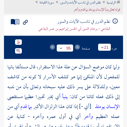
الرئيسية
نظم الدرر في تناسب الآيات والسور
سورة القيامة
تراجم الأعلام
قوله تعالى ينبأ الإنسان يومئذ بما قدم وأخر
نظم الدرر في تناسب الآيات والسور
البقاعي - برهان الدين أبي الحسن إبراهيم بن عمر البقاعي
جزء
صفحة
21
95
ولما كان موضع السؤال عن علة هذا الاستقرار، قال مستأنفا بانيا
للمفعول لأن المنكئ إنما هو كشف الأسرار لا كونه من كاشف
معين، وللدلالة على يسر ذلك عليه سبحانه وتعالى بأن من ندبه
إلى ذلك فعله كائنا من كان:
ينبأ
أي يخبر تخبيرا عظيما مستقصى
الإنسان يومئذ
[أي -] إذا كان هذا الزلزال الأكبر
بما قدم
أي من
عمله العظيم
وأخر
أي في أول عمره وآخره - كناية عن
الاستقصاء أو بما قدمه فآثره على غيره هل هو الشرع أو الهوى أو