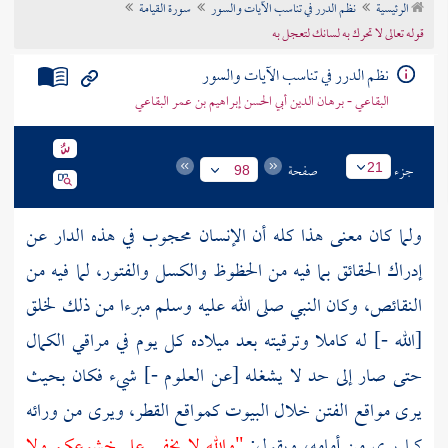
الرئيسية
نظم الدرر في تناسب الآيات والسور
سورة القيامة
تراجم الأعلام
قوله تعالى لا تحرك به لسانك لتعجل به
نظم الدرر في تناسب الآيات والسور
البقاعي - برهان الدين أبي الحسن إبراهيم بن عمر البقاعي
جزء
صفحة
21
98
ولما كان معنى هذا كله أن الإنسان محجوب في هذه الدار عن
إدراك الحقائق بما فيه من الحظوظ والكسل والفتور، لما فيه من
النقائص، وكان النبي صلى الله عليه وسلم مبرءا من ذلك لخلق
[الله -] له كاملا وترقيته بعد ميلاده كل يوم في مراقي الكمال
حتى صار إلى حد لا يشغله [عن العلوم -] شيء فكان بحيث
يرى مواقع الفتن خلال البيوت كمواقع القطر، ويرى من ورائه
كما يرى من أمامه، ويقول:
"والله لا يخفى علي خشوعكم ولا