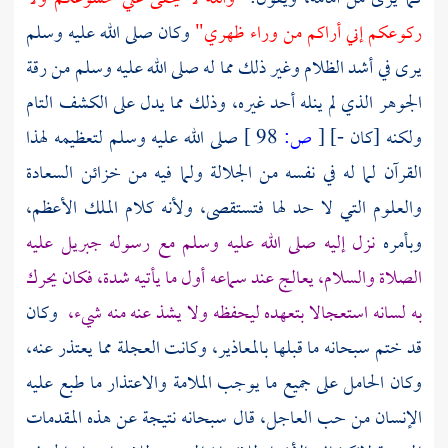
ركوعكم إني أراكم من وراء ظهري"
وكان صلى الله عليه وسلم
يرى في أشد الظلام وغير ذلك مما له صلى الله عليه وسلم من رقة
الجوهر الذي لم ينله أحد غيره، وذلك مما يدل على الكشف التام
ولكنه [كان -]
[
ص:
98 ]
صلى الله عليه وسلم لتعظيمه لهذا
القرآن لما له في نفسه من الجلالة ولما فيه من خزائن السعادة
والعلوم التي لا حد لها فتستقصى، ولأنه كلام الملك الأعظم،
وبأمره
نزل إليه صلى الله عليه وسلم مع رسوله
جبريل
عليه
الصلاة والسلام، يعالج عند سماعه أول ما يأتيه شدة، فكان يحرك
به لسانه استعجالا بتعهده ليحفظه ولا يشذ عنه منه شيء،
وكان
قد ختم سبحانه ما قبلها بالمعاذير، وكانت العجلة مما يعتذر عنه،
وكان الحامل على جميع ما يوجب الملامة والاعتذار ما طبع عليه
الإنسان من حب العاجل، قال سبحانه نتيجة عن هذه المقدمات