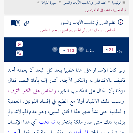
الرئيسية
نظم الدرر في تناسب الآيات والسور
سورة القيامة
تراجم الأعلام
قوله تعالى ثم ذهب إلى أهله يتمطى
نظم الدرر في تناسب الآيات والسور
البقاعي - برهان الدين أبي الحسن إبراهيم بن عمر البقاعي
جزء
صفحة
21
113
ولما كان الإصرار على هذا عظيما يبعد كل البعد أن يعمله أحد
فكيف بالافتخار به والتكبر لأجله، أشار إليه بأداة البعد، فقال
مؤذنا بأن الحال على التكذيب الكبر،
والحامل على الكبر الترف،
وسبب ذلك الانقياد أولا مع الطبع في إفساد القوتين: العملية
والعلمية حتى نشأ عنهما هذا الخلق السيئ، وهو عدم المبالاة، ولم
يزل به ذلك حتى صار ملكة يفتخر به
ثم ذهب
أي هذا الإنسان
بعد توليه عن الحق
إلى أهله
غير مفكر في عاقبة ما فعل
[
ص: