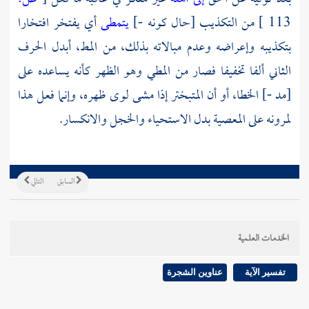
113 ]
من التكذيب [حال كونه -]
يتمطى
أي يفتخر افتخارا
بتكذيبه وإعراضه وعدم مبالاته بذلك، من المط، أبدل الحرف
الثاني ألفا تخفيفا فصار من المطي وهو الظهر كأنه يساعده على
[مد -] الخطا، أو أن المتبختر إذا مشى لوى ظهره، وإنما فعل هذا
لمرونه على المعصية بدل الاستحياء والخجل والانكسار.
السابق
التالي
الخدمات العلمية
تفسير الآية
عناوين الشجرة