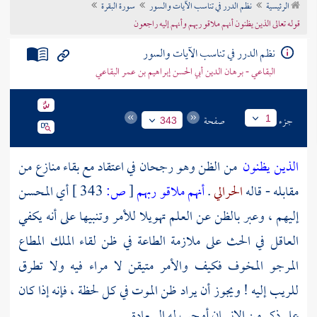
الرئيسية
نظم الدرر في تناسب الآيات والسور
سورة البقرة
تراجم الأعلام
قوله تعالى الذين يظنون أنهم ملاقو ربهم وأنهم إليه راجعون
نظم الدرر في تناسب الآيات والسور
البقاعي - برهان الدين أبي الحسن إبراهيم بن عمر البقاعي
جزء
صفحة
1
343
الذين يظنون
من الظن وهو رجحان في اعتقاد مع بقاء منازع من
مقابله - قاله
الحرالي
.
أنهم ملاقو ربهم
[
ص:
343 ]
أي المحسن
إليهم ، وعبر بالظن عن العلم تهويلا للأمر وتنبيها على أنه يكفي
العاقل في الحث على ملازمة الطاعة في ظن لقاء الملك المطاع
المرجو المخوف فكيف والأمر متيقن لا مراء فيه ولا تطرق
للريب إليه ! ويجوز أن يراد ظن الموت في كل لحظة ، فإنه إذا كان
على ذكر من الإنسان أوجب له السعادة .