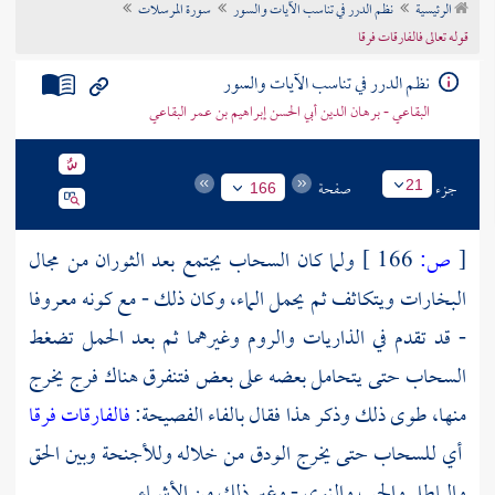
الرئيسية
نظم الدرر في تناسب الآيات والسور
سورة المرسلات
تراجم الأعلام
قوله تعالى فالفارقات فرقا
نظم الدرر في تناسب الآيات والسور
البقاعي - برهان الدين أبي الحسن إبراهيم بن عمر البقاعي
جزء
صفحة
21
166
[
ص:
166 ]
ولما كان السحاب يجتمع بعد الثوران من مجال
البخارات ويتكاثف ثم يحمل الماء، وكان ذلك - مع كونه معروفا
- قد تقدم في الذاريات والروم وغيرهما ثم بعد الحمل تضغط
السحاب حتى يتحامل بعضه على بعض فتنفرق هناك فرج يخرج
منها، طوى ذلك وذكر هذا فقال بالفاء الفصيحة:
فالفارقات فرقا
أي للسحاب حتى يخرج الودق من خلاله وللأجنحة وبين الحق
والباطل والحب والنوى - وغير ذلك من الأشياء.