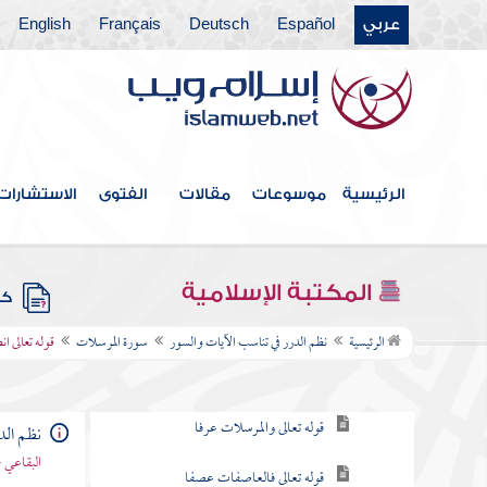
عربي
Español
Deutsch
Français
English
سورة نوح
سورة الجن
سورة المزمل
سورة المدثر
الرئيسية
موسوعات
مقالات
الفتوى
الاستشارات
سورة القيامة
سورة الإنسان
المكتبة الإسلامية
كتب
سورة المرسلات
الرئيسية
نظم الدرر في تناسب الآيات والسور
سورة المرسلات
قوله تعالى 
مقصودها
قوله تعالى والمرسلات عرفا
نظم الد
البقاعي 
قوله تعالى فالعاصفات عصفا