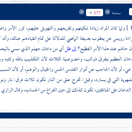
صفحة
177
ولما كان المراد زيادة تبكيتهم وتقريعهم والتهويل عليهم، كرر الأمر واص
راءة
رويس
عن
يعقوب
بصيغة الماضي للدلالة على تمام انقيادهم هناك، وأن
ن حالهم عند هذا الأمر الفظيع؟
إلى ظل
أي من دخان جهنم الذي سمي باليحموم
دخان العظيم يتفرق ذوائب، وخصوصية الثلاث لأن التكذيب بالله وكتبه ور
 هي، أو لأن الحاجب عن أنوار القدس الحس والخيال والوهم، أو لأن السبب فيه
شهوية التي في يساره، وقيل: تخرج عنق من النار تكون ثلاث فرق: نار ونور
الدخان على المنافقين، تكون كذلك إلى حين الفراغ من الحساب، وقال
الرازي
: