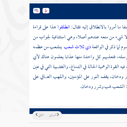
فا ما أمروا بالانطلاق إليه فقال:
انطلقوا
هذا على قراءة
ه لا شيء من منعه عندهم أصلا، وهي استئنافية لجواب من
 لما ذكر في الواقعة
ذي ثلاث شعب
ينشعب من عظمه
سله، فتعذبهم كل واحدة منها عذابا يعلمون هناك لأي
 القوة الوهمية الحالة في الدماغ، والغضبية التي في عين
 ودخان، يقف النور على المؤمنين، واللهب الصافي على
 الشعب لهب وشرر ودخان.
السابق
التالي