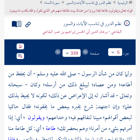
الرئيسية
نظم الدرر في تناسب الآيات والسور
سورة النساء
تراجم الأعلام
قوله تعالى ويقولون طاعة فإذا برزوا من عندك بيت طائفة منهم غير الذي تقول والله يكتب ما يبيتون
نظم الدرر في تناسب الآيات والسور
البقاعي - برهان الدين أبي الحسن إبراهيم بن عمر البقاعي
جزء
صفحة
5
339
ولما كان من شأن الرسول - صلى الله عليه وسلم - أن يحفظ من
أطاعه؛ ومن عصاه؛ ليبلغ ذلك من أرسله؛ وكان - سبحانه
وتعالى - قد أشار له إلى الإعراض عن ذلك؛ لكونه لا يحيط بذلك
علما؛ وإن اجتهد; شرع يخبره ببعض ما يخفونه؛ فقال حاكيا
لبعض أقوالهم؛ مبينا لنفاقهم فيه؛ وخداعهم؛
ويقولون
؛ أي: إذا
أمرتهم بشيء من أمرنا؛ وهم بحضرتك؛
طاعة
؛ أي: كل طاعة منا
لك دائما؛ نحن ثابتون على ذلك؛ والتنكير للتعظيم؛ بالتعميم؛
فإذا