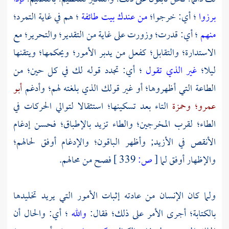
برزوا
؛ أي: خرجوا؛
من عندك بيت طائفة
؛ هم في غاية التمرد؛
منهم
؛ أي: قدرت؛ وزورت على غاية من التقدير؛ والتحرير؛ مع
الاستدارة؛ والتقابل؛ كفعل من يدبر الأمور؛ ويحكمها؛ ويتقنها
ليلا؛
غير الذي تقول
؛ أي: تجدد قوله لك في كل حين؛ من
الطاعة التي أظهروها؛ أو غير قولك الذي بلغته لهم؛ وأدغم
أبو
عمرو؛
وحمزة
التاء بعد تسكينها؛ استثقالا لتوالي الحركات في
الطاء؛ لقرب المخرجين؛ والطاء تزيد بالإطباق؛ فحسن إدغام
الأنقص في الأزيد; وأظهر الباقون؛ والإدغام أوفق لحالهم؛
والإظهار أوفق لما
[
ص:
339 ]
فصح من محالهم.
ولما كان الإنسان من عادته إثبات الأمور التي يريد تخليدها
بالكتابة؛ أجرى الأمر على ذلك؛ فقال:
والله
؛ أي: والحال أن