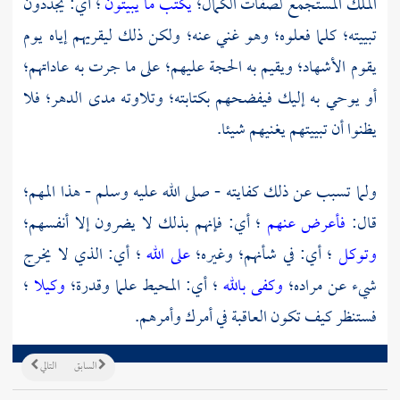
الملك المستجمع لصفات الكمال؛
يكتب ما يبيتون
؛ أي: يجددون
تبييته؛ كلما فعلوه؛ وهو غني عنه؛ ولكن ذلك ليقريهم إياه يوم
يقوم الأشهاد؛ ويقيم به الحجة عليهم؛ على ما جرت به عاداتهم؛
أو يوحي به إليك فيفضحهم بكتابته؛ وتلاوته مدى الدهر؛ فلا
يظنوا أن تبييتهم يغنيهم شيئا.
ولما تسبب عن ذلك كفايته - صلى الله عليه وسلم - هذا المهم؛
قال:
فأعرض عنهم
؛ أي: فإنهم بذلك لا يضرون إلا أنفسهم؛
وتوكل
؛ أي: في شأنهم؛ وغيره؛
على الله
؛ أي: الذي لا يخرج
شيء عن مراده؛
وكفى بالله
؛ أي: المحيط علما وقدرة؛
وكيلا
؛
فستنظر كيف تكون العاقبة في أمرك وأمرهم.
السابق
التالي