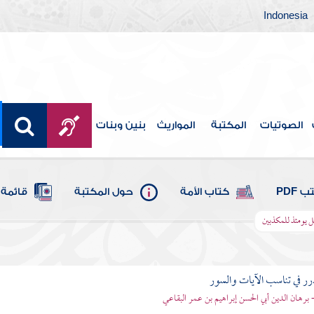
Indonesia
الصوتيات
المكتبة
المواريث
بنين وبنات
 PDF
كتاب الأمة
حول المكتبة
قائمة 
يل يومئذ للمكذبين
رر في تناسب الآيات والسور
- برهان الدين أبي الحسن إبراهيم بن عمر البقاعي