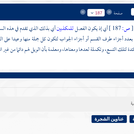
صفحة
187
[
ص:
187 ]
أي إذ يكون الفصل
للمكذبين
أي بذلك الذي تقدم في هذه السو
 بعدد أجزاء طرف القسم أو أجزاء الجواب لتكون كل جملة منها وعيدا على ا
دة لتلك التسع، وتكملة لعدها ومعناها، ومعلمة بأن الويل لهم دائما من غير انق
ية
عناوين الشجرة