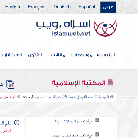
عربي
Español
Deutsch
Français
English
سورة نوح
سورة الجن
سورة المزمل
سورة المدثر
الرئيسية
موسوعات
مقالات
الفتوى
الاستشارات
سورة القيامة
سورة الإنسان
المكتبة الإسلامية
كتب
سورة المرسلات
الرئيسية
نظم الدرر في تناسب الآيات والسور
سورة المرسلات
قوله تعالى و
مقصودها
قوله تعالى والمرسلات عرفا
نظم الد
البقاعي 
قوله تعالى فالعاصفات عصفا