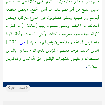
صم بكم، وبعض يمضغون ألسنتهم، فهي مدلاة على صدورهم
يسيل القيح من أفواههم يتقذرهم أهل الجمع، وبعض منقطعة
أيديهم وأرجلهم، وبعض مصلوبون على جذوع من نار، وبعض
أشد نتنا من الجيف، وبعض ملبسون جبابا [ سابغة - ] من قطران
لازقة بجلودهم، فسرهم بالقتات وآكلي السحت وأكلة الربا
والجائرين في الحكم والمعجبين بأعمالهم والعلماء
[
ص:
202 ]
الذين يخالف قولهم فعلهم والمؤذين للجيران والساعين بالناس
للسلطان، والتابعين للشهوات المانعين حق الله تعالى والمتكبرين
خيلاء"
.
السابق
التالي