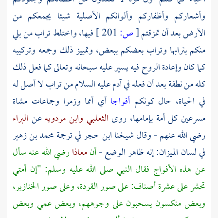
وأشعاركم وأظفاركم وألوانكم الأصلية شيئا يجمعكم من
الأرض بعد أن تمزقتم
[
ص:
201 ]
فيها، واختلط تراب من بلي
منكم بترابها وتراب بعضكم ببعض، وتمييز ذلك وجمعه وتركيبه
كما كان وإعادة الروح فيه يسير عليه سبحانه وتعالى كما فعل ذلك
كله من نطفة بعد أن فعله في
آدم
عليه السلام من تراب لا أصل له
في الحياة، حال كونكم
أفواجا
أي أمما وزمرا وجماعات مشاة
مسرعين كل أمة بإمامها، روى
الثعلبي
وابن مردويه
عن
البراء
رضي الله عنهم - وقال شيخنا
ابن حجر
في ترجمة
محمد بن زهير
في لسان الميزان: إنه ظاهر الوضع -
أن
معاذا
رضي الله عنه سأل
عن هذه الأفواج فقال النبي صلى الله عليه وسلم: "إن أمتي
تحشر على عشرة أصناف: على صور القردة، وعلى صور الخنازير،
وبعض منكسون يسحبون على وجوههم، وبعض عمي وبعض