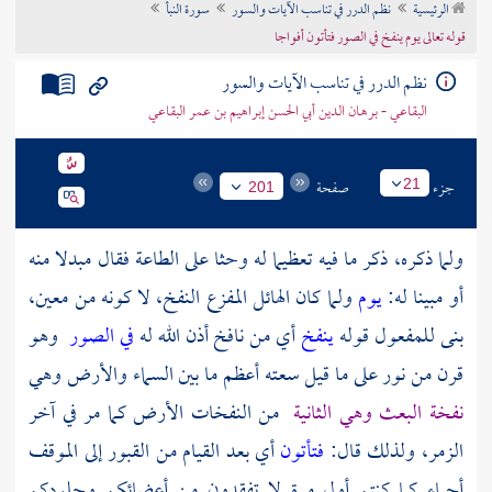
الرئيسية
نظم الدرر في تناسب الآيات والسور
سورة النبأ
تراجم الأعلام
قوله تعالى يوم ينفخ في الصور فتأتون أفواجا
نظم الدرر في تناسب الآيات والسور
البقاعي - برهان الدين أبي الحسن إبراهيم بن عمر البقاعي
جزء
صفحة
21
201
ولما ذكره، ذكر ما فيه تعظيما له وحثا على الطاعة فقال مبدلا منه
أو مبينا له:
يوم
ولما كان الهائل المفزع النفخ، لا كونه من معين،
بنى للمفعول قوله
ينفخ
أي من نافخ أذن الله له
في الصور
وهو
قرن من نور على ما قيل سعته أعظم ما بين السماء والأرض وهي
نفخة البعث وهي الثانية
من النفخات الأرض كما مر في آخر
الزمر، ولذلك قال:
فتأتون
أي بعد القيام من القبور إلى الموقف
أحياء كما كنتم أول مرة لا تفقدون من أعضائكم وجلودكم