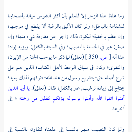
وما غلظ هذا الزجر إلا للعلم بأن أكثر النفوس ميالة بأصحابها
للشفاعة بالباطل؛ ولما كان الأليق بالرغبة ألا يقطع في موجبها؛
وإن عظم بالحقية؛ ليكون ذلك زاجرا عن مقارفة شيء منها؛ وإن
صغر; عبر في الحسنة بالنصيب؛ وفي السيئة بالكفل; ويؤيد إرادة
هذا أنه
[
ص:
350 ]
(تعالى) لما ذكر ما يوجب الجنة من الإيمان؛
والتقوى؛ وكان في سياق الوعظ لأهل الكتاب؛ الذين هم على
شرع أصله حق؛ بتشريع رسول من عند الله؛ فتركهم لذلك بعيد؛
يحتاج إلى زيادة ترغيب; عبر بالكفل؛ فقال (تعالى):
يا أيها الذين
آمنوا اتقوا الله وآمنوا برسوله يؤتكم كفلين من رحمته
؛ إلى
آخرها.
ولما كان النصيب مبهما بالنسبة إلى علمنا؛ لتفاوته بالنسبة إلى