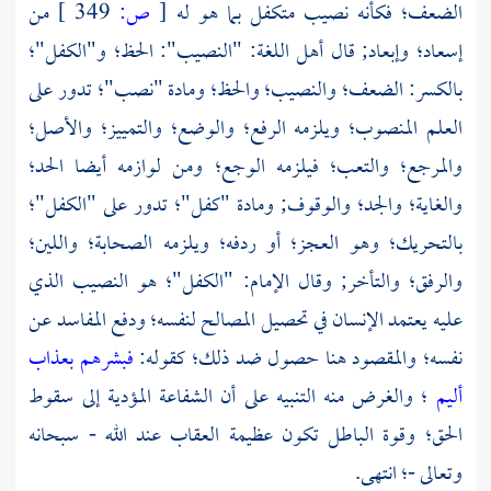
الضعف؛ فكأنه نصيب متكفل بما هو له
[
ص:
349 ]
من
إسعاد؛ وإبعاد; قال أهل اللغة: "النصيب": الحظ؛ و"الكفل"؛
بالكسر: الضعف؛ والنصيب؛ والحظ؛ ومادة "نصب"؛ تدور على
العلم المنصوب؛ ويلزمه الرفع؛ والوضع؛ والتمييز؛ والأصل؛
والمرجع؛ والتعب؛ فيلزمه الوجع؛ ومن لوازمه أيضا الحد؛
والغاية؛ والجد؛ والوقوف; ومادة "كفل"؛ تدور على "الكفل"؛
بالتحريك؛ وهو العجز؛ أو ردفه؛ ويلزمه الصحابة؛ واللين؛
والرفق؛ والتأخر; وقال
الإمام:
"الكفل"؛ هو النصيب الذي
عليه يعتمد الإنسان في تحصيل المصالح لنفسه؛ ودفع المفاسد عن
نفسه؛ والمقصود هنا حصول ضد ذلك؛ كقوله:
فبشرهم بعذاب
أليم
؛ والغرض منه التنبيه على أن الشفاعة المؤدية إلى سقوط
الحق؛ وقوة الباطل تكون عظيمة العقاب عند الله - سبحانه
وتعالى -؛ انتهى.