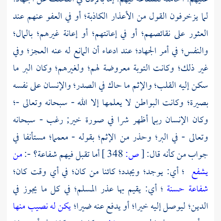
لما يزخرفون القول من الأعذار الكاذبة؛ أو في العفو عنهم عند
العثور على نقائصهم؛ أو في إعانتهم؛ أو إعانة غيرهم؛ بالمال؛
والنفس؛ في أمر الجهاد؛ عند ادعاء أن المانع له عنه العجز؛ وفي
غير ذلك؛ وكانت التوبة معروضة لهم؛ ولغيرهم؛ وكان البر ما
سكن إليه القلب؛ والإثم ما حاك في الصدر؛ والإنسان على نفسه
بصيرة؛ وكانت البواطن لا يعلمها إلا الله - سبحانه وتعالى -؛
وكان الإنسان ربما أظهر شرا في صورة خير; رغب - سبحانه
وتعالى - في البر؛ وحذر من الإثم؛ بقوله - معمما؛ مستأنفا في
جواب من كأنه قال:
[
ص:
348 ]
أما تقبل فيهم شفاعة؟ -:
من
يشفع
؛ أي: يوجد؛ ويجدد؛ كائنا من كان؛ في أي وقت كان؛
شفاعة حسنة
؛ أي: يقيم بها عذر المسلم؛ في كل ما يجوز في
الدين؛ ليوصل إليه خيرا؛ أو يدفع عنه ضيرا؛
يكن له نصيب منها