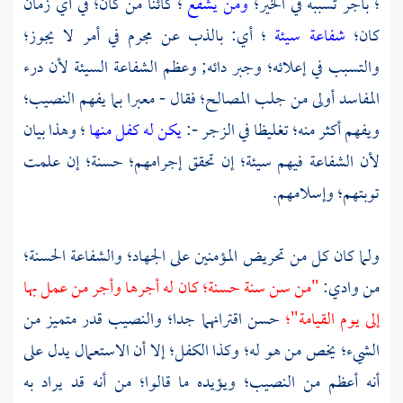
؛ بأجر تسببه في الخير؛
ومن يشفع
؛ كائنا من كان؛ في أي زمان
كان؛
شفاعة سيئة
؛ أي: بالذب عن مجرم في أمر لا يجوز؛
والتسبب في إعلائه؛ وجبر دائه; وعظم الشفاعة السيئة لأن درء
المفاسد أولى من جلب المصالح؛ فقال - معبرا بما يفهم النصيب؛
ويفهم أكثر منه؛ تغليظا في الزجر -:
يكن له كفل منها
؛ وهذا بيان
لأن الشفاعة فيهم سيئة؛ إن تحقق إجرامهم؛ حسنة؛ إن علمت
توبتهم؛ وإسلامهم.
ولما كان كل من تحريض المؤمنين على الجهاد؛ والشفاعة الحسنة؛
من وادي:
"من سن سنة حسنة؛ كان له أجرها وأجر من عمل بها
إلى يوم القيامة"؛
حسن اقترانهما جدا؛ والنصيب قدر متميز من
الشيء؛ يخص من هو له؛ وكذا الكفل؛ إلا أن الاستعمال يدل على
أنه أعظم من النصيب؛ ويؤيده ما قالوا؛ من أنه قد يراد به