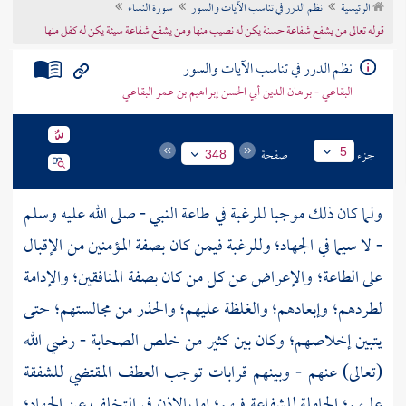
الرئيسية
نظم الدرر في تناسب الآيات والسور
سورة النساء
تراجم الأعلام
قوله تعالى من يشفع شفاعة حسنة يكن له نصيب منها ومن يشفع شفاعة سيئة يكن له كفل منها
نظم الدرر في تناسب الآيات والسور
البقاعي - برهان الدين أبي الحسن إبراهيم بن عمر البقاعي
جزء
صفحة
5
348
ولما كان ذلك موجبا للرغبة في طاعة النبي - صلى الله عليه وسلم
- لا سيما في الجهاد؛ وللرغبة فيمن كان بصفة المؤمنين من الإقبال
على الطاعة؛ والإعراض عن كل من كان بصفة المنافقين؛ والإدامة
لطردهم؛ وإبعادهم؛ والغلظة عليهم؛ والحذر من مجالستهم؛ حتى
يتبين إخلاصهم؛ وكان بين كثير من خلص الصحابة - رضي الله
(تعالى) عنهم - وبينهم قرابات توجب العطف المقتضي للشفقة
عليهم؛ الحاملة للشفاعة فيهم؛ إما بالإذن في التخلف عن الجهاد؛