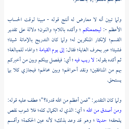
ولما تبين أنه لا معارض له أنتج قوله - مبينا لوقت الحساب
الأعظم -:
ليجمعنكم
؛ وأكده باللام؛ والنون؛ دلالة على تقدير
القسم؛ لإنكار المنكرين له؛ ولما كان التدريج بالإماتة شيئا؛
فشيئا؛ عبر بحرف الغاية؛ فقال:
إلى يوم القيامة
؛ والهاء للمبالغة؛
ثم أكده بقوله:
لا ريب فيه
؛ أي: فيفصل بينكم وبين من أخبركم
بهم من المنافقين؛ ونقد أحوالهم؛ وبين محالهم؛ فيجازي كلا بما
يستحق.
ولما كان التقدير: "فمن أعظم من الله قدرة؟"؛ عطف عليه قوله:
ومن أصدق من الله
؛ أي: الذي له الكمال كله؛ فلا شوب نقص
يلحقه؛
حديثا
؛ وهو قد وعد بذلك؛ لأنه عين الحكمة؛ وأقسم