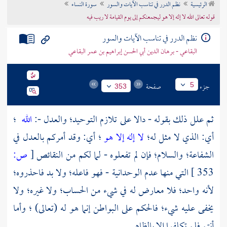
الرئيسية
نظم الدرر في تناسب الآيات والسور
سورة النساء
تراجم الأعلام
قوله تعالى الله لا إله إلا هو ليجمعنكم إلى يوم القيامة لا ريب فيه
نظم الدرر في تناسب الآيات والسور
البقاعي - برهان الدين أبي الحسن إبراهيم بن عمر البقاعي
جزء
صفحة
5
353
ثم علل ذلك بقوله - دالا على تلازم التوحيد؛ والعدل -:
الله
؛
أي: الذي لا مثل له؛
لا إله إلا هو
؛ أي: وقد أمركم بالعدل في
الشفاعة؛ والسلام؛ فإن لم تفعلوه - لما لكم من النقائص
[
ص:
353 ]
التي منها عدم الوحدانية - فهو فاعله؛ ولا بد فاحذروه؛
لأنه واحد؛ فلا معارض له في شيء من الحساب؛ ولا غيره؛ ولا
يخفى عليه شيء؛ فالحكم على البواطن إنما هو له (تعالى) ؛ وأما
أنتم فلم تكلفوا إلا بالظاهر.